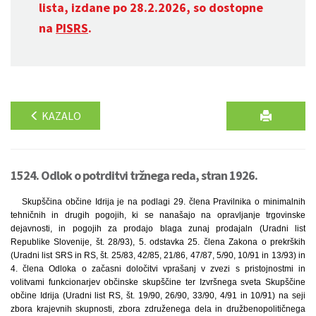
lista, izdane po 28.2.2026, so dostopne
na
PISRS
.
KAZALO
1524. Odlok o potrditvi tržnega reda, stran 1926.
Skupščina občine Idrija je na podlagi 29. člena Pravilnika o minimalnih
tehničnih in drugih pogojih, ki se nanašajo na opravljanje trgovinske
dejavnosti, in pogojih za prodajo blaga zunaj prodajaln (Uradni list
Republike Slovenije, št. 28/93), 5. odstavka 25. člena Zakona o prekrških
(Uradni list SRS in RS, št. 25/83, 42/85, 21/86, 47/87, 5/90, 10/91 in 13/93) in
4. člena Odloka o začasni določitvi vprašanj v zvezi s pristojnostmi in
volitvami funkcionarjev občinske skupščine ter Izvršnega sveta Skupščine
občine Idrija (Uradni list RS, št. 19/90, 26/90, 33/90, 4/91 in 10/91) na seji
zbora krajevnih skupnosti, zbora združenega dela in družbenopolitičnega