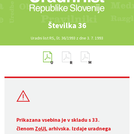
Številka 36
Uradni list RS, št. 36/1993 z dne 3. 7. 1993
Prikazana vsebina je v skladu s 33.
členom
ZoUL
arhivska. Izdaje uradnega