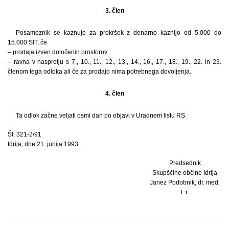
3. člen
Posameznik se kaznuje za prekršek z denarno kaznijo od 5.000 do
15.000 SIT, če
– prodaja izven določenih prostorov
– ravna v nasprotju s 7., 10., 11., 12., 13., 14., 16., 17., 18., 19., 22. in 23.
členom tega odloka ali če za prodajo nima potrebnega dovoljenja.
4. člen
Ta odlok začne veljati osmi dan po objavi v Uradnem listu RS.
Št. 321-2/91
Idrija, dne 21. junija 1993.
Predsednik
Skupščine občine Idrija
Janez Podobnik, dr. med.
l. r.