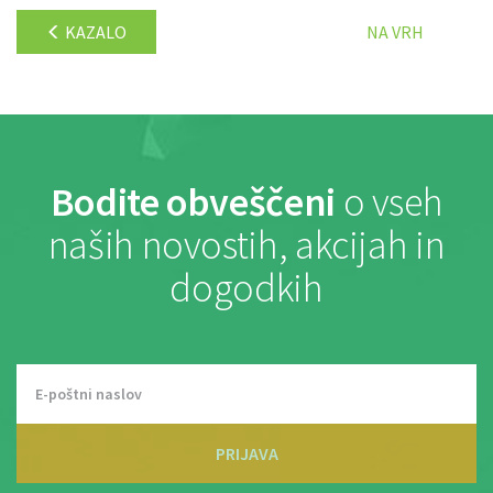
KAZALO
NA VRH
Bodite obveščeni
o vseh
naših novostih, akcijah in
dogodkih
PRIJAVA