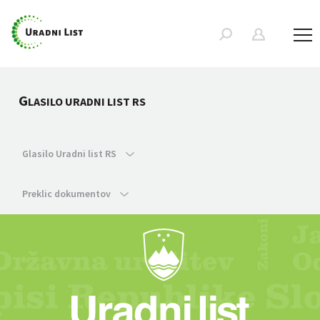
G
LASILO URADNI LIST RS
Glasilo Uradni list RS
Preklic dokumentov