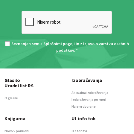
Seznanjen sem s
Splošnimi pogoji
in z
Izjavo o varstvu osebnih
podatkov
. *
Glasilo
Izobraževanja
Uradni list RS
Aktualna izobraževanja
O glasilu
Izobraževanja po meri
Najem dvorane
Knjigarna
UL info tok
Novo v ponudbi
O storitvi