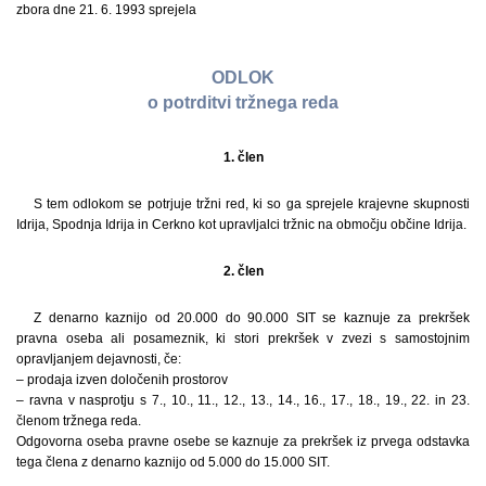
zbora dne 21. 6. 1993 sprejela
ODLOK
o potrditvi tržnega reda
1. člen
S tem odlokom se potrjuje tržni red, ki so ga sprejele krajevne skupnosti
Idrija, Spodnja Idrija in Cerkno kot upravljalci tržnic na območju občine Idrija.
2. člen
Z denarno kaznijo od 20.000 do 90.000 SIT se kaznuje za prekršek
pravna oseba ali posameznik, ki stori prekršek v zvezi s samostojnim
opravljanjem dejavnosti, če:
– prodaja izven določenih prostorov
– ravna v nasprotju s 7., 10., 11., 12., 13., 14., 16., 17., 18., 19., 22. in 23.
členom tržnega reda.
Odgovorna oseba pravne osebe se kaznuje za prekršek iz prvega odstavka
tega člena z denarno kaznijo od 5.000 do 15.000 SIT.