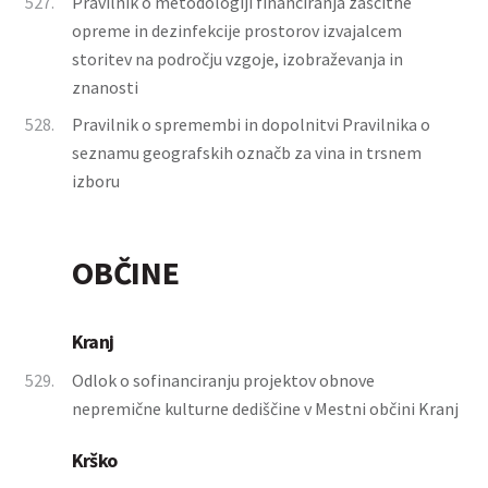
527.
Pravilnik o metodologiji financiranja zaščitne
opreme in dezinfekcije prostorov izvajalcem
storitev na področju vzgoje, izobraževanja in
znanosti
528.
Pravilnik o spremembi in dopolnitvi Pravilnika o
seznamu geografskih označb za vina in trsnem
izboru
OBČINE
Kranj
529.
Odlok o sofinanciranju projektov obnove
nepremične kulturne dediščine v Mestni občini Kranj
Krško