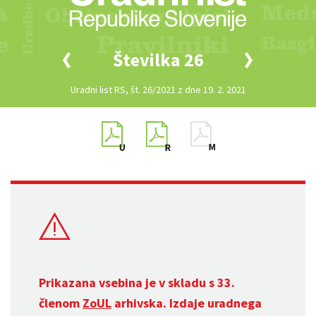
Številka 26
Uradni list RS, št. 26/2021 z dne 19. 2. 2021
Prikazana vsebina je v skladu s 33.
členom
ZoUL
arhivska. Izdaje uradnega