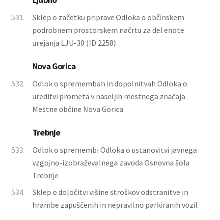
531.
Sklep o začetku priprave Odloka o občinskem
podrobnem prostorskem načrtu za del enote
urejanja LJU-30 (ID 2258)
Nova Gorica
532.
Odlok o spremembah in dopolnitvah Odloka o
ureditvi prometa v naseljih mestnega značaja
Mestne občine Nova Gorica
Trebnje
533.
Odlok o spremembi Odloka o ustanovitvi javnega
vzgojno-izobraževalnega zavoda Osnovna šola
Trebnje
534.
Sklep o določitvi višine stroškov odstranitve in
hrambe zapuščenih in nepravilno parkiranih vozil