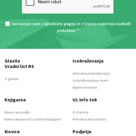
Seznanjen sem s
Splošnimi pogoji
in z
Izjavo o varstvu osebnih
podatkov
. *
Glasilo
Izobraževanja
Uradni list RS
Aktualna izobraževanja
O glasilu
Izobraževanja po meri
Najem dvorane
Knjigarna
UL info tok
Novo v ponudbi
O storitvi
Kako nakupovati v spletni knjigarni
Preizkusi brezplačno
Novice
Podjetje