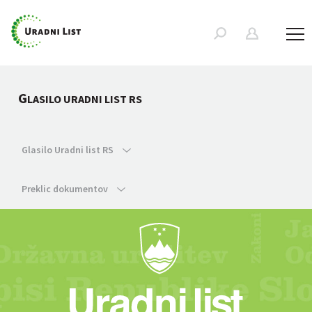
G
LASILO URADNI LIST RS
Glasilo Uradni list RS
Preklic dokumentov