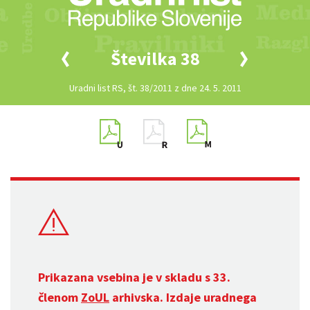
Številka 38
Uradni list RS, št. 38/2011 z dne 24. 5. 2011
Prikazana vsebina je v skladu s 33.
členom
ZoUL
arhivska. Izdaje uradnega