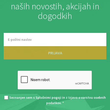
naših novostih, akcijah in
dogodkih
PRIJAVA
Seznanjen sem s
Splošnimi pogoji
in z
Izjavo o varstvu osebnih
podatkov
. *