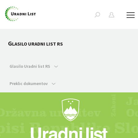
G
LASILO URADNI LIST RS
Glasilo Uradni list RS
Preklic dokumentov