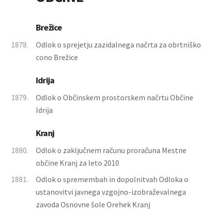
Brežice
1878.
Odlok o sprejetju zazidalnega načrta za obrtniško
cono Brežice
Idrija
1879.
Odlok o Občinskem prostorskem načrtu Občine
Idrija
Kranj
1880.
Odlok o zaključnem računu proračuna Mestne
občine Kranj za leto 2010
1881.
Odlok o spremembah in dopolnitvah Odloka o
ustanovitvi javnega vzgojno-izobraževalnega
zavoda Osnovne šole Orehek Kranj