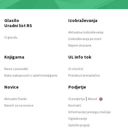
Glasilo
Izobraževanja
Uradni list RS
Aktualna izobraževanja
O glasilu
Izobraževanja po meri
Najem dvorane
Knjigarna
UL info tok
Novo v ponudbi
O storitvi
Kako nakupovati v spletni knjigarni
Preizkusi brezplačno
Novice
Podjetje
|
Aktualni članki
O podjetju
About
Naroči se na novice
Kontakt
Informacije javnega značaja
Oglaševanje
Splošni pogoji