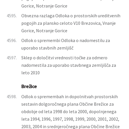
Gorice, Notranje Gorice
4595.
Obvezna razlaga Odloka o prostorskih ureditvenih
pogojih za plansko celoto V10 Brezovica, Vnanje
Gorice, Notranje Gorice
4596.
Odlok o spremembi Odloka o nadomestilu za
uporabo stavbnih zemljišč
4597.
Sklep o določitvi vrednosti točke za odmero
nadomestila za uporabo stavbnega zemljišča za
leto 2010
Brežice
4598.
Odlok o spremembah in dopolnitvah prostorskih
sestavin dolgoročnega plana Občine Brežice za
obdobje od leta 1998 do leta 2000, dopolnjenega
leta 1994, 1996, 1997, 1998, 1999, 2000, 2001, 2002,
2003, 2004 in srednjeročnega plana Občine Brežice