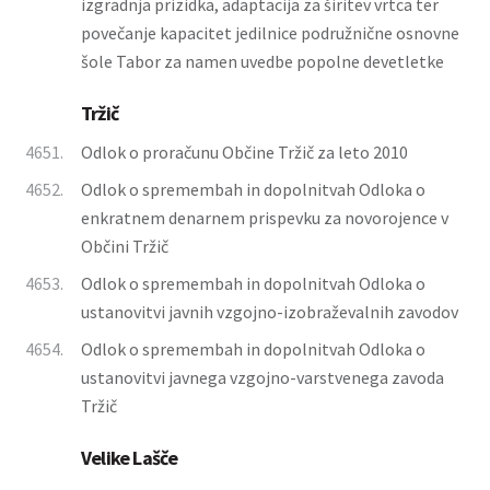
izgradnja prizidka, adaptacija za širitev vrtca ter
povečanje kapacitet jedilnice podružnične osnovne
šole Tabor za namen uvedbe popolne devetletke
Tržič
4651.
Odlok o proračunu Občine Tržič za leto 2010
4652.
Odlok o spremembah in dopolnitvah Odloka o
enkratnem denarnem prispevku za novorojence v
Občini Tržič
4653.
Odlok o spremembah in dopolnitvah Odloka o
ustanovitvi javnih vzgojno-izobraževalnih zavodov
4654.
Odlok o spremembah in dopolnitvah Odloka o
ustanovitvi javnega vzgojno-varstvenega zavoda
Tržič
Velike Lašče