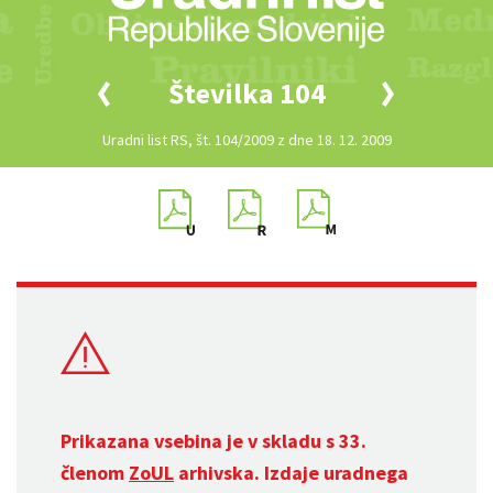
Številka 104
Uradni list RS, št. 104/2009 z dne 18. 12. 2009
Prikazana vsebina je v skladu s 33.
členom
ZoUL
arhivska. Izdaje uradnega