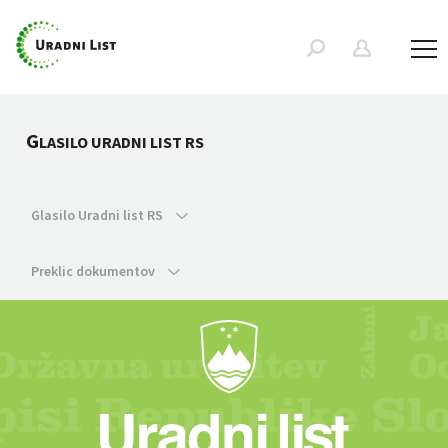
G
LASILO URADNI LIST RS
Glasilo Uradni list RS
Preklic dokumentov