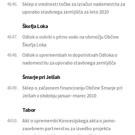
4646.
Sklep o vrednosti točke za izračun nadomestila za
uporabo stavbnega zemljišča za leto 2010
Škofja Loka
4647.
Odlok o oskrbi s pitno vodo na območju Občine
Škofja Loka
4648.
Odlok o spremembah in dopolnitvah Odloka o
nadomestilu za uporabo stavbnega zemljišča
Šmarje pri Jelšah
4649.
Sklep o začasnem financiranju Občine Šmarje pri
Jelšah v obdobju januar–marec 2010
Tabor
4650.
Akt o spremembi Koncesijskega akta o javno-
zasebnem partnerstvu za izvedbo projekta