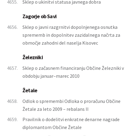
4655.
Sklep o ukinitvi statusa javnega dobra
Zagorje ob Savi
4656.
Sklep o javni razgrnitvi dopolnjenega osnutka
sprememb in dopolnitev zazidalnega načrta za
območje zahodni del naselja Kisovec
Železniki
4657.
Sklep o začasnem financiranju Občine Železniki v
obdobju januar–marec 2010
Žetale
4658.
Odlok o spremembi Odloka o proračunu Občine
Žetale za leto 2009 – rebalans II
4659.
Pravilnik o dodelitvi enkratne denarne nagrade
diplomantom Občine Žetale