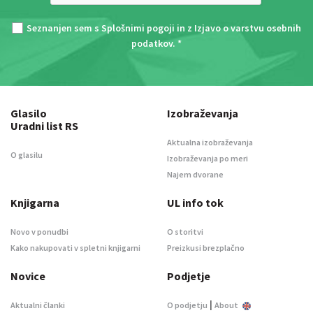
Seznanjen sem s
Splošnimi pogoji
in z
Izjavo o varstvu osebnih
podatkov
. *
Glasilo
Izobraževanja
Uradni list RS
Aktualna izobraževanja
O glasilu
Izobraževanja po meri
Najem dvorane
Knjigarna
UL info tok
Novo v ponudbi
O storitvi
Kako nakupovati v spletni knjigarni
Preizkusi brezplačno
Novice
Podjetje
|
Aktualni članki
O podjetju
About