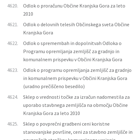
4620.
Odlok o proračunu Občine Kranjska Gora za leto
2010
4621.
Odlok o delovnih telesih Občinskega sveta Občine
Kranjska Gora
4622.
Odlok o spremembah in dopolnitvah Odloka o
Programu opremljanja zemljišč za gradnjo in
komunalnem prispevku v Občini Kranjska Gora
4623.
Odlok o programu opremljanja zemljišč za gradnjo
in komunalnem prispevku v Občini Kranjska Gora
(uradno prečiščeno besedilo)
4624.
Sklep o vrednosti točke za izračun nadomestila za
uporabo stavbnega zemljišča na območju Občine
Kranjska Gora za leto 2010
4625.
Sklep o povprečni gradbeni ceni koristne
stanovanjske površine, ceni za stavbno zemljišče in