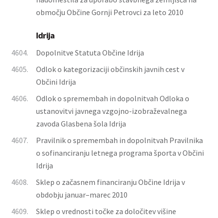
območju Občine Gornji Petrovci za leto 2010
Idrija
4604.
Dopolnitve Statuta Občine Idrija
4605.
Odlok o kategorizaciji občinskih javnih cest v
Občini Idrija
4606.
Odlok o spremembah in dopolnitvah Odloka o
ustanovitvi javnega vzgojno-izobraževalnega
zavoda Glasbena šola Idrija
4607.
Pravilnik o spremembah in dopolnitvah Pravilnika
o sofinanciranju letnega programa športa v Občini
Idrija
4608.
Sklep o začasnem financiranju Občine Idrija v
obdobju januar–marec 2010
4609.
Sklep o vrednosti točke za določitev višine