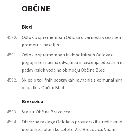
OBČINE
Bled
4590.
Odlok o spremembah Odloka o varnosti v cestnem
prometu v naseljih
4591.
Odlok o spremembah in dopolnitvah Odloka o
pogojih ter načinu odvajanja in čiščenja odpadnih in
padavinskih voda na območju Občine Bled
4592.
Sklep o tarifnih postavkah ravnanja s komunalnimi
odpadki v Občini Bled
Brezovica
4593.
Statut Občine Brezovica
4594.
Obvezna razlaga Odloka o prostorskih ureditvenih
pogojih za plansko celoto V10 Brezovica, Vnanje