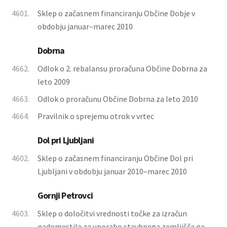
4601.
Sklep o začasnem financiranju Občine Dobje v
obdobju januar–marec 2010
Dobrna
4662.
Odlok o 2. rebalansu proračuna Občine Dobrna za
leto 2009
4663.
Odlok o proračunu Občine Dobrna za leto 2010
4664.
Pravilnik o sprejemu otrok v vrtec
Dol pri Ljubljani
4602.
Sklep o začasnem financiranju Občine Dol pri
Ljubljani v obdobju januar 2010–marec 2010
Gornji Petrovci
4603.
Sklep o določitvi vrednosti točke za izračun
nadomestila za uporabo stavbnega zemljišča na