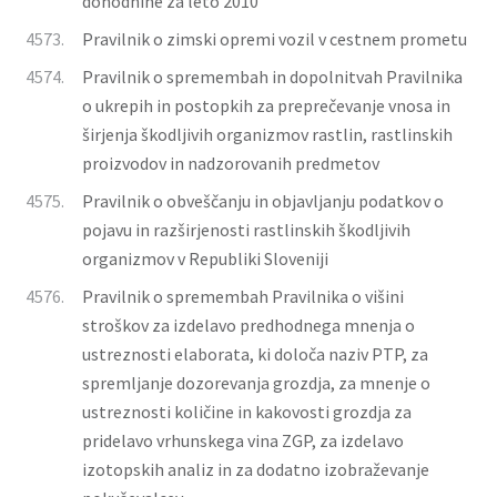
dohodnine za leto 2010
4573.
Pravilnik o zimski opremi vozil v cestnem prometu
4574.
Pravilnik o spremembah in dopolnitvah Pravilnika
o ukrepih in postopkih za preprečevanje vnosa in
širjenja škodljivih organizmov rastlin, rastlinskih
proizvodov in nadzorovanih predmetov
4575.
Pravilnik o obveščanju in objavljanju podatkov o
pojavu in razširjenosti rastlinskih škodljivih
organizmov v Republiki Sloveniji
4576.
Pravilnik o spremembah Pravilnika o višini
stroškov za izdelavo predhodnega mnenja o
ustreznosti elaborata, ki določa naziv PTP, za
spremljanje dozorevanja grozdja, za mnenje o
ustreznosti količine in kakovosti grozdja za
pridelavo vrhunskega vina ZGP, za izdelavo
izotopskih analiz in za dodatno izobraževanje