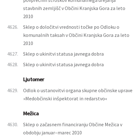
povprečnih stroškov komunalnega urejanja
stavbnih zemljišč v Občini Kranjska Gora za leto
2010
4626.
Sklep o določitvi vrednosti točke po Odloku o
komunalnih taksah v Občini Kranjska Gora za leto
2010
4627.
Sklep o ukinitvi statusa javnega dobra
4628.
Sklep o ukinitvi statusa javnega dobra
Ljutomer
4629.
Odlok o ustanovitvi organa skupne občinske uprave
»Medobčinski inšpektorat in redarstvo«
Mežica
4630.
Sklep o začasnem financiranju Občine Mežica v
obdobju januar–marec 2010