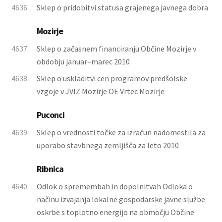
4636.
Sklep o pridobitvi statusa grajenega javnega dobra
Mozirje
4637.
Sklep o začasnem financiranju Občine Mozirje v
obdobju januar–marec 2010
4638.
Sklep o uskladitvi cen programov predšolske
vzgoje v JVIZ Mozirje OE Vrtec Mozirje
Puconci
4639.
Sklep o vrednosti točke za izračun nadomestila za
uporabo stavbnega zemljišča za leto 2010
Ribnica
4640.
Odlok o spremembah in dopolnitvah Odloka o
načinu izvajanja lokalne gospodarske javne službe
oskrbe s toplotno energijo na območju Občine