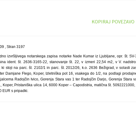
KOPIRAJ POVEZAVO
9 , Stran 3197
no izvršljivega notarskega zapisa notarke Nade Kumar iz Ljubljane, opr. št. SV
ina ident. št. 2636-3165-22, stanovanje št. 22, v izmeri 22,54 m2, v V. nadstr
ki stoji na parc. št. 2102/1 in parc. št. 2012/26, k.o. 2636 Bežigrad, v solasti za
6 ter Damjane Flego, Koper, Izletniška pot 16, vsakega do 1/2, na podlagi prodaj
jalcema Radojčin Ivico, Gorenja Stara vas 1 ter Radojčin Darjo, Gorenja Stara vas
, Koper, Pristaniška ulica 14, 6000 Koper – Capodistria, matična št. 5092221000
00 EUR s pripadki.