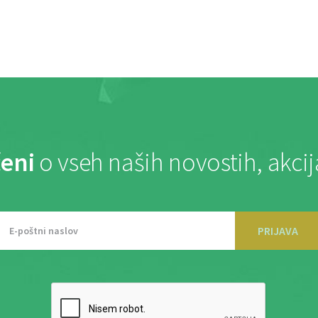
eni
o vseh naših novostih, akci
PRIJAVA