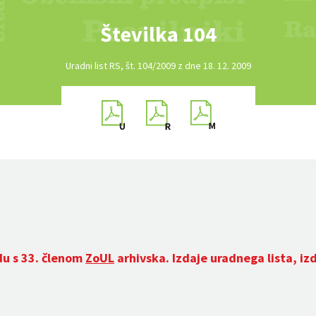
Številka 104
Uradni list RS, št. 104/2009 z dne 18. 12. 2009
du s 33. členom
ZoUL
arhivska. Izdaje uradnega lista, iz