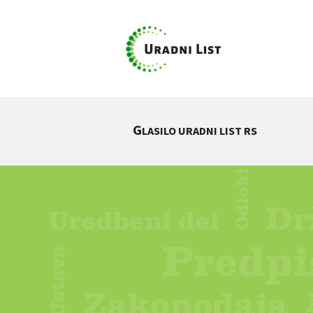
G
LASILO URADNI LIST RS