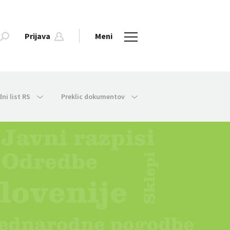
Prijava
Meni
dni list RS
Preklic dokumentov