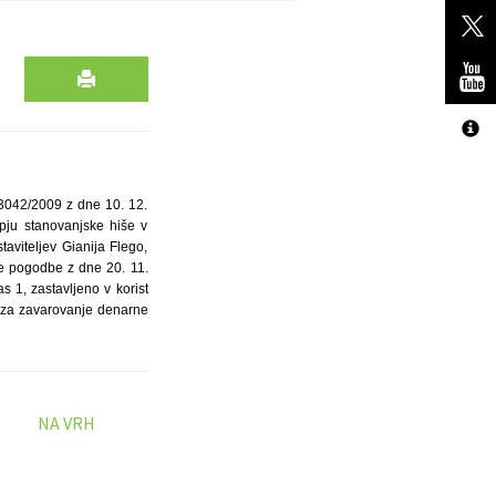
-3042/2009 z dne 10. 12.
opju stanovanjske hiše v
staviteljev Gianija Flego,
ne pogodbe z dne 20. 11.
 1, zastavljeno v korist
, za zavarovanje denarne
NA VRH