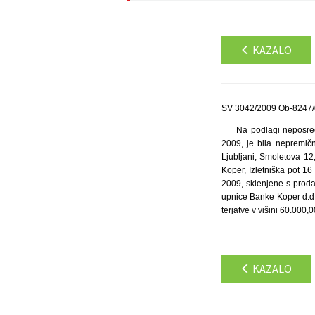
KAZALO
SV 3042/2009 Ob-8247/0
Na podlagi neposred
2009, je bila nepremičn
Ljubljani, Smoletova 12, 
Koper, Izletniška pot 1
2009, sklenjene s proda
upnice Banke Koper d.d.
terjatve v višini 60.000,
KAZALO