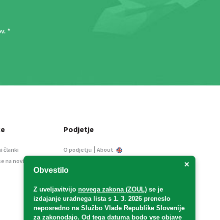
ov
. *
ce
Podjetje
|
i članki
O podjetju
About
se na novice
Kontakt
×
Obvestilo
Informacije javnega
značaja
Z uveljavitvijo
novega zakona (ZOUL)
se je
Oglaševanje
izdajanje uradnega lista s 1. 3. 2026 preneslo
Splošni pogoji
neposredno
na Službo Vlade Republike Slovenije
Izjava o varstvu osebnih
za zakonodajo
. Od tega datuma bodo vse objave