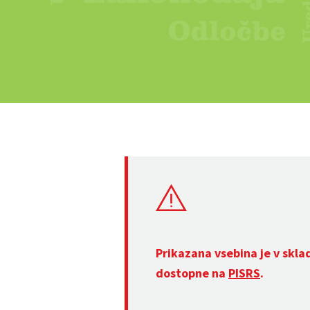
Prikazana vsebina je v skla
dostopne na
PISRS
.