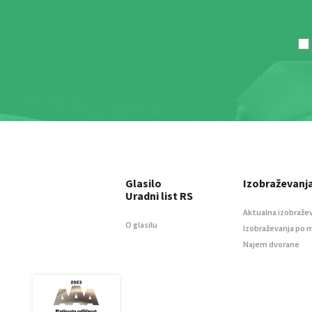
Glasilo
Izobraževanj
Uradni list RS
Aktualna izobraže
O glasilu
Izobraževanja po 
Najem dvorane