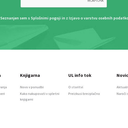
Seznanjen sem s
Splošnimi pogoji
in z
Izjavo o varstvu osebnih podatk
a
Knjigarna
UL info tok
Novi
vanja
Novo v ponudbi
O storitvi
Aktualn
meri
Kako nakupovati v spletni
Preizkusi brezplačno
Naroči 
knjigarni