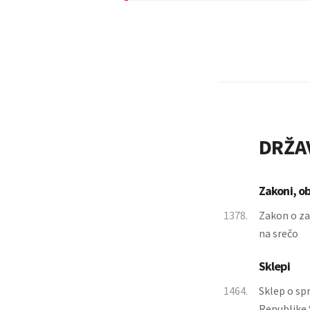
DRŽA
Zakoni, o
1378.
Zakon o za
na srečo
Sklepi
1464.
Sklep o sp
Republike 