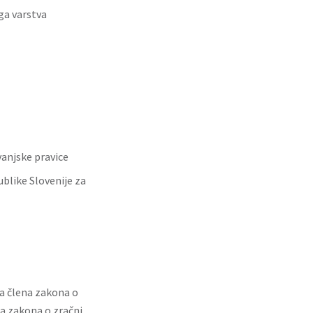
ga varstva
vanjske pravice
ublike Slovenije za
.a člena zakona o
na zakona o zračni