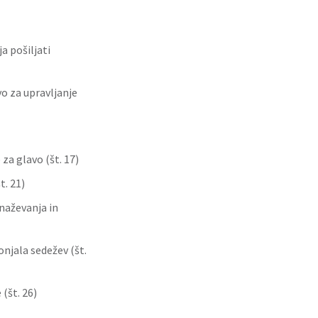
a pošiljati
o za upravljanje
za glavo (št. 17)
. 21)
naževanja in
njala sedežev (št.
(št. 26)