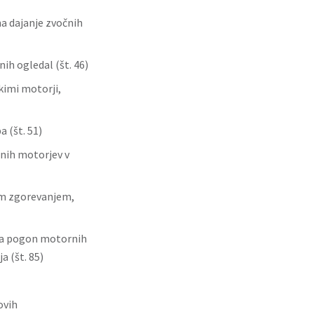
a dajanje zvočnih
ih ogledal (št. 46)
kimi motorji,
 (št. 51)
inih motorjev v
im zgorevanjem,
za pogon motornih
a (št. 85)
ovih