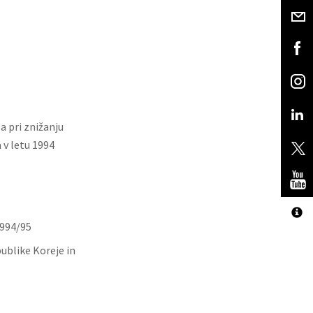
 pri znižanju
 v letu 1994
1994/95
publike Koreje in