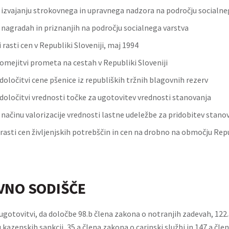
o izvajanju strokovnega in upravnega nadzora na področju socialne
o nagradah in priznanjih na področju socialnega varstva
 rasti cen v Republiki Sloveniji, maj 1994
omejitvi prometa na cestah v Republiki Sloveniji
določitvi cene pšenice iz republiških tržnih blagovnih rezerv
določitvi vrednosti točke za ugotovitev vrednosti stanovanja
 načinu valorizacije vrednosti lastne udeležbe za pridobitev stano
 rasti cen življenjskih potrebščin in cen na drobno na območju Rep
VNO SODIŠČE
ugotovitvi, da določbe 98.b člena zakona o notranjih zadevah, 122
 kazenskih sankcij, 35.a člena zakona o carinski službi in 147.a čle