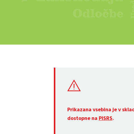
Prikazana vsebina je v skla
dostopne na
PISRS
.