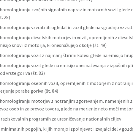
homologiranju zvočnih signalnih naprav in motornih vozil glede n
t. 28)
homologiranju vzvratnih ogledal in vozil glede na vgradnjo vzvratn
homologiranju dieselskih motorjev in vozil, opremljenih z diesels
isijo snovi iz motorja, ki onesnažujejo okolje (št. 49)
omologiranju vozil z najmanj štirimi kolesi glede na emisijo hrupa
homologiranju vozil glede na emisijo onesnaževanja v izpušnih pl
od vrste goriva (št. 83)
homologiranju osebnih vozil, opremljenih z motorjem z notranj
rjenje porabe goriva (št. 84)
 homologiranju motorjev z notranjim zgorevanjem, namenjenih 
revoz oseb in za prevoz tovora, glede na merjenje neto moči motorj
o raziskovalnih programih za uresničevanje nacionalnih ciljev
 minimalnih pogojih, ki jih morajo izpolnjevati izvajalci del v gozd