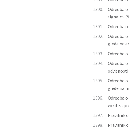
1390.
Odredba o 
signalov (š
1391.
Odredba o 
1392.
Odredba o 
glede na em
1393.
Odredba o h
1394.
Odredba o 
odvisnosti 
1395.
Odredba o 
glede na me
1396.
Odredba o
vozil za p
1397.
Pravilnik 
1398.
Pravilnik o