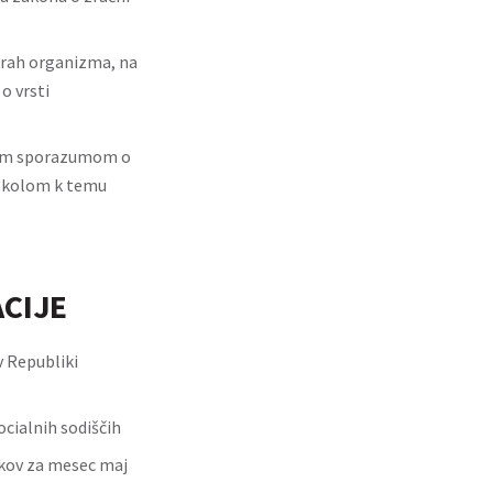
arah organizma, na
o vrsti
dnim sporazumom o
tokolom k temu
ACIJE
v Republiki
ocialnih sodiščih
ikov za mesec maj