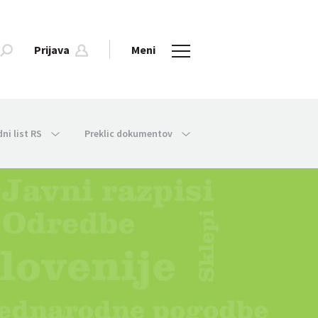
Prijava
Meni
dni list RS
Preklic dokumentov