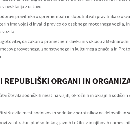
o v neskladju z ustavo
odpravi pravilnika o spremembah in dopolnitvah pravilnika o okv
erih ima vojaški invalid pravico do osebnega motornega vozila, in 
 vozila
ugotovitvi, da zakon o prometnem davku ni v skladu z Mednaro
metov prosvetnega, znanstvenega in kulturnega značaja in Pro
u
I REPUBLIŠKI ORGANI IN ORGANIZ
itvi števila sodniških mest na višjih, okrožnih in okrajnih sodiščih 
itvi števila mest sodnikov in sodnikov porotnikov na delovnih in s
novi za obračun plač sodnikov, javnih tožilcev in njihovih namestn