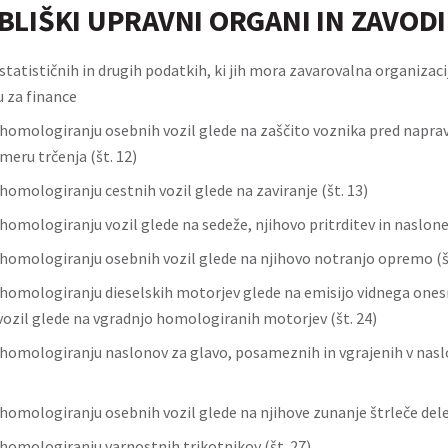
LIŠKI UPRAVNI ORGANI IN ZAVODI
tatističnih in drugih podatkih, ki jih mora zavarovalna organizacij
u za finance
homologiranju osebnih vozil glede na zaščito voznika pred naprav
imeru trčenja (št. 12)
homologiranju cestnih vozil glede na zaviranje (št. 13)
omologiranju vozil glede na sedeže, njihovo pritrditev in naslone 
homologiranju osebnih vozil glede na njihovo notranjo opremo (št
homologiranju dieselskih motorjev glede na emisijo vidnega ones
ozil glede na vgradnjo homologiranih motorjev (št. 24)
homologiranju naslonov za glavo, posameznih in vgrajenih v naslo
homologiranju osebnih vozil glede na njihove zunanje štrleče dele 
homologiranju varnostnih trikotnikov (št. 27)