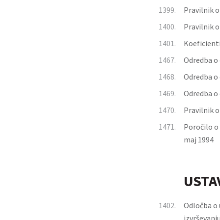
1399.
Pravilnik 
1400.
Pravilnik 
1401.
Koeficienti
1467.
Odredba o 
1468.
Odredba o 
1469.
Odredba o 
1470.
Pravilnik o
1471.
Poročilo o
maj 1994
USTA
1402.
Odločba o 
izvrševanju