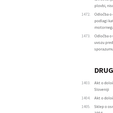
plovbi, nis
1472.
Odločba o 
podlagi kat
motornega
1473.
Odločba o 
uvozu pred
sporazum
DRUG
1403.
Akt o določ
Sloveniji
1404.
Akt o določ
1405.
Sklep o os