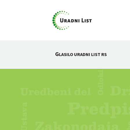
G
LASILO URADNI LIST RS