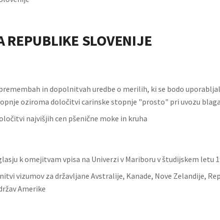
A REPUBLIKE SLOVENIJE
premembah in dopolnitvah uredbe o merilih, ki se bodo uporabljala
topnje oziroma določitvi carinske stopnje "prosto" pri uvozu blaga
oločitvi najvišjih cen pšenične moke in kruha
glasju k omejitvam vpisa na Univerzi v Mariboru v študijskem letu 
nitvi vizumov za državljane Avstralije, Kanade, Nove Zelandije, Re
držav Amerike