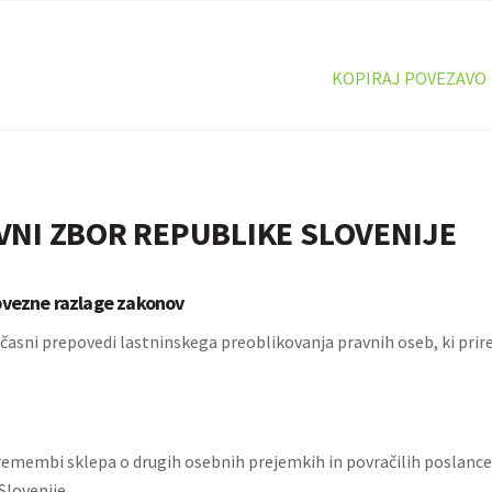
KOPIRAJ POVEZAVO
VNI ZBOR REPUBLIKE SLOVENIJE
bvezne razlage zakonov
časni prepovedi lastninskega preoblikovanja pravnih oseb, ki prir
remembi sklepa o drugih osebnih prejemkih in povračilih poslanc
Slovenije