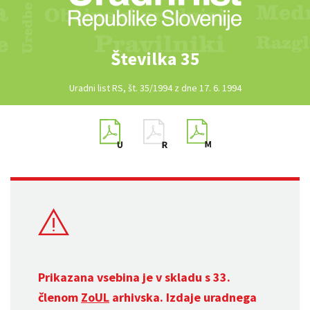
Številka 35
Uradni list RS, št. 35/1994 z dne 17. 6. 1994
Prikazana vsebina je v skladu s 33.
členom
ZoUL
arhivska. Izdaje uradnega