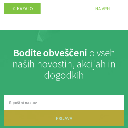
KAZALO
NA VRH
Bodite obveščeni
o vseh
naših novostih, akcijah in
dogodkih
PRIJAVA