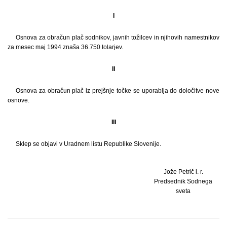
I
Osnova za obračun plač sodnikov, javnih tožilcev in njihovih namestnikov
za mesec maj 1994 znaša 36.750 tolarjev.
II
Osnova za obračun plač iz prejšnje točke se uporablja do določitve nove
osnove.
III
Sklep se objavi v Uradnem listu Republike Slovenije.
Jože Petrič l. r.
Predsednik Sodnega
sveta