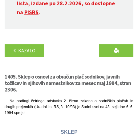
lista, izdane po 28.2.2026, so dostopne
na
PISRS
.
KAZALO
1405. Sklep o osnovi za obračun plač sodnikov, javnih
tožilcev in njihovih namestnikov za mesec maj 1994, stran
2306.
Na podlagi četrtega odstavka 2. člena zakona o sodniških plačah in
drugih prejemkih (Uradni list RS, št. 10/93) je Sodni svet na 43. seji dne 6. 6.
1994 sprejel
SKLEP