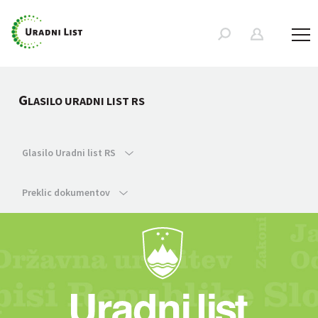
G
LASILO URADNI LIST RS
Glasilo Uradni list RS
Preklic dokumentov