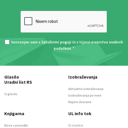
Seznanjen sem s
Splošnimi pogoji
in z
Izjavo o varstvu osebnih
podatkov
. *
Glasilo
Izobraževanja
Uradni list RS
Aktualna izobraževanja
O glasilu
Izobraževanja po meri
Najem dvorane
Knjigarna
UL info tok
Novo v ponudbi
O storitvi