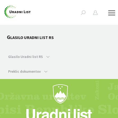
G
LASILO URADNI LIST RS
Glasilo Uradni list RS
Preklic dokumentov