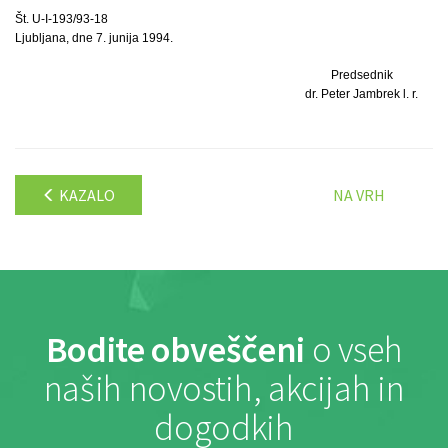
Št. U-I-193/93-18
Ljubljana, dne 7. junija 1994.
Predsednik
dr. Peter Jambrek l. r.
KAZALO
NA VRH
Bodite obveščeni
o vseh
naših novostih, akcijah in
dogodkih