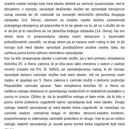
uradne osebe morajo tudi med stavko skrbeti za varnost, zavarovanje, red in
disciplino, v zavodu, opravljati stražarsko službo ter spremljati obsojence
zunaj zavoda ter jih nadzirati na zunanjih deloviščih (določba drugega
odstavka 114. člena), obenem so uradne osebe dolžne zasledovati
pobeglega obsojenca ali pripornika in to ne glede na to, ali so v službi ali ne
in ali jim je to naloženo ali ne (določba tretjega odstavka 114. člena). Na eni
strani torej ni prepovedana stavka vsem delavcem v kazenskih
poboljševalnih zavodih, na drugi strani pa je narava vseh nalog in del, ki jih
morajo tudi med stavko opravljati pooblaščene uradne osebe, taka, da
zahteva javna korist njihovo nemoteno opravljanje.
Kar se tiče omejevanja stavke v carinski službi, pa v tem primeru omejitvena
določba 35. a člena zakona, ki je bila prav tako vnesena v zakon z zadnjo
novelo (Uradni list RS, št. 58/93), pri opredeljevanju nalog, ki jih morajo
opravljati delavci carinske službe tudi med stavko, niti ne povzema vseh
zadev, ki spadajo po 5. členu zakona o carinski službi v delovno področje
Republiške carinske uprave. Tako omejitvena določba 35. a člena ne
našteva naloge obdelave in spremljanja evidenčnih in statističnih podatkov o
uvozu in izvozu. Očitno je, da ta analitična naloga ni take vrste, da bi bilo v
javno korist potrebno zagotoviti njeno opravljanje tudi med stavko. Druge
naloge, katerih opravljanje je med stavko treba zagotoviti, se nanašajo na
carinski nadzor, carinjenje blaga in storitev, devizno-valutno kontrolo,
preprečevanje in odkrivanje carinskih prekrškov in drugo. Vse to pa so očitno
naloge, katerih opravljanje je zaradi javne koristi treba zagotoviti tudi med