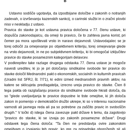
B
Ustavno sodišče ugotavlja, da izpodbijane določbe v zakonih o notranjih
zadevah, o izvrševanju kazenskih sankcij, o carinski službi in o zračni plovbi
niso v neskladju z ustavo.
Pravica do stavke je kot ustavna pravica določena v 77. členu ustave, ki
dopušča zakonodajalcu, da omeji to pravico, če to zahteva javna korist, pri
čemer pa mora upoštevati vrsto in naravo dejavnosti. Ustavodajalec se je
torej odločil za omejevanje po objektivnem kriteriju, torej omejevanje glede
na vrsto dejavnosti, in ne po subjektivnem kriteriju, ki bi omogočal izključitev
pravice do stavke posameznim kategorijam delavcev.
V podkrepitev take razlage drugega odstavka 77. člena ustave je mogoče
navesti ureditev, ki jo je pri določanju sindikalne svobode ter pravice do
stavke določil Mednarodni pakt o ekonomskih, socialnih in kulturnih pravicah
(Uradni list SFRJ, št. 7/71), ki edini izmed mednarodnih pravnih aktov, na
katere se sklicujeta predlagatelja, izrecno ureja pravico do stavke. Člen 8
tega pakta ob razglašanju pravice do sindikalne svobode hkrati določa, da
so "glede uveljavljanja te pravice dopustne le tiste omejitve, ki jih določa
zakon in pomenijo v demokratični družbi ukrepe, ki so v interesu nacionalne
varnosti ali javnega reda ali pa so potrebne za zaščito pravic in svoboščin
drugih." V točki d) istega člena zavezuje pakt države k temu, da zagotovijo
"pravico do stavke, ki se izvaja po zakonih posamezne države". Drugi
odstavek tega člena določa: "Ta člen ne predstavlja ovire zakonskim
omejitvam o izvajanju teh pravic, ko gre za pripadnike oboroženih sil ali