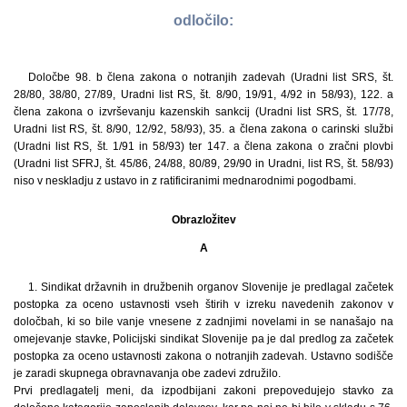
odločilo:
Določbe 98. b člena zakona o notranjih zadevah (Uradni list SRS, št.
28/80, 38/80, 27/89, Uradni list RS, št. 8/90, 19/91, 4/92 in 58/93), 122. a
člena zakona o izvrševanju kazenskih sankcij (Uradni list SRS, št. 17/78,
Uradni list RS, št. 8/90, 12/92, 58/93), 35. a člena zakona o carinski službi
(Uradni list RS, št. 1/91 in 58/93) ter 147. a člena zakona o zračni plovbi
(Uradni list SFRJ, št. 45/86, 24/88, 80/89, 29/90 in Uradni, list RS, št. 58/93)
niso v neskladju z ustavo in z ratificiranimi mednarodnimi pogodbami.
Obrazložitev
A
1. Sindikat državnih in družbenih organov Slovenije je predlagal začetek
postopka za oceno ustavnosti vseh štirih v izreku navedenih zakonov v
določbah, ki so bile vanje vnesene z zadnjimi novelami in se nanašajo na
omejevanje stavke, Policijski sindikat Slovenije pa je dal predlog za začetek
postopka za oceno ustavnosti zakona o notranjih zadevah. Ustavno sodišče
je zaradi skupnega obravnavanja obe zadevi združilo.
Prvi predlagatelj meni, da izpodbijani zakoni prepovedujejo stavko za