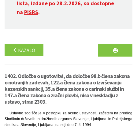
lista, izdane po 28.2.2026, so dostopne
na
PISRS
.
KAZALO
1402. Odločba o ugotovitvi, da določbe 98.b člena zakona
o notranjih zadevah, 122.a člena zakona o izvrševanju
kazenskih sankcij, 35.a člena zakona o carinski službi in
147.a člena zakona o zračni plovbi, niso v neskladju z
ustavo, stran 2303.
Ustavno sodišče je v postopku za oceno ustavnosti, začetem na predlog
Sindikata državnih in družbenih organov Slovenije, Ljubljana, in Policijskega
sindikata Slovenije, Ljubljana, na seji dne 7. 4. 1994