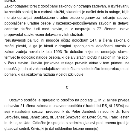
stavko.
Zakonodajalec torej z določbami zakonov o notranjih zadevah, o izvrševanju
kazenskih sankcij in o carinski službi, s katerimi je naštel dela in naloge, ki jih
morajo opravljati pooblaščene uradne osebe organov za notranje zadeve,
pooblaščene uradne osebe v kazensko-poboljševalnih zavodih in delavci
carinske službe tudi med stavko, ni v nasprotju s 77. členom ustave
prepovedal stavke vsem delavcem v teh službah.
Neustavnosti pa tudi ni mogoče očitati določbam 147. a člena zakona o
zračni plovbi, ki ga je hkrati z drugimi izpodbijanimi določbami vnesla v
zakon zadnja novela iz leta 1993. Te določbe nikjer ne omenjajo stavke,
temveč le določajo naloge osebja, ki dela v zračni plovbi nasploh in ne zgolj
v času stavke. Pravila jezikovne razlage pravnih aktov v tem primeru ne
dopuščajo, da bi zakonodajalčevim določbam s teleološko interpretacijo dali
pomen, ki ga jezikovna razlaga v celoti izključuje.
C
Ustavno sodišče je sprejelo to odločbo na podlagi 1. in 2. alinee prvega
odstavka 21. člena zakona o ustavnem sodišču (Uradni list RS, št. 15/94) na
seji v naslednji sestavi: predsednik dr. Peter Jambrek in sodniki dr. Tone
Jerovšek, mag. Janez Snoj, dr. Janez Šinkovec, dr. Lovro Šturm, Franc Testen
in dr. Lojze Ude. Odločbo je sprejelo s sedmimi glasovi proti enemu (proti je
glasoval sodnik Krivic; ki je dal odklonilno ločeno mnenje).