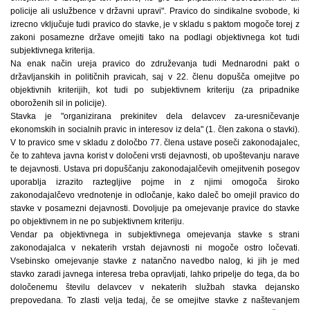
policije ali uslužbence v državni upravi". Pravico do sindikalne svobode, ki
izrecno vključuje tudi pravico do stavke, je v skladu s paktom mogoče torej z
zakoni posamezne države omejiti tako na podlagi objektivnega kot tudi
subjektivnega kriterija.
Na enak način ureja pravico do združevanja tudi Mednarodni pakt o
državljanskih in političnih pravicah, saj v 22. členu dopušča omejitve po
objektivnih kriterijih, kot tudi po subjektivnem kriteriju (za pripadnike
oboroženih sil in policije).
Stavka je "organizirana prekinitev dela delavcev za-uresničevanje
ekonomskih in socialnih pravic in interesov iz dela" (1. člen zakona o stavki).
V to pravico sme v skladu z določbo 77. člena ustave poseči zakonodajalec,
če to zahteva javna korist v določeni vrsti dejavnosti, ob upoštevanju narave
te dejavnosti. Ustava pri dopuščanju zakonodajalčevih omejitvenih posegov
uporablja izrazito raztegljive pojme in z njimi omogoča široko
zakonodajalčevo vrednotenje in odločanje, kako daleč bo omejil pravico do
stavke v posamezni dejavnosti. Dovoljuje pa omejevanje pravice do stavke
po objektivnem in ne po subjektivnem kriteriju.
Vendar pa objektivnega in subjektivnega omejevanja stavke s strani
zakonodajalca v nekaterih vrstah dejavnosti ni mogoče ostro ločevati.
Vsebinsko omejevanje stavke z natančno navedbo nalog, ki jih je med
stavko zaradi javnega interesa treba opravljati, lahko pripelje do tega, da bo
določenemu številu delavcev v nekaterih službah stavka dejansko
prepovedana. To zlasti velja tedaj, če se omejitve stavke z naštevanjem