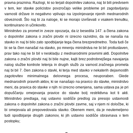
pravna praznina. Razlogi, ki so terjali dopolnitev zakona, naj bi bili predvsem
v tem, ker stavke policistov povzročajo velike probleme pri zagotavljanju
varnosti države in negativno vplivajo na izpolnjevanje njenih mednarodnih
obveznosti. Šlo naj bi za naloge, ki se morajo izvrševati v vsakem trenutku,
kontinuirano in učinkovito.
Ministrstvo za promet in zveze opozarja, da iz besedila 147. a člena zakona
o dopolnitvi zakona o zračni plovbi ni izrecno razvidno, da se nanaša na
stavko in naj bi bilo zato spodbijanje tega člena brezpredmetno. Toda tudi če
bi se ta člen nanašal na stavko, po mnenju ministrstva ne bi bil protiustaven,
prav tako naj ne bi bil v neskladju z mednarodnimi pravnimi akti. Dopolnitve
zakona o zračni plovbi naj bi bile nujne, kajti brez podrobnejšega navajanja
nalog službe kontrole letenja in drugih služb za varnost zračnega prometa
naj bi bil 7. člen zakona o stavki, ki terja med stavko v nekaterih dejavnostih
zagotovitev minimalnega delovnega procesa, neuporaben. Glede
mednarodnih pravnih aktov, ki se nanašajo na pravico do stavke, ministrstvo
meni, da pravica do stavke v njih ni izrecno omenjena, sama ustava pa je pri
dopuščanju omejevanja pravice do stavke bolj restriktivna kot ti akti.
Ministrstvo predlaga, naj ustavno sodišče predlog za presojo ustavnosti
zakona o dopolnitvi zakona o zračni plovbi zavrne, saj v njem ni določbe, ki
bi omejevala ali prepovedovala stavko. Obenem meni, da je neutemeljeno
tudi spodbijanje drugih zakonov, ki jih ustavno sodišče obravnava v tem
postopku;