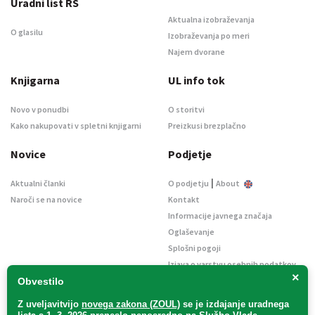
Uradni list RS
Aktualna izobraževanja
O glasilu
Izobraževanja po meri
Najem dvorane
Knjigarna
UL info tok
Novo v ponudbi
O storitvi
Kako nakupovati v spletni knjigarni
Preizkusi brezplačno
Novice
Podjetje
|
Aktualni članki
O podjetju
About
Naroči se na novice
Kontakt
Informacije javnega značaja
Oglaševanje
Splošni pogoji
Izjava o varstvu osebnih podatkov
×
E-dražbe
Obvestilo
Z uveljavitvijo
novega zakona (ZOUL)
se je
izdajanje uradnega