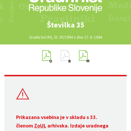
Številka 35
Uradni list RS, št. 35/1994 z dne 17. 6. 1994
Prikazana vsebina je v skladu s 33.
členom
ZoUL
arhivska. Izdaje uradnega