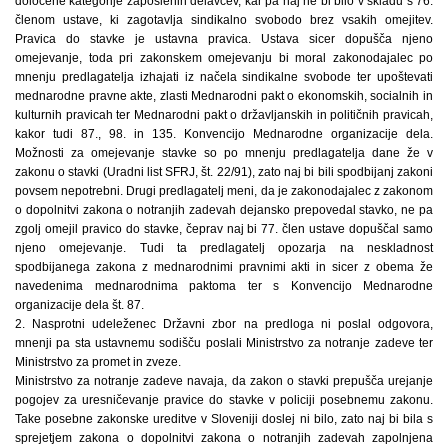
določene kategorije zaposlenih delavcev, kar pa naj ne bi bilo v skladu s 76.
členom ustave, ki zagotavlja sindikalno svobodo brez vsakih omejitev.
Pravica do stavke je ustavna pravica. Ustava sicer dopušča njeno
omejevanje, toda pri zakonskem omejevanju bi moral zakonodajalec po
mnenju predlagatelja izhajati iz načela sindikalne svobode ter upoštevati
mednarodne pravne akte, zlasti Mednarodni pakt o ekonomskih, socialnih in
kulturnih pravicah ter Mednarodni pakt o državljanskih in političnih pravicah,
kakor tudi 87., 98. in 135. Konvencijo Mednarodne organizacije dela.
Možnosti za omejevanje stavke so po mnenju predlagatelja dane že v
zakonu o stavki (Uradni list SFRJ, št. 22/91), zato naj bi bili spodbijanj zakoni
povsem nepotrebni. Drugi predlagatelj meni, da je zakonodajalec z zakonom
o dopolnitvi zakona o notranjih zadevah dejansko prepovedal stavko, ne pa
zgolj omejil pravico do stavke, čeprav naj bi 77. člen ustave dopuščal samo
njeno omejevanje. Tudi ta predlagatelj opozarja na neskladnost
spodbijanega zakona z mednarodnimi pravnimi akti in sicer z obema že
navedenima mednarodnima paktoma ter s Konvencijo Mednarodne
organizacije dela št. 87.
2. Nasprotni udeleženec Državni zbor na predloga ni poslal odgovora,
mnenji pa sta ustavnemu sodišču poslali Ministrstvo za notranje zadeve ter
Ministrstvo za promet in zveze.
Ministrstvo za notranje zadeve navaja, da zakon o stavki prepušča urejanje
pogojev za uresničevanje pravice do stavke v policiji posebnemu zakonu.
Take posebne zakonske ureditve v Sloveniji doslej ni bilo, zato naj bi bila s
sprejetjem zakona o dopolnitvi zakona o notranjih zadevah zapolnjena