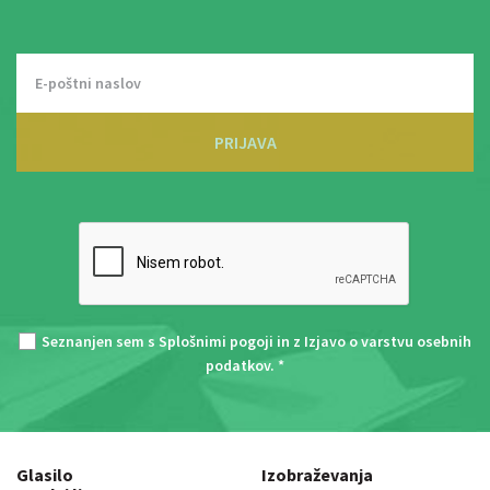
PRIJAVA
Seznanjen sem s
Splošnimi pogoji
in z
Izjavo o varstvu osebnih
podatkov
. *
Glasilo
Izobraževanja