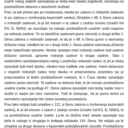
nujnih nalog, katerih opravljanje je treba med stavko zagotoviti, nanašajo na
pooblaščene delavce v določenih službah.
Prav za tak primer gre pri omejevanju stavke po zakonu o notranjih zadevah
in po zakonu o izvrševanju kazenskih sankcij. Omejitve v 98. b členu zakona
o notranjih zadevah, ki je bil vnesen v ta zakon z zadnjo novelo (Uradni list
RS, št. 58/93), se nanašajo na naloge pooblaščenih uradnih oseb organov
za notranje zadeve. Te so identične zadevam javne varnosti iz druge točke 2.
člena zakona o notranjih zadevah, le da je v 98. b členu govor o varovanju
državne meje, medtem ko so v drugi točki 2. člena zadeve varovanja državne
meje natančneje opisane. Vendar spadajo med notranje zadeve tudi zadeve
državne varnosti, upravne notranje zadeve in druge zadeve. Tako z
vsebinskim opredeljevanjem nalog s področja notranjih zadev, ki jih je treba
opravljati tudi med stavko, nikakor niso naštete vse zadeve. Vsem delavcem
v organih notranjih zadev torej stavka ni prepovedana, posredno pa je
prepovedana le tistim pooblaščenim osebam, ki v Času stavke opravljajo
zadeve javne varnosti. Te zadeve so deloma tiste, ki jih morajo pooblaščene
uradne osebe na podlagi 47. člena zakona opravljati celo tedaj, kadar niso v
službi in kadar jim niso naložene. Tudi to dokazuje, da je javna korist za
nemoteno opravljanje teh zadev posebej poudarjena.
Prav tako veljajo tudi omejitve v 122. a členu zakona o izvrševanju kazenskih
sankcij, ki je bil vnesen v zakon z zadnjo novelo (Uradni list RS, št. 58/83), le
za pooblaščene uradne osebe. Le-te so dolžne med stavko opravljati vsa
dela in naloge iz drugega in tretjega odstavka 144. člena. Ne veljajo pa te
omejitve za druge delavce v kazenskih poboljševalnih zavodih. Pooblaščene