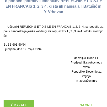
o ponovni potrditvi učbenikov RÉFLÉCHIS ET DIS-LE
EN FRANCAIS 1, 2, 3,4, ki sta jih napisala I. Batušić in
Y. Vrhovac
Učbeniki RÉFLÉCHIS ET DIS-LE EN FRANCAIS 1, 2, 3, 4, se potrdijo za
pouk francoskega jezika kot drugi ali tretji jezik v 1., 2., 3. in 4. letniku srednjih
šol.
Št. SS-601-50/94
Ljubljana, dne 12. maja 1994.
dr. Veljko Troha l. r.
Predsednik strokovnega
sveta
Republike Slovenije za
vzgojo
in izobraževanje
KAZALO
NA VRH