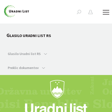
G
LASILO URADNI LIST RS
Glasilo Uradni list RS
Preklic dokumentov