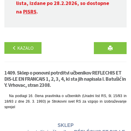
lista, izdane po 28.2.2026, so dostopne
na
PISRS
.
KAZALO
1409. Sklep o ponovni potrditvi učbenikov REFLECHIS ET
DIS-LE EN FRANCAIS 1, 2, 3, 4, ki sta jih napisala I. Batušić in
Y. Vrhovac, stran 2308.
Na podlagi 16. člena pravilnika o učbenikih (Uradni list RS, št. 15/93 in
18/93 z dne 26. 3. 1993) je Strokovni svet RS za vzgojo in izobraževanje
sprejel
SKLEP