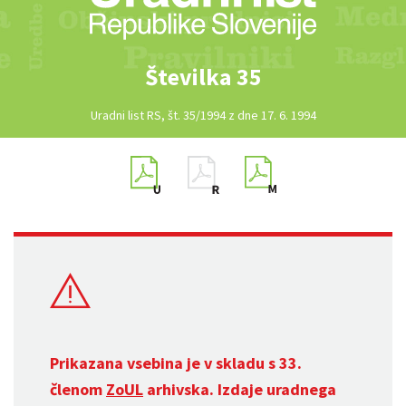
Številka 35
Uradni list RS, št. 35/1994 z dne 17. 6. 1994
Prikazana vsebina je v skladu s 33.
členom
ZoUL
arhivska. Izdaje uradnega