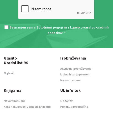
Seznanjen sem s
Splošnimi pogoji
in z
Izjavo o varstvu osebnih
podatkov
. *
Glasilo
Izobraževanja
Uradni list RS
Aktualna izobraževanja
O glasilu
Izobraževanja po meri
Najem dvorane
Knjigarna
UL info tok
Novo v ponudbi
O storitvi
Kako nakupovati v spletni knjigarni
Preizkusi brezplačno