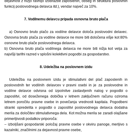
dejavnost z nižjo ravnijo izobrazbe zaposlenih, obseg in struktura poslovnih
funkcij poslovodnega delavca itd.), vendar največ za 10%.
7. Vodilnemu delavcu pripada osnovna bruto plača
a) Osnovno bruto plačo za vodilne delavce določa poslovodni delavec.
Osnovna bruto plača za vodilne delavce ne more biti določena višje kot 80%
osnovne bruto plače poslovodnega delavca.
b) Osnovna bruto plača vodilnega delavca ne more biti nižja kot velja za
najvišji tarifni razred v splošni kolektivni pogodbi za gospodarstvo.
8. Udeležba na poslovnem izidu
Udeležba na poslovnem izidu je stimulativni del plač zaposlenih in
poslovodnih ter vodilnih delavcev v pravni osebi in je za poslovodne in
vodilne delavce odvisna od izpolnitve zastavljenih nalog v pogodbi o
zaposlitvi, od doseženega dobička v letnem zaključnem računu oziroma
letnem poročilu pravne osebe in povečanja vrednosti kapitala. Pogodbeni
stranki opredelita v pogodbi o zaposlitvi poslovodnega delavca dodatna
merila za določitev stimulativnega dela. Kot možna merila se zaradi olajšane
primerljivosti podatkov priporoča:
– izboljšani gospodarski položaj pravne osebe v okviru panoge, merljivo s
kazalniki, značilnimi za dejavnost pravne osebe,