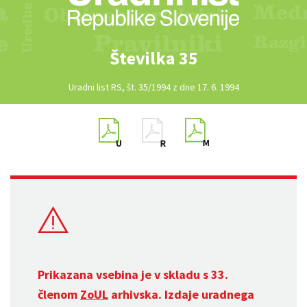
Številka 35
Uradni list RS, št. 35/1994 z dne 17. 6. 1994
Prikazana vsebina je v skladu s 33.
členom
ZoUL
arhivska. Izdaje uradnega