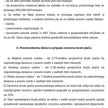
– da so letni prihodki manjši od 800,000.000 tolarjev;
– da povprečna vrednost aktive na začetku in na koncu poslovnega leta ne
presega 400,000.000 tolarjev.
c) Za veliko se šteje pravna oseba, ki presega najmanj dve merili iz
prejšnjega odstavka; v vsakem primeru pa se za velike pravne osebe štejejo:
– banke;
– zavarovalne organizacije, in
– povezane pravne osebe iz 460. člena zakona o gospodarskih družbah, ki
so po 60. členu tega zakona dolžne predložiti konsolidirane letne izkaze.
6. Poslovodnemu delavcu pripada osnovna bruto plača
a) Majhna pravna oseba – do 3,75-kratna povprečna bruto plača na
zaposlenega delavca v pravni osebi v zadnjih treh mesecih.
b) Srednja pravna oseba – do 5,35-kratna povprečna bruto plača na
zaposlenega delavca v pravni osebi v zadnjih treh mesecih.
c) Velika pravna oseba – do 7-kratna povprečna bruto plača na zaposlenega
delavca v pravni osebi v zadnjih treh mesecih.
č) Osnovna bruto plača poslovodnega delavca ne more biti nižja kot velja za
najvišji tarifni razred v splošni kolektivni pogodbi za gospodarstvo, povečano
za 10%.
d) Tako opredeljena bruto plača se lahko v veliki pravni osebi poveča zaradi
posebnosti poslovanja (pretežno izvozna usmeritev, razvejanost dejavnosti,