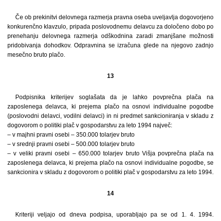
Če ob prekinitvi delovnega razmerja pravna oseba uveljavlja dogovorjeno
konkurenčno klavzulo, pripada poslovodnemu delavcu za določeno dobo po
prenehanju delovnega razmerja odškodnina zaradi zmanjšane možnosti
pridobivanja dohodkov. Odpravnina se izračuna glede na njegovo zadnjo
mesečno bruto plačo.
13
Podpisnika kriterijev soglašata da je lahko povprečna plača na
zaposlenega delavca, ki prejema plačo na osnovi individualne pogodbe
(poslovodni delavci, vodilni delavci) in ni predmet sankcioniranja v skladu z
dogovorom o politiki plač v gospodarstvu za leto 1994 največ:
– v majhni pravni osebi – 350.000 tolarjev bruto
– v srednji pravni osebi – 500.000 tolarjev bruto
– v veliki pravni osebi – 650.000 tolarjev bruto Višja povprečna plača na
zaposlenega delavca, ki prejema plačo na osnovi individualne pogodbe, se
sankcionira v skladu z dogovorom o politiki plač v gospodarstvu za leto 1994.
14
Kriteriji veljajo od dneva podpisa, uporabljajo pa se od 1. 4. 1994.