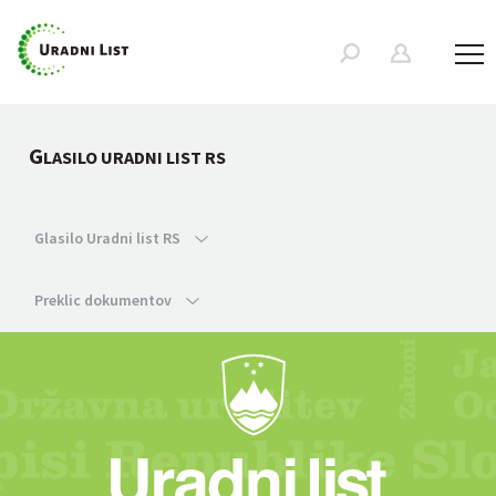
G
LASILO URADNI LIST RS
Glasilo Uradni list RS
Preklic dokumentov