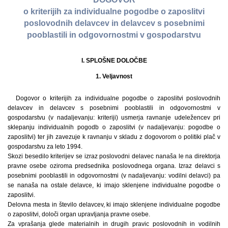
o kriterijih za individualne pogodbe o zaposlitvi
poslovodnih delavcev in delavcev s posebnimi
pooblastili in odgovornostmi v gospodarstvu
I. SPLOŠNE DOLOČBE
1. Veljavnost
Dogovor o kriterijih za individualne pogodbe o zaposlitvi poslovodnih
delavcev in delavcev s posebnimi pooblastili in odgovornostmi v
gospodarstvu (v nadaljevanju: kriteriji) usmerja ravnanje udeležencev pri
sklepanju individualnih pogodb o zaposlitvi (v nadaljevanju: pogodbe o
zaposlitvi) ter jih zavezuje k ravnanju v skladu z dogovorom o politiki plač v
gospodarstvu za leto 1994.
Skozi besedilo kriterijev se izraz poslovodni delavec nanaša le na direktorja
pravne osebe oziroma predsednika poslovodnega organa. Izraz delavci s
posebnimi pooblastili in odgovornostmi (v nadaljevanju: vodilni delavci) pa
se nanaša na ostale delavce, ki imajo sklenjene individualne pogodbe o
zaposlitvi.
Delovna mesta in število delavcev, ki imajo sklenjene individualne pogodbe
o zaposlitvi, določi organ upravljanja pravne osebe.
Za vprašanja glede materialnih in drugih pravic poslovodnih in vodilnih