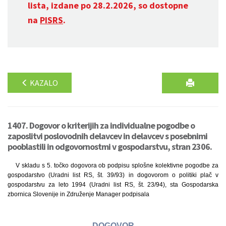
lista, izdane po 28.2.2026, so dostopne
na
PISRS
.
KAZALO
1407. Dogovor o kriterijih za individualne pogodbe o
zaposlitvi poslovodnih delavcev in delavcev s posebnimi
pooblastili in odgovornostmi v gospodarstvu, stran 2306.
V skladu s 5. točko dogovora ob podpisu splošne kolektivne pogodbe za
gospodarstvo (Uradni list RS, št. 39/93) in dogovorom o politiki plač v
gospodarstvu za leto 1994 (Uradni list RS, št. 23/94), sta Gospodarska
zbornica Slovenije in Združenje Manager podpisala
DOGOVOR