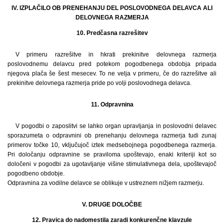
IV. IZPLAČILO OB PRENEHANJU DEL POSLOVODNEGA DELAVCA ALI
DELOVNEGA RAZMERJA
10. Predčasna razrešitev
V primeru razrešitve in hkrati prekinitve delovnega razmerja
poslovodnemu delavcu pred potekom pogodbenega obdobja pripada
njegova plača še šest mesecev. To ne velja v primeru, če do razrešitve ali
prekinitve delovnega razmerja pride po volji poslovodnega delavca.
11. Odpravnina
V pogodbi o zaposlitvi se lahko organ upravljanja in poslovodni delavec
sporazumeta o odpravnini ob prenehanju delovnega razmerja tudi zunaj
primerov točke 10, vključujoč iztek medsebojnega pogodbenega razmerja.
Pri določanju odpravnine se praviloma upoštevajo, enaki kriteriji kot so
določeni v pogodbi za ugotavljanje višine stimulativnega dela, upoštevajoč
pogodbeno obdobje.
Odpravnina za vodilne delavce se oblikuje v ustreznem nižjem razmerju.
V. DRUGE DOLOČBE
12. Pravica do nadomestila zaradi konkurenčne klavzule