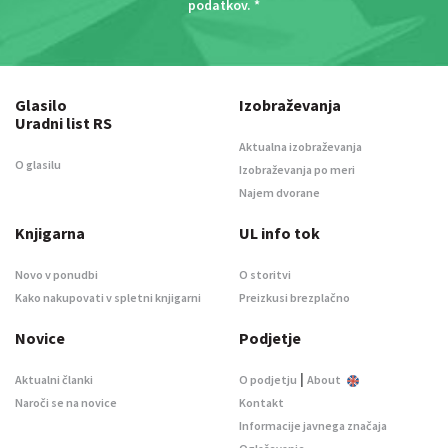
podatkov
. *
Glasilo
Izobraževanja
Uradni list RS
Aktualna izobraževanja
O glasilu
Izobraževanja po meri
Najem dvorane
Knjigarna
UL info tok
Novo v ponudbi
O storitvi
Kako nakupovati v spletni knjigarni
Preizkusi brezplačno
Novice
Podjetje
|
Aktualni članki
O podjetju
About
Naroči se na novice
Kontakt
Informacije javnega značaja