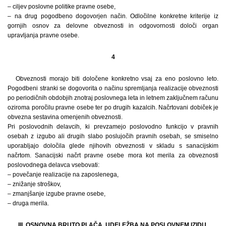
– ciljev poslovne politike pravne osebe,
– na drug pogodbeno dogovorjen način. Odločilne konkretne kriterije iz
gornjih osnov za delovne obveznosti in odgovornosti določi organ
upravljanja pravne osebe.
4
Obveznosti morajo biti določene konkretno vsaj za eno poslovno leto.
Pogodbeni stranki se dogovorita o načinu spremljanja realizacije obveznosti
po periodičnih obdobjih znotraj poslovnega leta in letnem zaključnem računu
oziroma poročilu pravne osebe ter po drugih kazalcih. Načrtovani dobiček je
obvezna sestavina omenjenih obveznosti.
Pri poslovodnih delavcih, ki prevzamejo poslovodno funkcijo v pravnih
osebah z izgubo ali drugih slabo poslujočih pravnih osebah, se smiselno
uporabljajo določila glede njihovih obveznosti v skladu s sanacijskim
načrtom. Sanacijski načrt pravne osebe mora kot merila za obveznosti
poslovodnega delavca vsebovati:
– povečanje realizacije na zaposlenega,
– znižanje stroškov,
– zmanjšanje izgube pravne osebe,
– druga merila.
III. OSNOVNA BRUTO PLAČA, UDELEŽBA NA POSLOVNEM IZIDU,