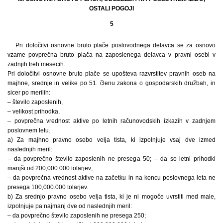
OSTALI POGOJI
5
Pri določitvi osnovne bruto plače poslovodnega delavca se za osnovo
vzame povprečna bruto plača na zaposlenega delavca v pravni osebi v
zadnjih treh mesecih.
Pri določitvi osnovne bruto plače se upošteva razvrstitev pravnih oseb na
majhne, srednje in velike po 51. členu zakona o gospodarskih družbah, in
sicer po merilih:
– število zaposlenih,
– velikost prihodka,
– povprečna vrednost aktive po letnih računovodskih izkazih v zadnjem
poslovnem letu.
a) Za majhno pravno osebo velja tista, ki izpolnjuje vsaj dve izmed
naslednjih meril:
– da povprečno število zaposlenih ne presega 50; – da so letni prihodki
manjši od 200,000.000 tolarjev;
– da povprečna vrednost aktive na začetku in na koncu poslovnega leta ne
presega 100,000.000 tolarjev.
b) Za srednjo pravno osebo velja tista, ki je ni mogoče uvrstiti med male,
izpolnjuje pa najmanj dve od naslednjih meril:
– da povprečno število zaposlenih ne presega 250;