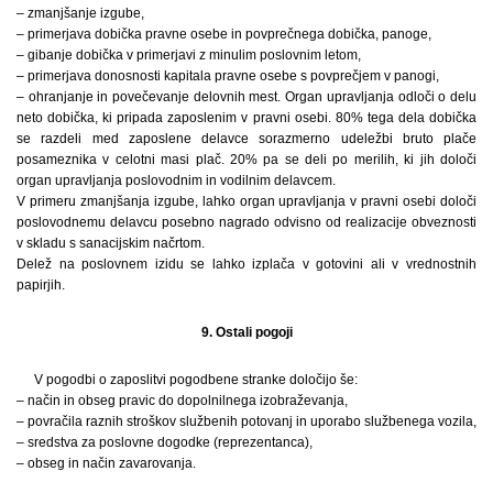
– zmanjšanje izgube,
– primerjava dobička pravne osebe in povprečnega dobička, panoge,
– gibanje dobička v primerjavi z minulim poslovnim letom,
– primerjava donosnosti kapitala pravne osebe s povprečjem v panogi,
– ohranjanje in povečevanje delovnih mest. Organ upravljanja odloči o delu
neto dobička, ki pripada zaposlenim v pravni osebi. 80% tega dela dobička
se razdeli med zaposlene delavce sorazmerno udeležbi bruto plače
posameznika v celotni masi plač. 20% pa se deli po merilih, ki jih določi
organ upravljanja poslovodnim in vodilnim delavcem.
V primeru zmanjšanja izgube, lahko organ upravljanja v pravni osebi določi
poslovodnemu delavcu posebno nagrado odvisno od realizacije obveznosti
v skladu s sanacijskim načrtom.
Delež na poslovnem izidu se lahko izplača v gotovini ali v vrednostnih
papirjih.
9. Ostali pogoji
V pogodbi o zaposlitvi pogodbene stranke določijo še:
– način in obseg pravic do dopolnilnega izobraževanja,
– povračila raznih stroškov službenih potovanj in uporabo službenega vozila,
– sredstva za poslovne dogodke (reprezentanca),
– obseg in način zavarovanja.