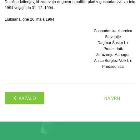
Določila kriterijev, ki zadevajo dogovor o politiki plač v gospodarstvu za leto
1994 veljajo do 31. 12. 1994.
Ljubljana, dne 26. maja 1994.
Gospodarska zbornica
Slovenije
Dagmar Šuster l. r.
Predsednik
Združenje Manager
Anica Berglez-Volk l. r.
Predsednica
KAZALO
NA VRH