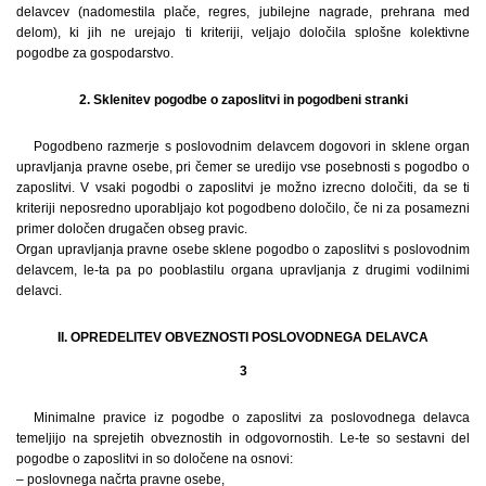
delavcev (nadomestila plače, regres, jubilejne nagrade, prehrana med
delom), ki jih ne urejajo ti kriteriji, veljajo določila splošne kolektivne
pogodbe za gospodarstvo.
2. Sklenitev pogodbe o zaposlitvi in pogodbeni stranki
Pogodbeno razmerje s poslovodnim delavcem dogovori in sklene organ
upravljanja pravne osebe, pri čemer se uredijo vse posebnosti s pogodbo o
zaposlitvi. V vsaki pogodbi o zaposlitvi je možno izrecno določiti, da se ti
kriteriji neposredno uporabljajo kot pogodbeno določilo, če ni za posamezni
primer določen drugačen obseg pravic.
Organ upravljanja pravne osebe sklene pogodbo o zaposlitvi s poslovodnim
delavcem, le-ta pa po pooblastilu organa upravljanja z drugimi vodilnimi
delavci.
II. OPREDELITEV OBVEZNOSTI POSLOVODNEGA DELAVCA
3
Minimalne pravice iz pogodbe o zaposlitvi za poslovodnega delavca
temeljijo na sprejetih obveznostih in odgovornostih. Le-te so sestavni del
pogodbe o zaposlitvi in so določene na osnovi:
– poslovnega načrta pravne osebe,