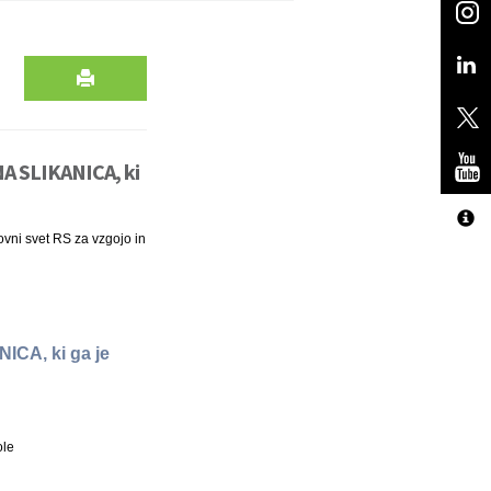
A SLIKANICA, ki
kovni svet RS za vzgojo in
CA, ki ga je
ole