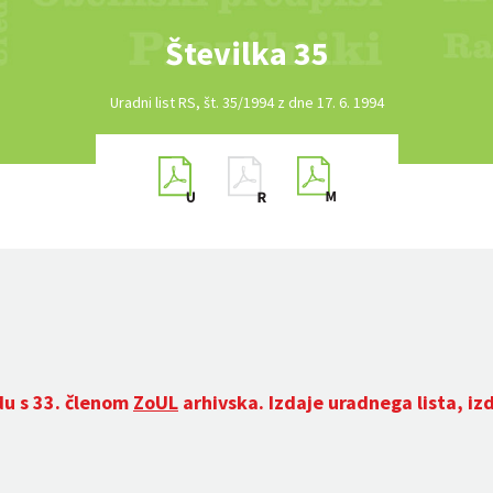
Številka 35
Uradni list RS, št. 35/1994 z dne 17. 6. 1994
du s 33. členom
ZoUL
arhivska. Izdaje uradnega lista, iz