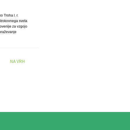
ko Troha l. r.
strokovnega sveta
ovenije za vzgojo
obraževanje
NA VRH