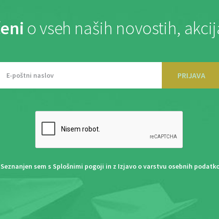
eni
o vseh naših novostih, akci
PRIJAVA
Seznanjen sem s
Splošnimi pogoji
in z
Izjavo o varstvu osebnih podatk