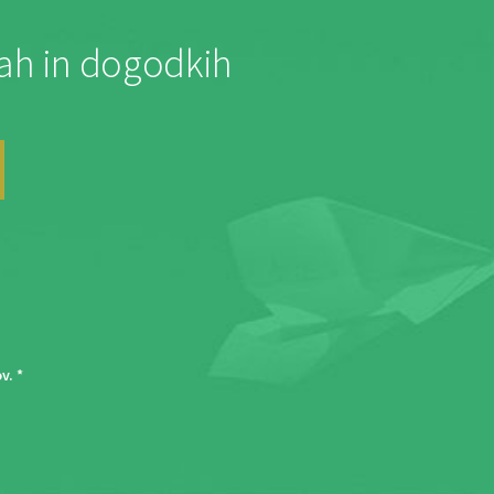
jah in dogodkih
ov
. *