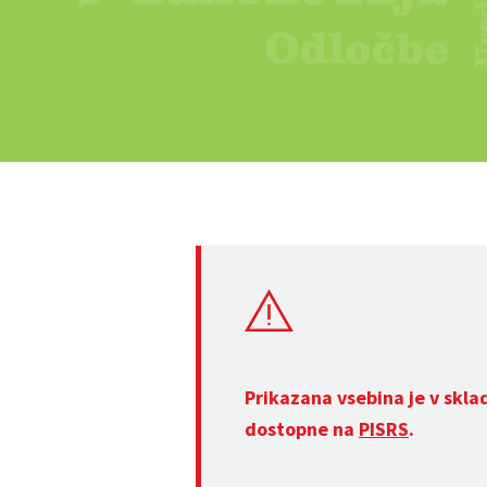
Prikazana vsebina je v skla
dostopne na
PISRS
.