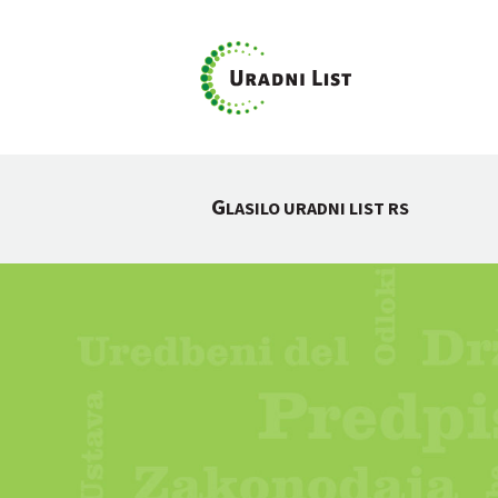
G
LASILO URADNI LIST RS