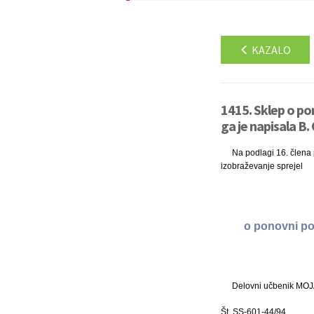
KAZALO
1415. Sklep o p
ga je napisala B.
Na podlagi 16. člena p
izobraževanje sprejel
o ponovni p
Delovni učbenik MOJ
Št. SS-601-44/94