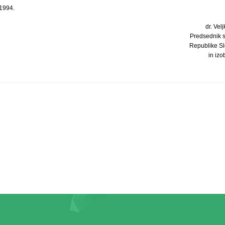
 1994.
dr. Velj
Predsednik 
Republike Sl
in iz