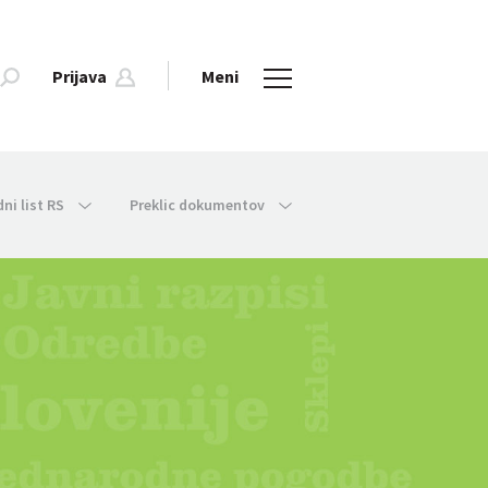
Prijava
Meni
dni list RS
Preklic dokumentov