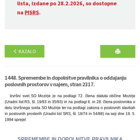
lista, izdane po 28.2.2026, so dostopne
na
PISRS
.
KAZALO
1448. Spremembe in dopolnitve pravilnika o oddajanju
poslovnih prostorov v najem, stran 2317.
Izvršni svet SO Mozirje je na podlagi 72. člena statuta občine Mozirje
(Uradni list RS, št. 19/93 in 35/93) in na podlagi 6. in 28. člena poslovnika o
delu Izvršnega sveta SO Mozirje ter na podlagi zakona o poslovnih stavbah
in poslovnih prostorih (Uradni list SRS, št. 18/74 in 54/88) na seji dne 19. 5.
1994 sprejel
SPREMEMBE IN DOPOLNITVE PRAVILNIKA