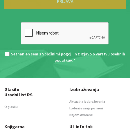
PRIJAVA
Seznanjen sem s
Splošnimi pogoji
in z
Izjavo o varstvu osebnih
podatkov
. *
Glasilo
Izobraževanja
Uradni list RS
Aktualna izobraževanja
O glasilu
Izobraževanja po meri
Najem dvorane
Knjigarna
UL info tok