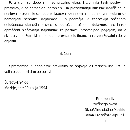
9. a člen se dopolni in se pravilno glasi: Najemniki tistih poslovnih
prostorov, ki so namenjeni ohranjanju in prezentiranju kulturne dediščine in
poslovni prostori, ki se dodelijo krajevni skupnosti ali drugi pravni osebi in so
namenjeni neprofitni dejavnosti – s področja, ki zagotavlja občanom
določenega območja pravice, s področja družbenih dejavnosti, so lahko
oproščeni plačevanja najemnine za poslovni prostor pod pogojem, da v
skladu z deležem, ki jim pripada, prevzamejo financiranje vzdrževalnih del v
objektu.
4. člen
Spremembe in dopolnitve pravilnika se objavijo v Uradnem listu RS in
veljajo petnajsti dan po objavi.
Št. 363-1/94-08
Mozirje, dne 19. maja 1994.
Predsednik
Izvršnega sveta
Skupščine občine Mozirje
Jakob Presečnik, dipl. inž.
l. r.