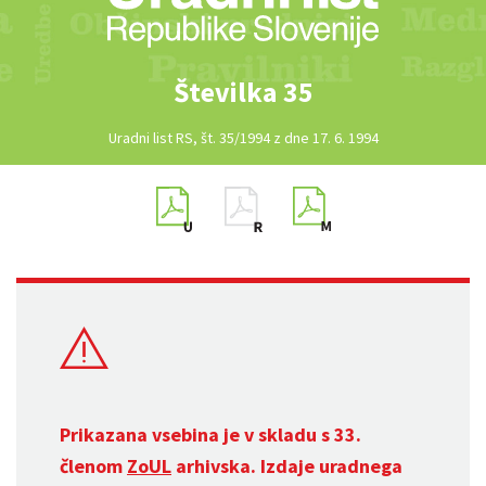
Številka 35
Uradni list RS, št. 35/1994 z dne 17. 6. 1994
Prikazana vsebina je v skladu s 33.
členom
ZoUL
arhivska. Izdaje uradnega