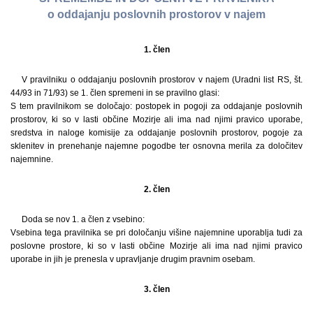
o oddajanju poslovnih prostorov v najem
1. člen
V pravilniku o oddajanju poslovnih prostorov v najem (Uradni list RS, št.
44/93 in 71/93) se 1. člen spremeni in se pravilno glasi:
S tem pravilnikom se določajo: postopek in pogoji za oddajanje poslovnih
prostorov, ki so v lasti občine Mozirje ali ima nad njimi pravico uporabe,
sredstva in naloge komisije za oddajanje poslovnih prostorov, pogoje za
sklenitev in prenehanje najemne pogodbe ter osnovna merila za določitev
najemnine.
2. člen
Doda se nov 1. a člen z vsebino:
Vsebina tega pravilnika se pri določanju višine najemnine uporablja tudi za
poslovne prostore, ki so v lasti občine Mozirje ali ima nad njimi pravico
uporabe in jih je prenesla v upravljanje drugim pravnim osebam.
3. člen