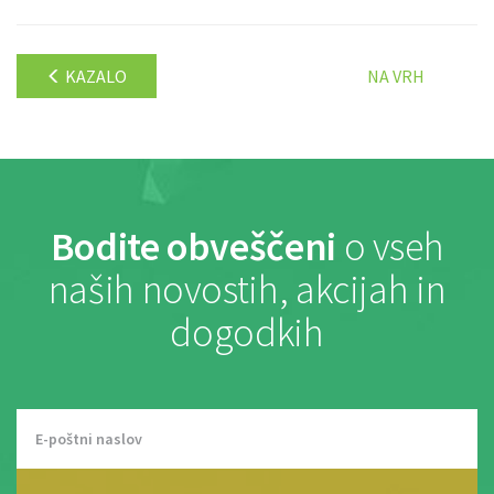
KAZALO
NA VRH
Bodite obveščeni
o vseh
naših novostih, akcijah in
dogodkih