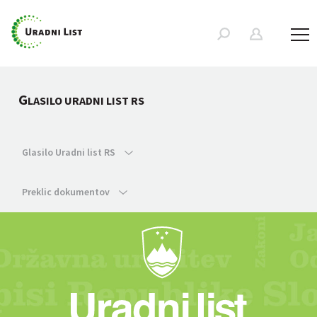
G
LASILO URADNI LIST RS
Glasilo Uradni list RS
Preklic dokumentov