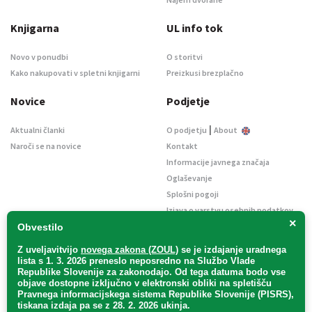
Knjigarna
UL info tok
Novo v ponudbi
O storitvi
Kako nakupovati v spletni knjigarni
Preizkusi brezplačno
Novice
Podjetje
|
Aktualni članki
O podjetju
About
Naroči se na novice
Kontakt
Informacije javnega značaja
Oglaševanje
Splošni pogoji
Izjava o varstvu osebnih podatkov
×
E-dražbe
Obvestilo
Z uveljavitvijo
novega zakona (ZOUL)
se je
izdajanje uradnega
lista s 1. 3. 2026 preneslo
neposredno
na Službo Vlade
Republike Slovenije za zakonodajo
. Od tega datuma bodo vse
objave dostopne izključno v elektronski obliki na spletišču
Pravnega informacijskega sistema Republike Slovenije (PISRS),
Uradni list d. o. o. – v likvidaciji / Vse pravice pridržane.
tiskana izdaja pa se z 28. 2. 2026 ukinja.