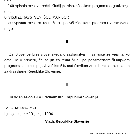
dela
– 140 vpisnih mest za redni, študij po visokošolskem programu organizacije
dela
6. VIŠJI ZDRAVSTVENI ŠOLI MARIBOR
– 80 vpisnih mest za redni študij po višješolskem programu zdravstvene
nege.
II
Za Slovence brez slovenskega državljanstva in za tujce se vpis lahko
omeji le v primeru, če se jih za redni študij po posameznem študijskem
programu ali smeri prijavi več kot 5% nad številom vpisnih mest, razpisanim
za državljane Republike Slovenije.
III
Ta sklep se objavi v Uradnem listu Republike Slovenije.
Št. 620-01/93-3/4-8
Ljubljana, dne 10. junija 1994.
Vlada Republike Slovenije