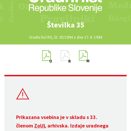
Številka 35
Uradni list RS, št. 35/1994 z dne 17. 6. 1994
Prikazana vsebina je v skladu s 33.
členom
ZoUL
arhivska. Izdaje uradnega