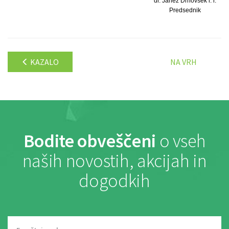
dr. Janez Drnovšek l. r.
Predsednik
KAZALO
NA VRH
Bodite obveščeni
o vseh
naših novostih, akcijah in
dogodkih