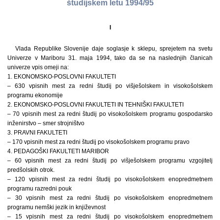
študijskem letu 1994/95
I
Vlada Republike Slovenije daje soglasje k sklepu, sprejetem na svetu
Univerze v Mariboru 31. maja 1994, tako da se na naslednjih članicah
univerze vpis omeji na:
1. EKONOMSKO-POSLOVNI FAKULTETI
– 630 vpisnih mest za redni študij po višješolskem in visokošolskem
programu ekonomije
2. EKONOMSKO-POSLOVNI FAKULTETI IN TEHNIŠKI FAKULTETI
– 70 vpisnih mest za redni študij po visokošolskem programu gospodarsko
inženirstvo – smer strojništvo
3. PRAVNI FAKULTETI
– 170 vpisnih mest za redni študij po visokošolskem programu pravo
4. PEDAGOŠKI FAKULTETI MARIBOR
– 60 vpisnih mest za redni študij po višješolskem programu vzgojitelj
predšolskih otrok.
– 120 vpisnih mest za redni študij po visokošolskem enopredmetnem
programu razredni pouk
– 30 vpisnih mest za redni študij po visokošolskem enopredmetnem
programu nemški jezik in književnost
– 15 vpisnih mest za redni študij po visokošolskem enopredmetnem