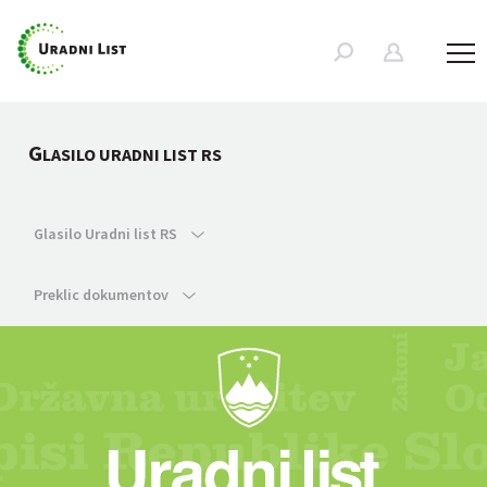
G
LASILO URADNI LIST RS
Glasilo Uradni list RS
Preklic dokumentov