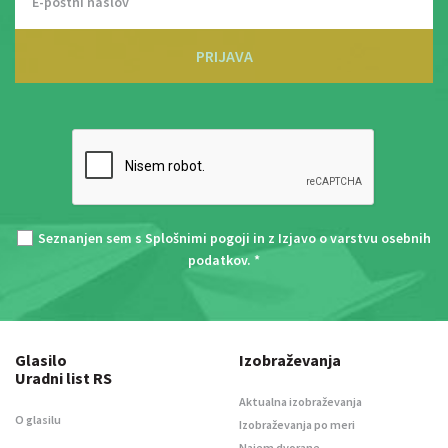
PRIJAVA
Seznanjen sem s
Splošnimi pogoji
in z
Izjavo o varstvu osebnih
podatkov
. *
Glasilo
Izobraževanja
Uradni list RS
Aktualna izobraževanja
O glasilu
Izobraževanja po meri
Najem dvorane