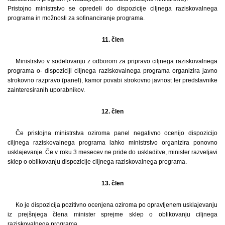
Pristojno ministrstvo se opredeli do dispozicije ciljnega raziskovalnega
programa in možnosti za sofinanciranje programa.
11. člen
Ministrstvo v sodelovanju z odborom za pripravo ciljnega raziskovalnega
programa o- dispoziciji ciljnega raziskovalnega programa organizira javno
strokovno razpravo (panel), kamor povabi strokovno javnost ter predstavnike
zainteresiranih uporabnikov.
12. člen
Če pristojna ministrstva oziroma panel negativno ocenijo dispozicijo
ciljnega raziskovalnega programa lahko ministrstvo organizira ponovno
usklajevanje. Če v roku 3 mesecev ne pride do uskladitve, minister razveljavi
sklep o oblikovanju dispozicije ciljnega raziskovalnega programa.
13. člen
Ko je dispozicija pozitivno ocenjena oziroma po opravljenem usklajevanju
iz prejšnjega člena minister sprejme sklep o oblikovanju ciljnega
raziskovalnega programa.