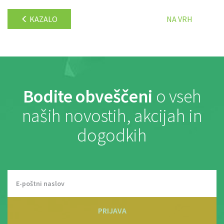
KAZALO
NA VRH
Bodite obveščeni
o vseh
naših novostih, akcijah in
dogodkih
PRIJAVA