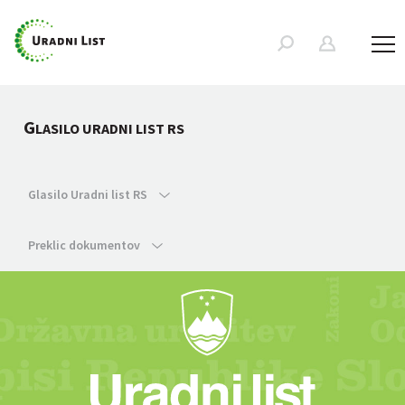
G
LASILO URADNI LIST RS
Glasilo Uradni list RS
Preklic dokumentov