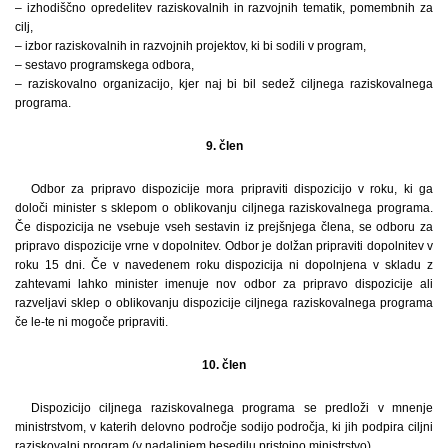
– izhodiščno opredelitev raziskovalnih in razvojnih tematik, pomembnih za
cilj,
– izbor raziskovalnih in razvojnih projektov, ki bi sodili v program,
– sestavo programskega odbora,
– raziskovalno organizacijo, kjer naj bi bil sedež ciljnega raziskovalnega
programa.
9. člen
Odbor za pripravo dispozicije mora pripraviti dispozicijo v roku, ki ga
določi minister s sklepom o oblikovanju ciljnega raziskovalnega programa.
Če dispozicija ne vsebuje vseh sestavin iz prejšnjega člena, se odboru za
pripravo dispozicije vrne v dopolnitev. Odbor je dolžan pripraviti dopolnitev v
roku 15 dni. Če v navedenem roku dispozicija ni dopolnjena v skladu z
zahtevami lahko minister imenuje nov odbor za pripravo dispozicije ali
razveljavi sklep o oblikovanju dispozicije ciljnega raziskovalnega programa
če le-te ni mogoče pripraviti.
10. člen
Dispozicijo ciljnega raziskovalnega programa se predloži v mnenje
ministrstvom, v katerih delovno področje sodijo področja, ki jih podpira ciljni
raziskovalni program (v nadaljnjem besedilu pristojno ministrstvo).