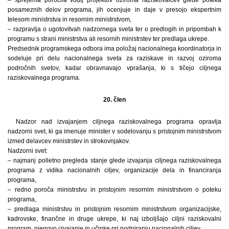
posameznih delov programa, jih ocenjuje in daje v presojo ekspertnim
telesom ministrstva in resornim ministrstvom,
– razpravlja o ugotovitvah nadzornega sveta ter o predlogih in pripombah k
programu s strani ministrstva ali resornih ministrstev ter predlaga ukrepe.
Predsednik programskega odbora ima položaj nacionalnega koordinatorja in
sodeluje pri delu nacionalnega sveta za raziskave in razvoj oziroma
področnih svetov, kadar obravnavajo vprašanja, ki s tičejo ciljnega
raziskovalnega programa.
20. člen
Nadzor nad izvajanjem ciljnega raziskovalnega programa opravlja
nadzorni svet, ki ga imenuje minister v sodelovanju s pristojnim ministrstvom
izmed delavcev ministrstev in strokovnjakov.
Nadzorni svet:
– najmanj polletno pregleda stanje glede izvajanja ciljnega raziskovalnega
programa z vidika nacionalnih ciljev, organizacije dela in financiranja
programa,
– redno poroča ministrstvu in pristojnim resornim ministrstvom o poteku
programa,
– predlaga ministrstvu in pristojnim resornim ministrstvom organizacijske,
kadrovske, finančne in druge ukrepe, ki naj izboljšajo ciljni raziskovalni
program, njegovo izvajanje in učinke pri podpiranju nacionalnih ciljev.