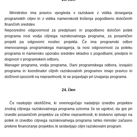
Ministrstvo ima pravico vpogleda v raziskave z vidika doseganja
programskih ciljev in z vidika namenskosti trošenja pogodbeno določenih
finančnih sredstev.
Neposredno odgovornost za predpisani in pogodbeno določen potek
programa nosi vodja ciljnega raziskovalnega programa, za posamičen
projekt pa odgovorni nosilec projekta. Če ima programski odbor
imenovanega programskega managerja, ta nosi odgovornost za poteku
programa in namensko uporabo sredstev skladno s pogodbami, predpisi in
dogovori v programskem odboru.
Manager programa, vodja programa, člani programskega odbora, izvajalci
programa in koordinator ciljnih raziskovalnih programov imajo pravico in
dolžnost opozoriti na nepravilnosti, ki se pojavljajo pri izvajanju programa.
24. člen
Če nastopijo okoliščine, ki onemogočajo nadaljnjo izvedbo projektov
znotraj ciljnega raziskovalnega programa oziroma če se ugotovi, da gre pri
izvedbi posamičnih projektov za očitne nepravilnosti, ki bistveno vplivajo na
potek in izvedbo ciljnega raziskovalnega programa lahko minister začasno
prekine financiranje projektov, ki sestavljajo ciljni raziskovalni program.