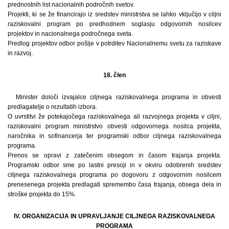
prednostnih list nacionalnih področnih svetov.
Projekti, ki se že financirajo iz sredstev ministrstva se lahko vključijo v ciljni
raziskovalni program po predhodnem soglasju odgovornih nosilcev
projektov in nacionalnega področnega sveta.
Predlog projektov odbor pošlje v potrditev Nacionalnemu svetu za raziskave
in razvoj.
18. člen
Minister določi izvajalce ciljnega raziskovalnega programa in obvesti
predlagatelje o rezultatih izbora.
O uvrstitvi že potekajočega raziskovalnega ali razvojnega projekta v ciljni,
raziskovalni program ministrstvo obvesti odgovornega nosilca projekta,
naročnika in sofinancerja ter programski odbor ciljnega raziskovalnega
programa.
Prenos se opravi z zatečenim obsegom in časom trajanja projekta.
Programski odbor sme po lastni presoji in v okviru odobrenih sredstev
ciljnega raziskovalnega programa po dogovoru z odgovornim nosilcem
prenesenega projekta predlagati spremembo časa trajanja, obsega dela in
stroške projekta do 15%.
IV. ORGANIZACIJA IN UPRAVLJANJE CILJNEGA RAZISKOVALNEGA
PROGRAMA