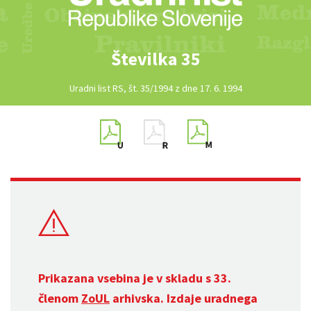
Številka 35
Uradni list RS, št. 35/1994 z dne 17. 6. 1994
Prikazana vsebina je v skladu s 33.
členom
ZoUL
arhivska. Izdaje uradnega