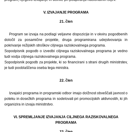
V. IZVAJANJE PROGRAMA
21. člen
Program se izvaja na podlagi veljavne dispozicije in v okviru pogodbenih
določil za posamične projekte, druga programirana udejstvovanja in
pokrivanje režijskih stroškov ciljnega raziskovalnega programa.
Sopodpisnik pogodb o izvedbi ciljnega raziskovalnega programa je vedno
tudi vodja ciljnega raziskovalnega programa.
Sopodpisnik pogodb za projekte, ki so financirani s strani drugih ministrstev,
je tudi pooblaščena oseba tega ministra.
22. člen
Izvajalci programa in programski odbor imajo dolžnost obveščati javnost o
poteku in dosežkih programa in sodelovati pri promocijskih aktivnostih, ki jih
organizira in izvaja ministrstvo.
VI. SPREMLJANJE IZVAJANJA CILJNEGA RAZISKOVALNEGA
PROGRAMA
23. člen