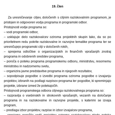
19. člen
Za uresničevanje ciljev, določenih s ciljnim raziskovalnim programom, je
pristojen in odgovoren vodja programa in programski odbor.
Pristojnosti vodje programa so:
– vodi programski odbor,
– usklajuje delo raziskovalcev oziroma projektnih skupin tako, da so po
prioritetnem redu pokrite raziskovalne in razvojne tematike programa ter se
uresničujejo programski cilji v določenih rokih,
– sprejema odločitve o organizacijskih in finančnih vprašanjih znotraj
programa in odobrenih sredstev programa,
– poroča o poteku programa programskemu odboru, ministrstvu, resornemu
ministrstvu in nadzornemu svetu,
– organizira javne predstavitve programa in njegovih rezultatov,
– sopodpisuje pogodbe o izvedbi programa oziroma pogodbe o izvajanju
projektov, izbranih na podlagi razpisov programa ter pogodbe, ki spreminjajo
projekte, izbrane izmed že potekajočih.
Pristojnosti programskega odbora ciljnega raziskovalnega programa so:
– razpravlja o vsebinskih in strokovnih vprašanjih, vezanih na določanje
programa in na raziskovalne in razvojne projekte, s katerimi se izvaja
program,
– predlaga izbor projektov, razpise in izbor izvajalcev programa,
– sprejema poročila vodij projektov oziroma raziskovalcev glede poteka