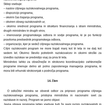
Sklep vsebuje:
– naslov ciljnega raziskovalnega programa,
– dispozicijo programa,
– okvirni čas trajanja programa,
– okviren obseg raziskovalnih ur,
– okvirno vrednost programa in strukturo financiranja s strani ministrstva,
drugih ministrstev in drugih virov,
– imenovanje programskega odbora in vodje programa, ki je po funkciji
praviloma predsednik programskega odbora,
– organizacijo, kjer je sedež ciljnega raziskovalnega programa.
Ciljni raziskovalni program ne more trajati manj kot tri leta in ne dalj kot
sedem let. Okvirno število potrebnih raziskovalcev in okvirni stroški za
izvedbo raziskav se predvidijo vsaj za prva tri leta.
Ministrstvo lahko za obsežnejše in strokovno koordinacijsko zahtevnejše
programe imenuje delno ali polno zaposlenega managerja programa, ki
mora biti vrhunski strokovnjak s področja programa.
14. člen
O odločitvi ministra se obvesti odbor za pripravo programa ciljnega
raziskovalnega programa, pristojna ministrstva in nacionalni svet za
raziskave in razvoj. Program se javno objavi.
Javna objava programa lahko vsebuje tudi že javni razpis raziskovalnih in