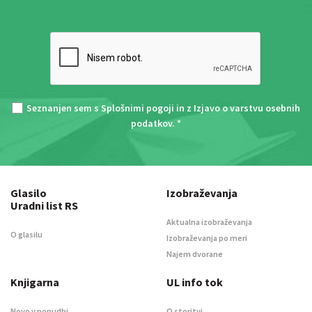
Seznanjen sem s
Splošnimi pogoji
in z
Izjavo o varstvu osebnih
podatkov
. *
Glasilo
Izobraževanja
Uradni list RS
Aktualna izobraževanja
O glasilu
Izobraževanja po meri
Najem dvorane
Knjigarna
UL info tok
Novo v ponudbi
O storitvi