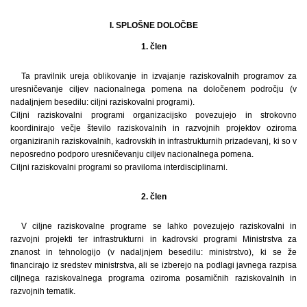
I. SPLOŠNE DOLOČBE
1. člen
Ta pravilnik ureja oblikovanje in izvajanje raziskovalnih programov za
uresničevanje ciljev nacionalnega pomena na določenem področju (v
nadaljnjem besedilu: ciljni raziskovalni programi).
Ciljni raziskovalni programi organizacijsko povezujejo in strokovno
koordinirajo večje število raziskovalnih in razvojnih projektov oziroma
organiziranih raziskovalnih, kadrovskih in infrastrukturnih prizadevanj, ki so v
neposredno podporo uresničevanju ciljev nacionalnega pomena.
Ciljni raziskovalni programi so praviloma interdisciplinarni.
2. člen
V ciljne raziskovalne programe se lahko povezujejo raziskovalni in
razvojni projekti ter infrastrukturni in kadrovski programi Ministrstva za
znanost in tehnologijo (v nadaljnjem besedilu: ministrstvo), ki se že
financirajo iz sredstev ministrstva, ali se izberejo na podlagi javnega razpisa
ciljnega raziskovalnega programa oziroma posamičnih raziskovalnih in
razvojnih tematik.