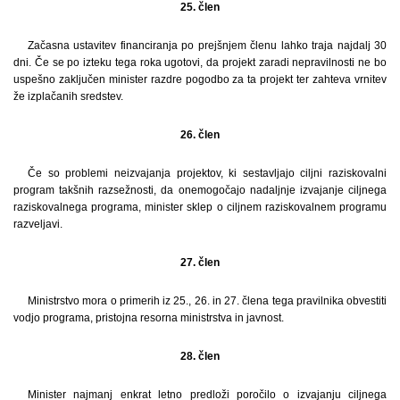
25. člen
Začasna ustavitev financiranja po prejšnjem členu lahko traja najdalj 30
dni. Če se po izteku tega roka ugotovi, da projekt zaradi nepravilnosti ne bo
uspešno zaključen minister razdre pogodbo za ta projekt ter zahteva vrnitev
že izplačanih sredstev.
26. člen
Če so problemi neizvajanja projektov, ki sestavljajo ciljni raziskovalni
program takšnih razsežnosti, da onemogočajo nadaljnje izvajanje ciljnega
raziskovalnega programa, minister sklep o ciljnem raziskovalnem programu
razveljavi.
27. člen
Ministrstvo mora o primerih iz 25., 26. in 27. člena tega pravilnika obvestiti
vodjo programa, pristojna resorna ministrstva in javnost.
28. člen
Minister najmanj enkrat letno predloži poročilo o izvajanju ciljnega