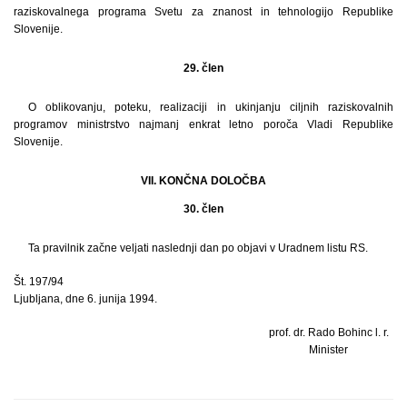
raziskovalnega programa Svetu za znanost in tehnologijo Republike
Slovenije.
29. člen
O oblikovanju, poteku, realizaciji in ukinjanju ciljnih raziskovalnih
programov ministrstvo najmanj enkrat letno poroča Vladi Republike
Slovenije.
VII. KONČNA DOLOČBA
30. člen
Ta pravilnik začne veljati naslednji dan po objavi v Uradnem listu RS.
Št. 197/94
Ljubljana, dne 6. junija 1994.
prof. dr. Rado Bohinc l. r.
Minister