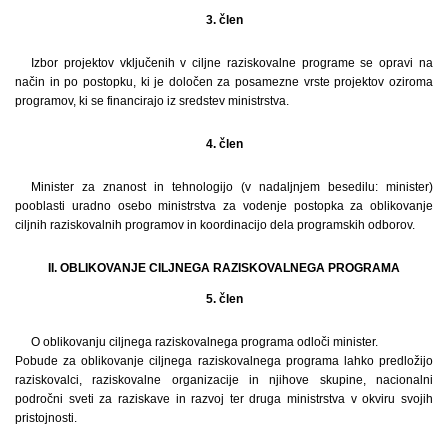
3. člen
Izbor projektov vključenih v ciljne raziskovalne programe se opravi na
način in po postopku, ki je določen za posamezne vrste projektov oziroma
programov, ki se financirajo iz sredstev ministrstva.
4. člen
Minister za znanost in tehnologijo (v nadaljnjem besedilu: minister)
pooblasti uradno osebo ministrstva za vodenje postopka za oblikovanje
ciljnih raziskovalnih programov in koordinacijo dela programskih odborov.
II. OBLIKOVANJE CILJNEGA RAZISKOVALNEGA PROGRAMA
5. člen
O oblikovanju ciljnega raziskovalnega programa odloči minister.
Pobude za oblikovanje ciljnega raziskovalnega programa lahko predložijo
raziskovalci, raziskovalne organizacije in njihove skupine, nacionalni
področni sveti za raziskave in razvoj ter druga ministrstva v okviru svojih
pristojnosti.