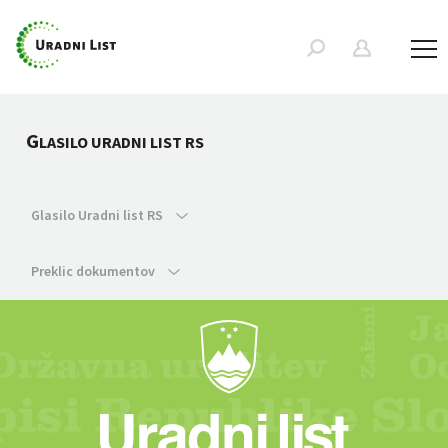
G
LASILO URADNI LIST RS
Glasilo Uradni list RS
Preklic dokumentov