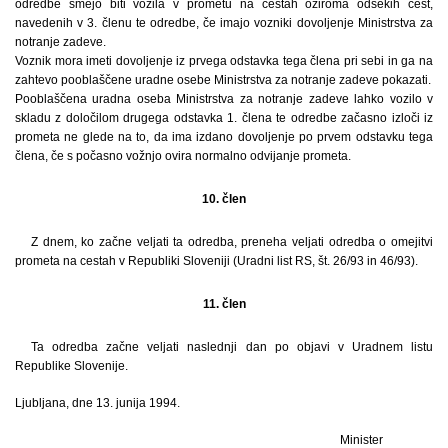
odredbe smejo biti vozila v prometu na cestah oziroma odsekih cest,
navedenih v 3. členu te odredbe, če imajo vozniki dovoljenje Ministrstva za
notranje zadeve.
Voznik mora imeti dovoljenje iz prvega odstavka tega člena pri sebi in ga na
zahtevo pooblaščene uradne osebe Ministrstva za notranje zadeve pokazati.
Pooblaščena uradna oseba Ministrstva za notranje zadeve lahko vozilo v
skladu z določilom drugega odstavka 1. člena te odredbe začasno izloči iz
prometa ne glede na to, da ima izdano dovoljenje po prvem odstavku tega
člena, če s počasno vožnjo ovira normalno odvijanje prometa.
10. člen
Z dnem, ko začne veljati ta odredba, preneha veljati odredba o omejitvi
prometa na cestah v Republiki Sloveniji (Uradni list RS, št. 26/93 in 46/93).
11. člen
Ta odredba začne veljati naslednji dan po objavi v Uradnem listu
Republike Slovenije.
Ljubljana, dne 13. junija 1994.
Minister