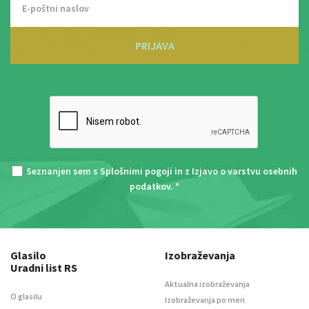
PRIJAVA
Seznanjen sem s
Splošnimi pogoji
in z
Izjavo o varstvu osebnih
podatkov
. *
Glasilo
Izobraževanja
Uradni list RS
Aktualna izobraževanja
O glasilu
Izobraževanja po meri