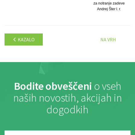
za notranje zadeve
Andrej Šter l. r.
KAZALO
NA VRH
Bodite obveščeni
o vseh
naših novostih, akcijah in
dogodkih