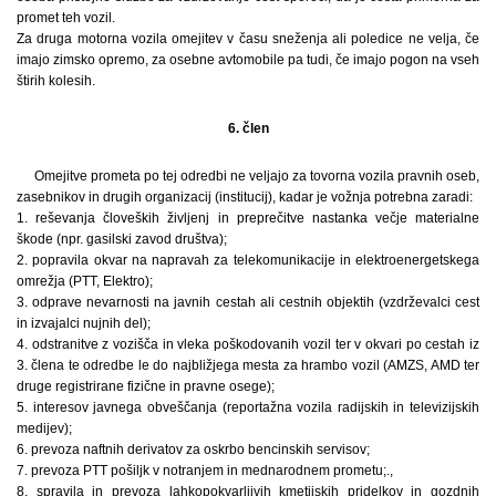
promet teh vozil.
Za druga motorna vozila omejitev v času sneženja ali poledice ne velja, če
imajo zimsko opremo, za osebne avtomobile pa tudi, če imajo pogon na vseh
štirih kolesih.
6. člen
Omejitve prometa po tej odredbi ne veljajo za tovorna vozila pravnih oseb,
zasebnikov in drugih organizacij (institucij), kadar je vožnja potrebna zaradi:
1. reševanja človeških življenj in preprečitve nastanka večje materialne
škode (npr. gasilski zavod društva);
2. popravila okvar na napravah za telekomunikacije in elektroenergetskega
omrežja (PTT, Elektro);
3. odprave nevarnosti na javnih cestah ali cestnih objektih (vzdrževalci cest
in izvajalci nujnih del);
4. odstranitve z vozišča in vleka poškodovanih vozil ter v okvari po cestah iz
3. člena te odredbe le do najbližjega mesta za hrambo vozil (AMZS, AMD ter
druge registrirane fizične in pravne osege);
5. interesov javnega obveščanja (reportažna vozila radijskih in televizijskih
medijev);
6. prevoza naftnih derivatov za oskrbo bencinskih servisov;
7. prevoza PTT pošiljk v notranjem in mednarodnem prometu;.,
8. spravila in prevoza lahkopokvarljivih kmetijskih pridelkov in gozdnih