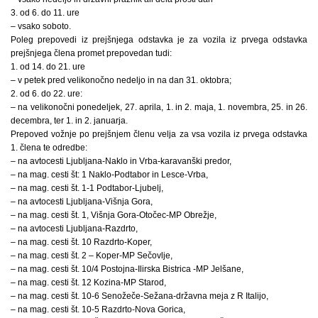
3. od 6. do 11. ure
– vsako soboto.
Poleg prepovedi iz prejšnjega odstavka je za vozila iz prvega odstavka
prejšnjega člena promet prepovedan tudi:
1. od 14. do 21. ure
– v petek pred velikonočno nedeljo in na dan 31. oktobra;
2. od 6. do 22. ure:
– na velikonočni ponedeljek, 27. aprila, 1. in 2. maja, 1. novembra, 25. in 26.
decembra, ter 1. in 2. januarja.
Prepoved vožnje po prejšnjem členu velja za vsa vozila iz prvega odstavka
1. člena te odredbe:
– na avtocesti Ljubljana-Naklo in Vrba-karavanški predor,
– na mag. cesti št: 1 Naklo-Podtabor in Lesce-Vrba,
– na mag. cesti št. 1-1 Podtabor-Ljubelj,
– na avtocesti Ljubljana-Višnja Gora,
– na mag. cesti št. 1, Višnja Gora-Otočec-MP Obrežje,
– na avtocesti Ljubljana-Razdrto,
– na mag. cesti št. 10 Razdrto-Koper,
– na mag. cesti št. 2 – Koper-MP Sečovlje,
– na mag. cesti št. 10/4 Postojna-Ilirska Bistrica -MP Jelšane,
– na mag. cesti št. 12 Kozina-MP Starod,
– na mag. cesti št. 10-6 Senožeče-Sežana-državna meja z R Italijo,
– na mag. cesti št. 10-5 Razdrto-Nova Gorica,