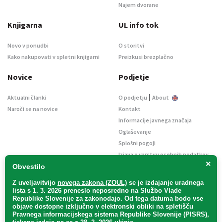
Najem dvorane
Knjigarna
UL info tok
Novo v ponudbi
O storitvi
Kako nakupovati v spletni knjigarni
Preizkusi brezplačno
Novice
Podjetje
|
Aktualni članki
O podjetju
About
Naroči se na novice
Kontakt
Informacije javnega značaja
Oglaševanje
Splošni pogoji
Izjava o varstvu osebnih podatkov
×
E-dražbe
Obvestilo
Z uveljavitvijo
novega zakona (ZOUL)
se je
izdajanje uradnega
lista s 1. 3. 2026 preneslo
neposredno
na Službo Vlade
Republike Slovenije za zakonodajo
. Od tega datuma bodo vse
objave dostopne izključno v elektronski obliki na spletišču
Pravnega informacijskega sistema Republike Slovenije (PISRS),
Uradni list d. o. o. – v likvidaciji / Vse pravice pridržane.