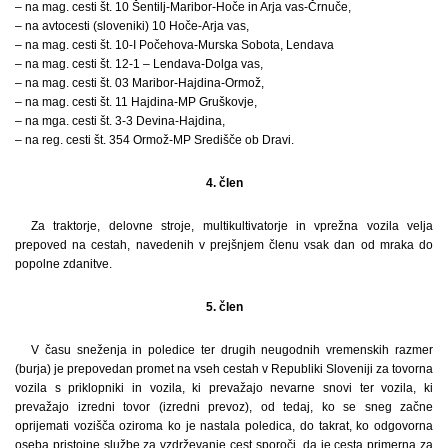
– na mag. cesti št. 10 Šentilj-Maribor-Hoče in Arja vas-Črnuče,
– na avtocesti (sloveniki) 10 Hoče-Arja vas,
– na mag. cesti št. 10-I Počehova-Murska Sobota, Lendava
– na mag. cesti št. 12-1 – Lendava-Dolga vas,
– na mag. cesti št. 03 Maribor-Hajdina-Ormož,
– na mag. cesti št. 11 Hajdina-MP Gruškovje,
– na mga. cesti št. 3-3 Devina-Hajdina,
– na reg. cesti št. 354 Ormož-MP Središče ob Dravi.
4. člen
Za traktorje, delovne stroje, multikultivatorje in vprežna vozila velja
prepoved na cestah, navedenih v prejšnjem členu vsak dan od mraka do
popolne zdanitve.
5. člen
V času sneženja in poledice ter drugih neugodnih vremenskih razmer
(burja) je prepovedan promet na vseh cestah v Republiki Sloveniji za tovorna
vozila s priklopniki in vozila, ki prevažajo nevarne snovi ter vozila, ki
prevažajo izredni tovor (izredni prevoz), od tedaj, ko se sneg začne
oprijemati vozišča oziroma ko je nastala poledica, do takrat, ko odgovorna
oseba pristojne službe za vzdrževanje cest sporoči, da je cesta primerna za