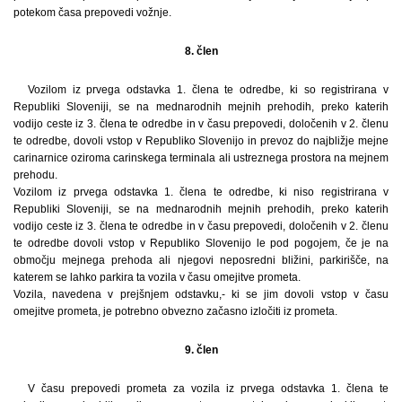
potekom časa prepovedi vožnje.
8. člen
Vozilom iz prvega odstavka 1. člena te odredbe, ki so registrirana v
Republiki Sloveniji, se na mednarodnih mejnih prehodih, preko katerih
vodijo ceste iz 3. člena te odredbe in v času prepovedi, določenih v 2. členu
te odredbe, dovoli vstop v Republiko Slovenijo in prevoz do najbližje mejne
carinarnice oziroma carinskega terminala ali ustreznega prostora na mejnem
prehodu.
Vozilom iz prvega odstavka 1. člena te odredbe, ki niso registrirana v
Republiki Sloveniji, se na mednarodnih mejnih prehodih, preko katerih
vodijo ceste iz 3. člena te odredbe in v času prepovedi, določenih v 2. členu
te odredbe dovoli vstop v Republiko Slovenijo le pod pogojem, če je na
območju mejnega prehoda ali njegovi neposredni bližini, parkirišče, na
katerem se lahko parkira ta vozila v času omejitve prometa.
Vozila, navedena v prejšnjem odstavku,- ki se jim dovoli vstop v času
omejitve prometa, je potrebno obvezno začasno izločiti iz prometa.
9. člen
V času prepovedi prometa za vozila iz prvega odstavka 1. člena te