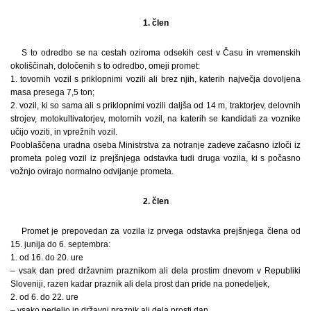
1. člen
S to odredbo se na cestah oziroma odsekih cest v Času in vremenskih
okoliščinah, določenih s to odredbo, omeji promet:
1. tovornih vozil s priklopnimi vozili ali brez njih, katerih največja dovoljena
masa presega 7,5 ton;
2. vozil, ki so sama ali s priklopnimi vozili daljša od 14 m, traktorjev, delovnih
strojev, motokultivatorjev, motornih vozil, na katerih se kandidati za voznike
učijo voziti, in vprežnih vozil.
Pooblaščena uradna oseba Ministrstva za notranje zadeve začasno izloči iz
prometa poleg vozil iz prejšnjega odstavka tudi druga vozila, ki s počasno
vožnjo ovirajo normalno odvijanje prometa.
2. člen
Promet je prepovedan za vozila iz prvega odstavka prejšnjega člena od
15. junija do 6. septembra:
1. od 16. do 20. ure
– vsak dan pred državnim praznikom ali dela prostim dnevom v Republiki
Sloveniji, razen kadar praznik ali dela prost dan pride na ponedeljek,
2. od 6. do 22. ure
– vsako nedeljo in državni praznik ali dela prosti dan