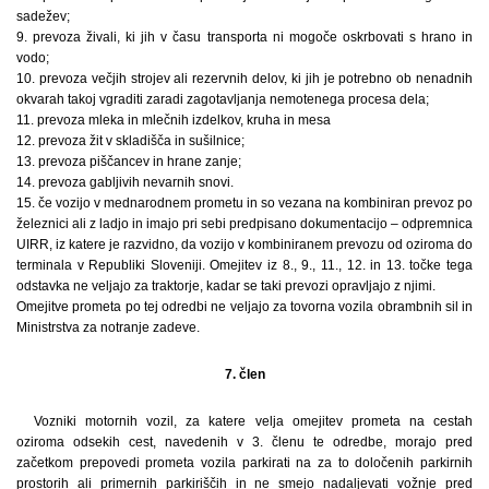
sadežev;
9. prevoza živali, ki jih v času transporta ni mogoče oskrbovati s hrano in
vodo;
10. prevoza večjih strojev ali rezervnih delov, ki jih je potrebno ob nenadnih
okvarah takoj vgraditi zaradi zagotavljanja nemotenega procesa dela;
11. prevoza mleka in mlečnih izdelkov, kruha in mesa
12. prevoza žit v skladišča in sušilnice;
13. prevoza piščancev in hrane zanje;
14. prevoza gabljivih nevarnih snovi.
15. če vozijo v mednarodnem prometu in so vezana na kombiniran prevoz po
železnici ali z ladjo in imajo pri sebi predpisano dokumentacijo – odpremnica
UIRR, iz katere je razvidno, da vozijo v kombiniranem prevozu od oziroma do
terminala v Republiki Sloveniji. Omejitev iz 8., 9., 11., 12. in 13. točke tega
odstavka ne veljajo za traktorje, kadar se taki prevozi opravljajo z njimi.
Omejitve prometa po tej odredbi ne veljajo za tovorna vozila obrambnih sil in
Ministrstva za notranje zadeve.
7. člen
Vozniki motornih vozil, za katere velja omejitev prometa na cestah
oziroma odsekih cest, navedenih v 3. členu te odredbe, morajo pred
začetkom prepovedi prometa vozila parkirati na za to določenih parkirnih
prostorih ali primernih parkiriščih in ne smejo nadaljevati vožnje pred