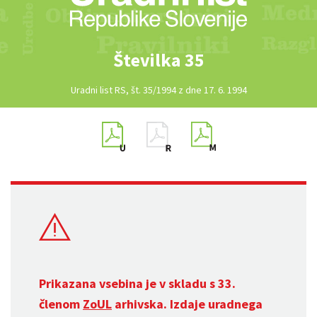
Številka 35
Uradni list RS, št. 35/1994 z dne 17. 6. 1994
Prikazana vsebina je v skladu s 33.
členom
ZoUL
arhivska. Izdaje uradnega