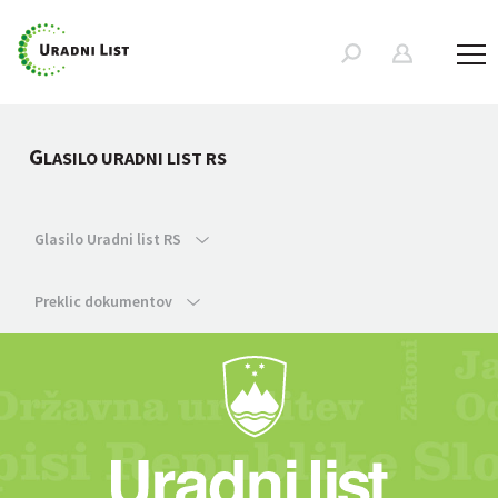
G
LASILO URADNI LIST RS
Glasilo Uradni list RS
Preklic dokumentov