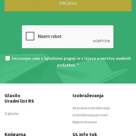
PRIJAVA
Seznanjen sem s
Splošnimi pogoji
in z
Izjavo o varstvu osebnih
podatkov
. *
Glasilo
Izobraževanja
Uradni list RS
Aktualna izobraževanja
O glasilu
Izobraževanja po meri
Najem dvorane
Knjigarna
UL info tok