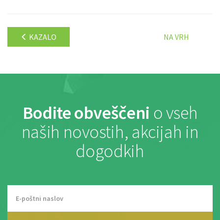
KAZALO
NA VRH
Bodite obveščeni
o vseh
naših novostih, akcijah in
dogodkih