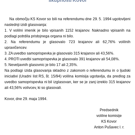
skupnosti Kovor
Na območju KS Kovor so bili na referendumu dne 29. 5. 1994 ugotovljeni
naslednji izidi glasovanja:
1. V volilni imenik je bilo vpisanih 1152 krajanov. Naknadno vpisanih na
podlagi potrdila pristojnega organa ni bilo.
2. Na referendumu je glasovalo 723 krajanov ali 62,76% volilnih
upravičencev.
3. ZA uvedbo samoprispevka je glasovalo 315 krajanov ali 43,56%.
4. PROTI uvedbi samoprispevka je glasovalo 391 krajanov ali 54,08%.
5. Neveljavnih glasovnic je bilo 17 ali 2,35%.
Na podlagi izida glasovanja skladno z zakonom o referendumu in o ljudski
iniciativi (Uradni list RS, št. 15/94) volilna komisija ugotavlja, da predlog za
uvedbo samoprispevka ni bil izglasovan, ker se je zanj izreklo 315 krajanov
ali 43,56% volivcev, ki so glasovali.
Kovor, dne 29. maja 1994.
Predsednik
volilne komisije
KS Kovor
Anton Pušavec l. r.