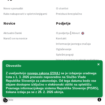
Novo v ponudbi
O storitvi
Kako nakupovati v spletni knjigarni
Preizkusi brezplačno
Novice
Podjetje
|
Aktualni članki
O podjetju
About
Naroči se na novice
Kontakt
Informacije javnega značaja
Oglaševanje
Splošni pogoji
Izjava o varstvu osebnih podatkov
×
E-dražbe
Obvestilo
Z uveljavitvijo
novega zakona (ZOUL)
se je
izdajanje uradnega
lista s 1. 3. 2026 preneslo
neposredno
na Službo Vlade
Republike Slovenije za zakonodajo
. Od tega datuma bodo vse
objave dostopne izključno v elektronski obliki na spletišču
Pravnega informacijskega sistema Republike Slovenije (PISRS),
Uradni list d. o. o. – v likvidaciji / Vse pravice pridržane.
tiskana izdaja pa se z 28. 2. 2026 ukinja.
Pravna obvestila
/
Piškotki
/ Avtorji:
TriTim spletna agencija
v sodelovanju z
2Mobile