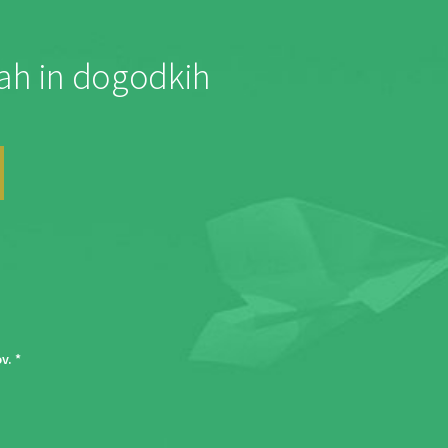
jah in dogodkih
ov
. *