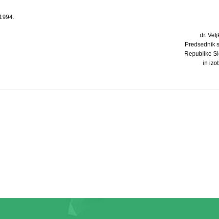
 1994.
dr. Velj
Predsednik 
Republike Sl
in iz