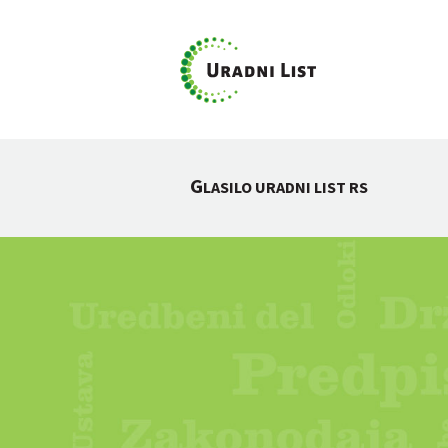
G
LASILO URADNI LIST RS