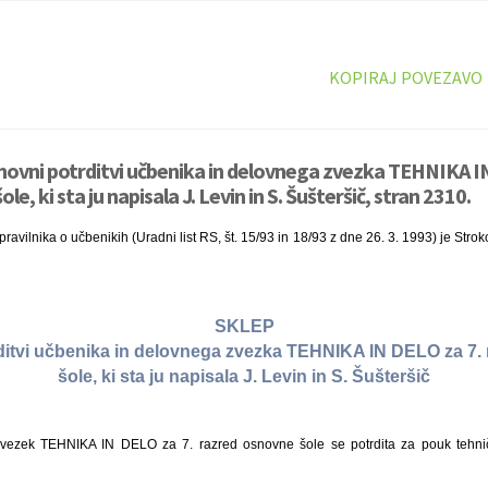
KOPIRAJ POVEZAVO
novni potrditvi učbenika in delovnega zvezka TEHNIKA I
e, ki sta ju napisala J. Levin in S. Šušteršič, stran 2310.
ravilnika o učbenikih (Uradni list RS, št. 15/93 in 18/93 z dne 26. 3. 1993) je Stro
SKLEP
ditvi učbenika in delovnega zvezka TEHNIKA IN DELO za 7.
šole, ki sta ju napisala J. Levin in S. Šušteršič
zvezek TEHNIKA IN DELO za 7. razred osnovne šole se potrdita za pouk tehni