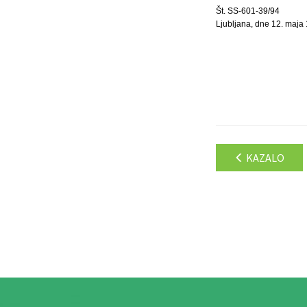
Št. SS-601-39/94
Ljubljana, dne 12. maja
KAZALO