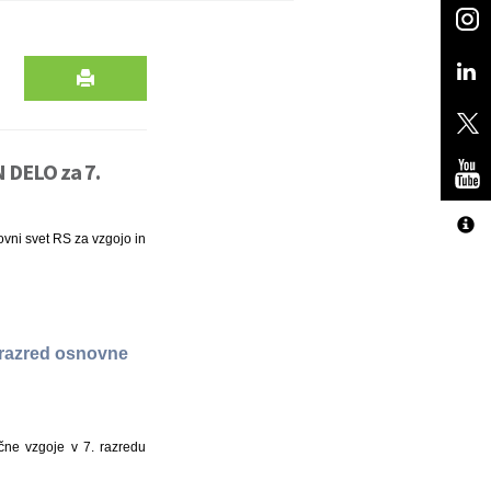
N DELO za 7.
kovni svet RS za vzgojo in
 razred osnovne
čne vzgoje v 7. razredu