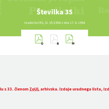
Številka 35
Uradni list RS, št. 35/1994 z dne 17. 6. 1994
du s 33. členom
ZoUL
arhivska. Izdaje uradnega lista, iz