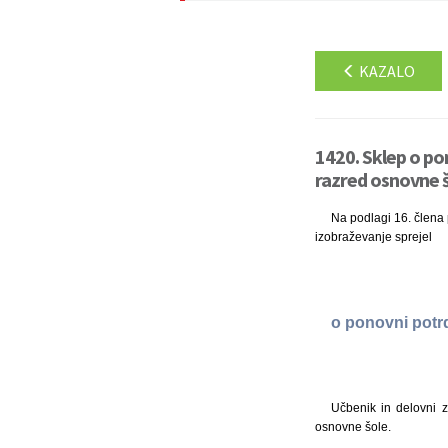
KAZALO
1420. Sklep o po
razred osnovne šol
Na podlagi 16. člena p
izobraževanje sprejel
o ponovni potr
Učbenik in delovni 
osnovne šole.