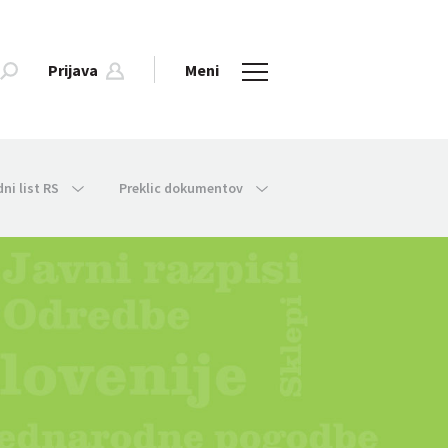
Prijava
Meni
dni list RS
Preklic dokumentov