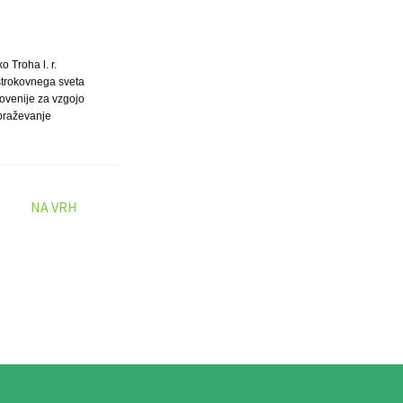
ko Troha l. r.
strokovnega sveta
ovenije za vzgojo
obraževanje
NA VRH