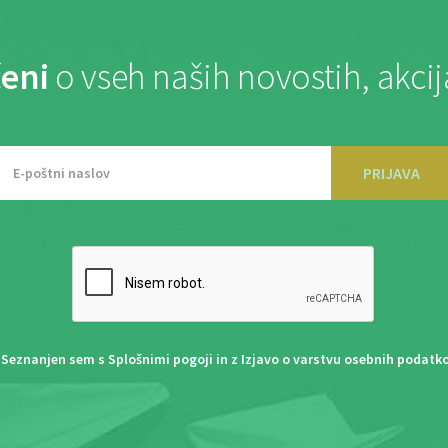
eni
o vseh naših novostih, akci
PRIJAVA
Seznanjen sem s
Splošnimi pogoji
in z
Izjavo o varstvu osebnih podatk