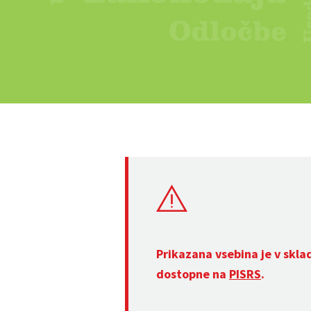
Prikazana vsebina je v skla
dostopne na
PISRS
.