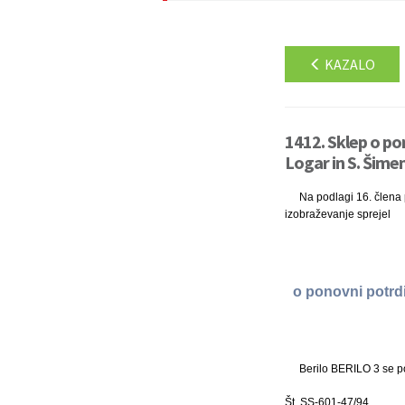
KAZALO
1412. Sklep o pono
Logar in S. Šimen
Na podlagi 16. člena p
izobraževanje sprejel
o ponovni potrdit
Berilo BERILO 3 se pot
Št. SS-601-47/94