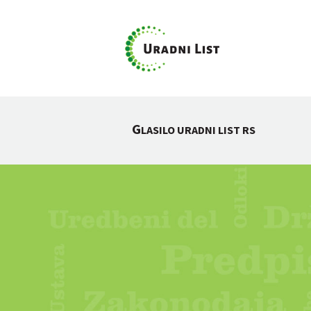
G
LASILO URADNI LIST RS