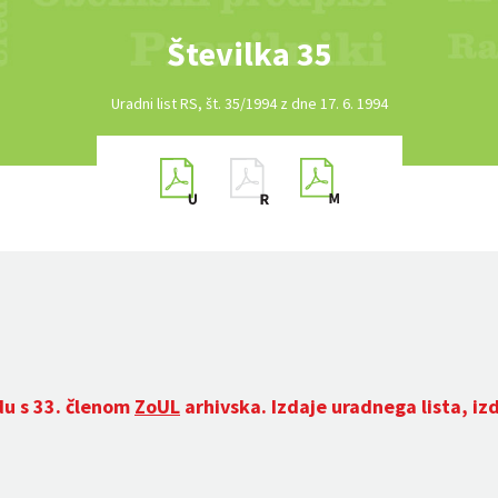
Številka 35
Uradni list RS, št. 35/1994 z dne 17. 6. 1994
du s 33. členom
ZoUL
arhivska. Izdaje uradnega lista, iz