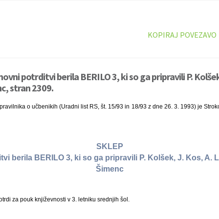
KOPIRAJ POVEZAVO
vni potrditvi berila BERILO 3, ki so ga pripravili P. Kolšek,
c, stran 2309.
ravilnika o učbenikih (Uradni list RS, št. 15/93 in 18/93 z dne 26. 3. 1993) je Stro
SKLEP
vi berila BERILO 3, ki so ga pripravili P. Kolšek, J. Kos, A. L
Šimenc
rdi za pouk književnosti v 3. letniku srednjih šol.