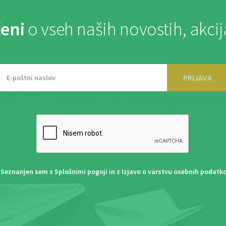
eni
o vseh naših novostih, akci
PRIJAVA
Seznanjen sem s
Splošnimi pogoji
in z
Izjavo o varstvu osebnih podatk