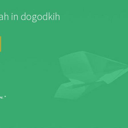
jah in dogodkih
ov
. *