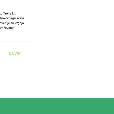
ko Troha l. r.
strokovnega sveta
ovenije za vzgojo
obraževanje
NA VRH