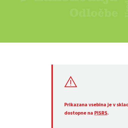
Prikazana vsebina je v skla
dostopne na
PISRS
.