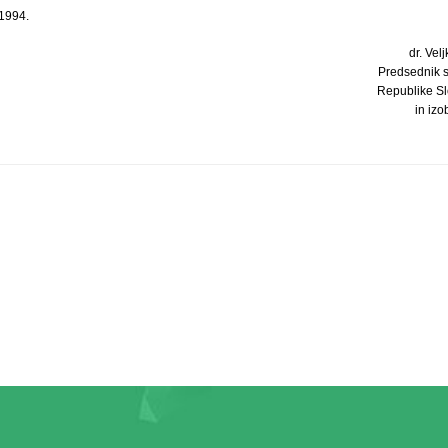
 1994.
dr. Velj
Predsednik 
Republike Sl
in iz