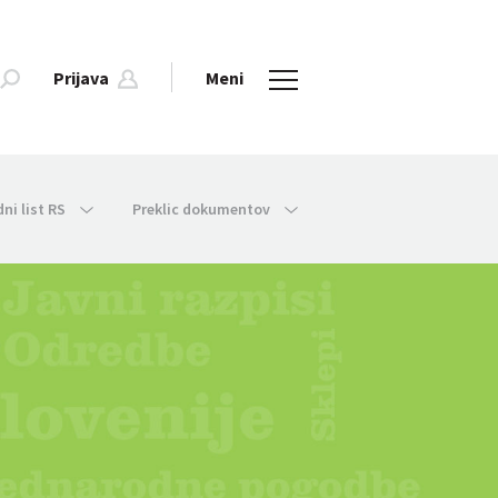
Prijava
Meni
dni list RS
Preklic dokumentov