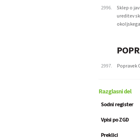
2996.
Sklep o jav
ureditev sk
okoljskega
POPR
2997.
Popravek O
Razglasni del
Sodni register
Vpisi po ZGD
Preklici