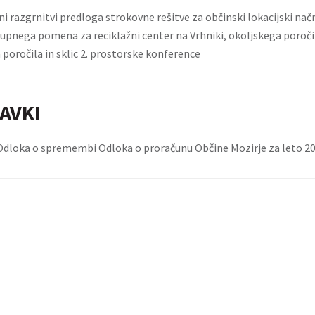
ni razgrnitvi predloga strokovne rešitve za občinski lokacijski nač
upnega pomena za reciklažni center na Vrhniki, okoljskega poročila
 poročila in sklic 2. prostorske konference
AVKI
dloka o spremembi Odloka o proračunu Občine Mozirje za leto 2