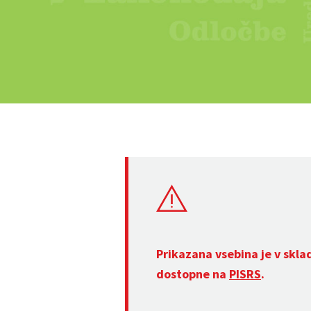
Prikazana vsebina je v skla
dostopne na
PISRS
.