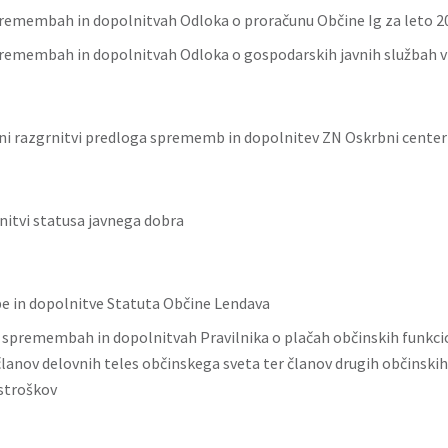
remembah in dopolnitvah Odloka o proračunu Občine Ig za leto 2
remembah in dopolnitvah Odloka o gospodarskih javnih službah v 
vni razgrnitvi predloga sprememb in dopolnitev ZN Oskrbni center
initvi statusa javnega dobra
 in dopolnitve Statuta Občine Lendava
o spremembah in dopolnitvah Pravilnika o plačah občinskih funkcio
lanov delovnih teles občinskega sveta ter članov drugih občinskih
 stroškov