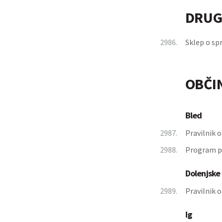
DRUG
2986.
Sklep o sp
OBČI
Bled
2987.
Pravilnik 
2988.
Program pri
Dolenjske 
2989.
Pravilnik 
Ig