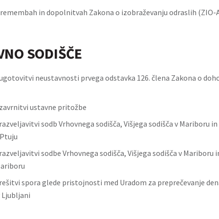
remembah in dopolnitvah Zakona o izobraževanju odraslih (ZIO-
VNO SODIŠČE
ugotovitvi neustavnosti prvega odstavka 126. člena Zakona o doh
zavrnitvi ustavne pritožbe
razveljavitvi sodb Vrhovnega sodišča, Višjega sodišča v Mariboru i
 Ptuju
razveljavitvi sodbe Vrhovnega sodišča, Višjega sodišča v Mariboru 
Mariboru
rešitvi spora glede pristojnosti med Uradom za preprečevanje den
 Ljubljani