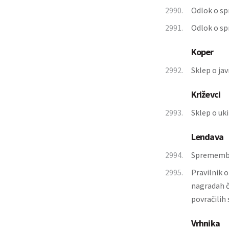
2990.
Odlok o sp
2991.
Odlok o sp
Koper
2992.
Sklep o ja
Križevci
2993.
Sklep o uk
Lendava
2994.
Spremembe
2995.
Pravilnik 
nagradah č
povračilih
Vrhnika