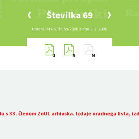
Številka 69
Uradni list RS, št. 69/2006 z dne 3. 7. 2006
du s 33. členom
ZoUL
arhivska. Izdaje uradnega lista, iz