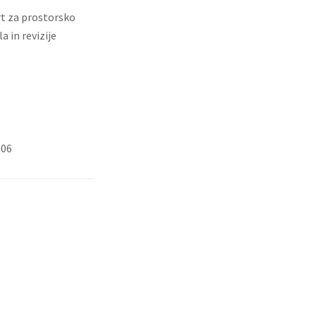
rt za prostorsko
 in revizije
006