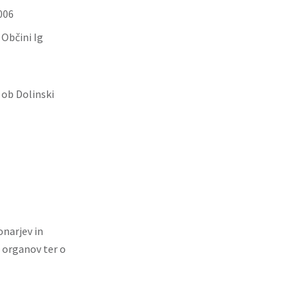
006
Občini Ig
 ob Dolinski
narjev in
 organov ter o