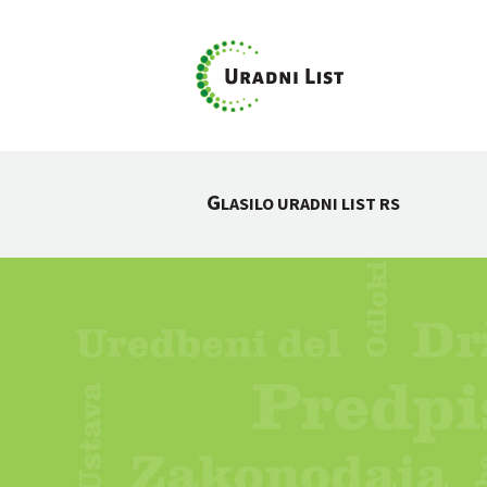
G
LASILO URADNI LIST RS