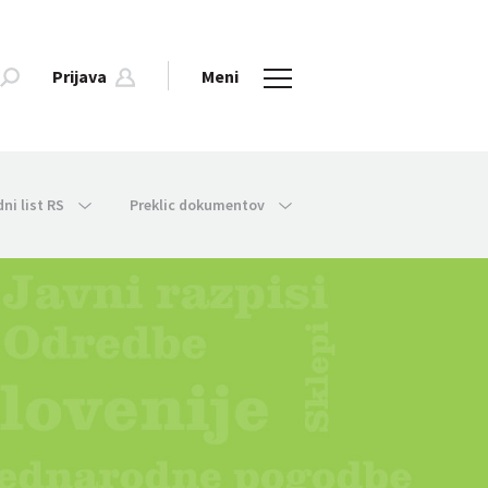
Prijava
Meni
dni list RS
Preklic dokumentov