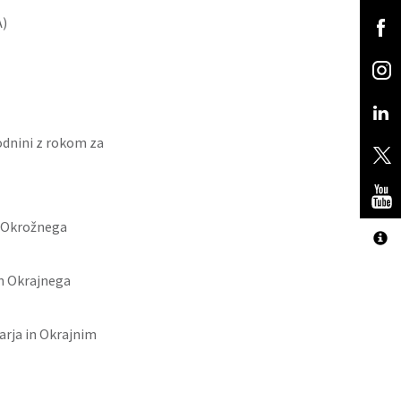
A)
odnini z rokom za
n Okrožnega
in Okrajnega
arja in Okrajnim