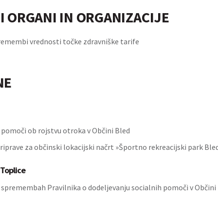
I ORGANI IN ORGANIZACIJE
remembi vrednosti točke zdravniške tarife
NE
o pomoči ob rojstvu otroka v Občini Bled
prave za občinski lokacijski načrt »Športno rekreacijski park Bled
Toplice
o spremembah Pravilnika o dodeljevanju socialnih pomoči v Občini