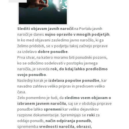
Slediti
objavam javnih naročil
na Portalu javnih
naročil je danes
nujno opravilo v mnogih podjetjih
.
In ko med objavami zasledimo javno naročilo, ki ga
želimo pridobiti, se v podjetju takoj začnejo priprave
za izdelavo
dobre ponudbe
.
Prva stvar, na katero moramo biti ponudniki pozorni,
ko se odločimo sodelovati v postopku javnega
naročila, je seveda
rok, do kdaj lahko predložimo
svojo ponudbo
.
Naslednji korak je
izdelava popolne ponudbe
, kar
navadno zahteva veliko priprav in predvsem veliko
časa.
Zelo pomembno je tudi, da
sledimo vsem objavam o
izbranem javnem naročilu
, saj se v obdobju priprave
ponudbe lahko
spremeni
kar veliko dejavnikov
razpisne dokumentacije. Spreminjajo se
roki
za
oddajo ponudb,
način odpiranja ponudb
,
sprememba
vrednosti naročila
,
obrazci
,