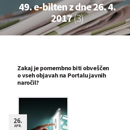
49. e-bilten z dne 26. 4.
2017
(3)
Zakaj je pomembno biti obveščen
o vseh objavah na Portalu javnih
naročil?
26.
APR.