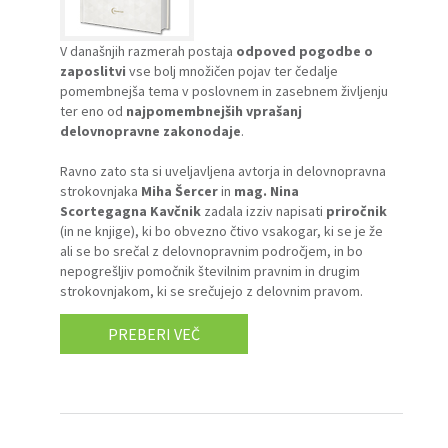
V današnjih razmerah postaja
odpoved pogodbe o
zaposlitvi
vse bolj množičen pojav ter čedalje
pomembnejša tema v poslovnem in zasebnem življenju
ter eno od
najpomembnejših vprašanj
delovnopravne zakonodaje
.
Ravno zato sta si uveljavljena avtorja in delovnopravna
strokovnjaka
Miha Šercer
in
mag. Nina
Scortegagna Kavčnik
zadala izziv napisati
priročnik
(in ne knjige), ki bo obvezno čtivo vsakogar, ki se je že
ali se bo srečal z delovnopravnim področjem, in bo
nepogrešljiv pomočnik številnim pravnim in drugim
strokovnjakom, ki se srečujejo z delovnim pravom.
PREBERI VEČ