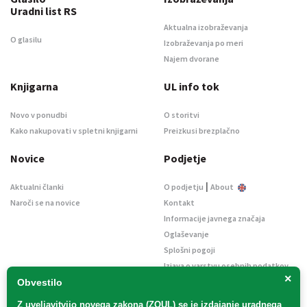
Uradni list RS
Aktualna izobraževanja
O glasilu
Izobraževanja po meri
Najem dvorane
Knjigarna
UL info tok
Novo v ponudbi
O storitvi
Kako nakupovati v spletni knjigarni
Preizkusi brezplačno
Novice
Podjetje
|
Aktualni članki
O podjetju
About
Naroči se na novice
Kontakt
Informacije javnega značaja
Oglaševanje
Splošni pogoji
Izjava o varstvu osebnih podatkov
×
E-dražbe
Obvestilo
Z uveljavitvijo
novega zakona (ZOUL)
se je
izdajanje uradnega