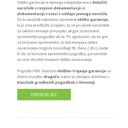
Obliko garancije in njenega izdajatelja mora
določiti
naročnik v razpisni dokumentaciji
ali
dokumentaciji v zvezi z oddajo javnega naročila
.
Če bi naročnik naknadno spremenil
obliko garancije
,
ki jo sme predložiti izvajalec, bi se pri javnih naročnikih
za takšno ravnanje presojalo, ali gre za bistveno
spremembo pogodbe ali ne. Po ugotovitvi, da ne gre
za bistveno spremembo, bi bila menjava oblike
zavarovanja mogoča na podlagi 95. člena ZJN-3, kadar
bi šlo za bistveno spremembo pogodbe, pa naročnik
ne sme dovoliti menjave oblike zavarovanja.
Pogodbi FIDIC določata
dolžino trajanja garancije
za
dobro izvedbo
drugače
, kakor je običajno določeno v
klasičnih gradbenih pogodbah v Sloveniji
.
PREBERI VEČ