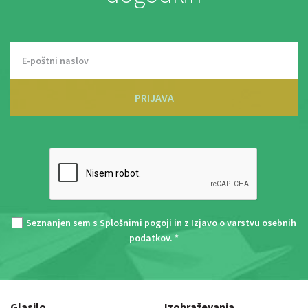
PRIJAVA
Seznanjen sem s
Splošnimi pogoji
in z
Izjavo o varstvu osebnih
podatkov
. *
Glasilo
Izobraževanja