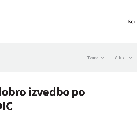
Išči
Teme
Arhiv
dobro izvedbo po
DIC