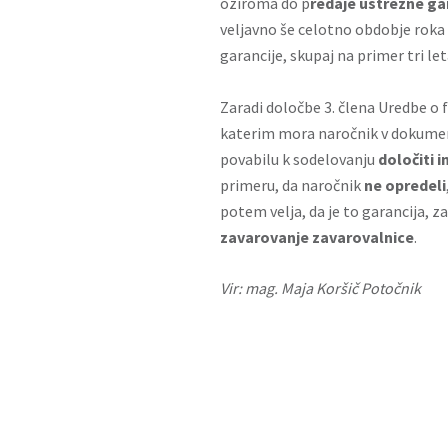
oziroma do p
redaje ustrezne ga
veljavno še celotno obdobje roka
garancije, skupaj na primer tri le
Zaradi določbe 3. člena Uredbe o 
katerim mora naročnik v dokumenta
povabilu k sodelovanju
določiti 
primeru, da naročnik
ne opredeli
potem velja, da je to garancija, z
zavarovanje zavarovalnice
.
Vir: mag. Maja Koršič Potočnik