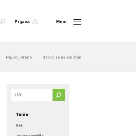
Prijava
Meni
Najbolj brano
Naroči se na e-bilten
Teme
Vse
Javna naročila