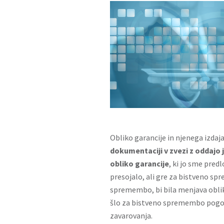
Obliko garancije in njenega izdaj
dokumentaciji v zvezi z oddajo 
obliko garancije
, ki jo sme predl
presojalo, ali gre za bistveno sp
spremembo, bi bila menjava oblik
šlo za bistveno spremembo pogod
zavarovanja.