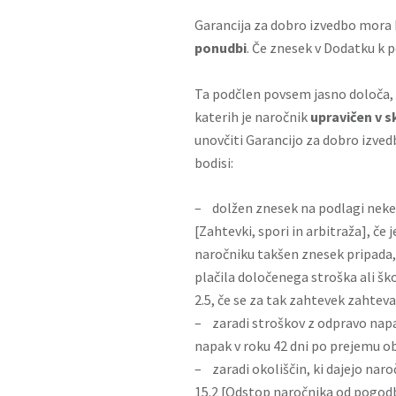
Garancija za dobro izvedbo mora 
ponudbi
. Če znesek v Dodatku k p
Ta podčlen povsem jasno določa, 
katerih je naročnik
upravičen v 
unovčiti Garancijo za dobro izve
bodisi:
– dolžen znesek na podlagi nekeg
[Zahtevki, spori in arbitraža], če
naročniku takšen znesek pripada, 
plačila določenega stroška ali šk
2.5, če se za tak zahtevek zahtev
– zaradi stroškov z odpravo napak
napak v roku 42 dni po prejemu o
– zaradi okoliščin, ki dajejo na
15.2 [Odstop naročnika od pogodbe