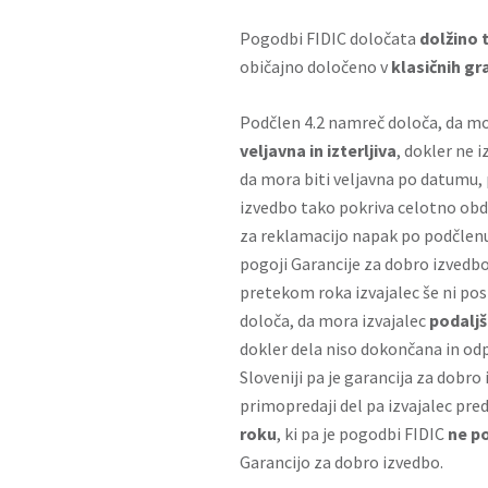
Pogodbi FIDIC določata
dolžino 
običajno določeno v
klasičnih gr
Podčlen 4.2 namreč določa, da mor
veljavna in izterljiva
, dokler ne 
da mora biti veljavna po datumu, 
izvedbo tako pokriva celotno ob
za reklamacijo napak po podčlenu 
pogoji Garancije za dobro izvedbo
pretekom roka izvajalec še ni pos
določa, da mora izvajalec
podaljš
dokler dela niso dokončana in od
Sloveniji pa je garancija za dobro
primopredaji del pa izvajalec pr
roku
, ki pa je pogodbi FIDIC
ne p
Garancijo za dobro izvedbo.