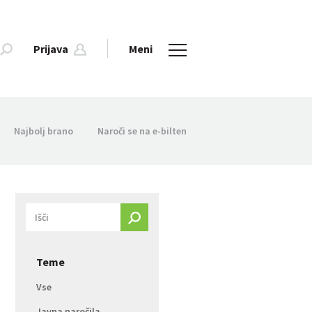
Prijava
Meni
Najbolj brano
Naroči se na e-bilten
Teme
Vse
Javna naročila