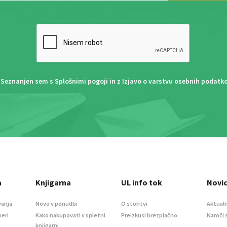
Seznanjen sem s
Splošnimi pogoji
in z
Izjavo o varstvu osebnih podatk
a
Knjigarna
UL info tok
Novi
vanja
Novo v ponudbi
O storitvi
Aktualn
meri
Kako nakupovati v spletni
Preizkusi brezplačno
Naroči 
knjigarni