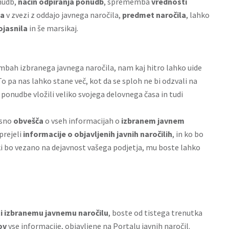
nudb,
način odpiranja ponudb
, sprememba
vrednosti
ja
v zvezi z oddajo javnega naročila,
predmet naročila
, lahko
jasnila
in še marsikaj.
bah izbranega javnega naročila, nam kaj hitro lahko uide
pa nas lahko stane več, kot da se sploh ne bi odzvali na
 ponudbe vložili veliko svojega delovnega časa in tudi
asno
obvešča
o vseh informacijah o
izbranem javnem
prejeli
informacije o objavljenih javnih naročilih
, in ko bo
ki bo vezano na dejavnost vašega podjetja, mu boste lahko
ti izbranemu javnemu naročilu
, boste od tistega trenutka
ov
vse informacije, objavljene na Portalu javnih naročil.