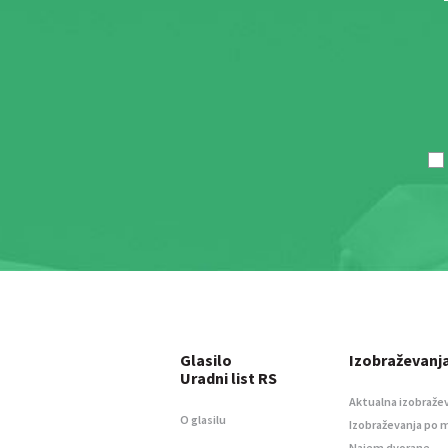
Glasilo
Izobraževanj
Uradni list RS
Aktualna izobraže
O glasilu
Izobraževanja po 
Najem dvorane