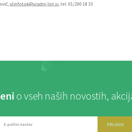
ovič,
ulinfotok@uradni-list.si
, tel. 01/200 18 33
eni
o vseh naših novostih, akci
PRIJAVA