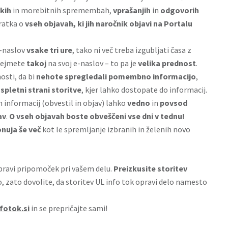
kih
in morebitnih spremembah,
vprašanjih
in
odgovorih
ratka o
vseh objavah, ki jih naročnik objavi na Portalu
e-naslov
vsake tri ure
, tako ni več treba izgubljati časa z
prejmete
takoj
na svoj e-naslov – to pa je
velika prednost
.
osti, da bi
nehote spregledali pomembno informacijo
,
spletni strani storitve
, kjer lahko dostopate do informacij.
h informacij (obvestil in objav) lahko
vedno
in
povsod
av
.
O vseh objavah boste obveščeni vse dni v tednu!
nuja še več
kot le spremljanje izbranih in želenih novo
 pravi pripomoček pri vašem delu.
Preizkusite storitev
to, zato dovolite, da storitev UL info tok opravi delo namesto
fotok.si
in se prepričajte sami!