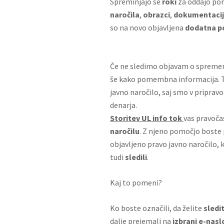
Spreminjajo se
roki
za oddajo po
naročila
,
obrazci
,
dokumentaci
so na novo objavljena
dodatna po
Če ne sledimo objavam o spremem
še kako pomembna informacija. To 
javno naročilo, saj smo v pripravo
denarja.
Storitev UL info tok
vas pravoč
naročilu
. Z njeno pomočjo boste 
objavljeno pravo javno naročilo, 
tudi
sledili
.
Kaj to pomeni?
Ko boste označili, da želite
sledi
dalje prejemali na
izbrani e-nasl