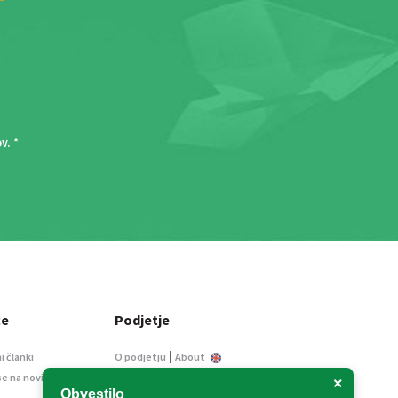
ov
. *
ce
Podjetje
|
i članki
O podjetju
About
se na novice
Kontakt
×
Obvestilo
Informacije javnega