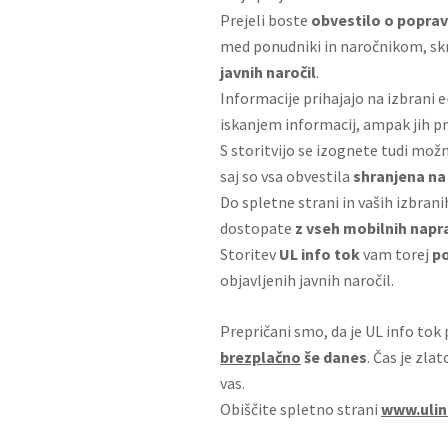
Prejeli boste
obvestilo o poprav
med ponudniki in naročnikom, sk
javnih naročil
.
Informacije prihajajo na izbrani 
iskanjem informacij, ampak jih 
S storitvijo se izognete tudi možn
saj so vsa obvestila
shranjena na 
Do spletne strani in vaših izbrani
dostopate
z vseh mobilnih napr
Storitev
UL info tok
vam torej
po
objavljenih javnih naročil.
Prepričani smo, da je UL info tok
brezplačno
še danes
. Čas je zla
vas.
Obiščite spletno strani
www.ulin