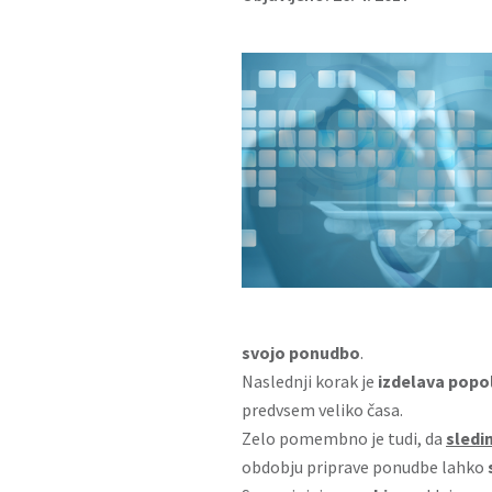
svojo ponudbo
.
Naslednji korak je
izdelava popo
predvsem veliko časa.
Zelo pomembno je tudi, da
sledi
obdobju priprave ponudbe lahko