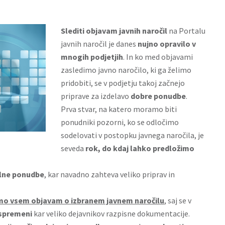
Slediti
objavam javnih naročil
na Portalu
javnih naročil je danes
nujno opravilo v
mnogih podjetjih
. In ko med objavami
zasledimo javno naročilo, ki ga želimo
pridobiti, se v podjetju takoj začnejo
priprave za izdelavo
dobre ponudbe
.
Prva stvar, na katero moramo biti
ponudniki pozorni, ko se odločimo
sodelovati v postopku javnega naročila, je
seveda
rok, do kdaj lahko predložimo
lne ponudbe
, kar navadno zahteva veliko priprav in
mo vsem objavam o izbranem javnem naročilu
, saj se v
spremeni
kar veliko dejavnikov razpisne dokumentacije.