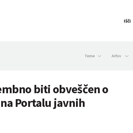
Išči
Teme
Arhiv
embno biti obveščen o
na Portalu javnih