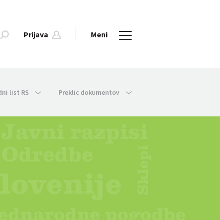
Prijava
Meni
dni list RS
Preklic dokumentov