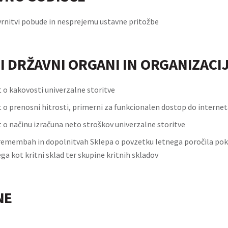
vrnitvi pobude in nesprejemu ustavne pritožbe
I DRŽAVNI ORGANI IN ORGANIZACI
t o kakovosti univerzalne storitve
t o prenosni hitrosti, primerni za funkcionalen dostop do internet
t o načinu izračuna neto stroškov univerzalne storitve
remembah in dopolnitvah Sklepa o povzetku letnega poročila pok
a kot kritni sklad ter skupine kritnih skladov
NE