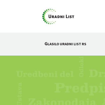
G
LASILO URADNI LIST RS