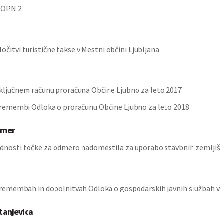
 OPN 2
očitvi turistične takse v Mestni občini Ljubljana
ključnem računu proračuna Občine Ljubno za leto 2017
remembi Odloka o proračunu Občine Ljubno za leto 2018
omer
ednosti točke za odmero nadomestila za uporabo stavbnih zemljiš
remembah in dopolnitvah Odloka o gospodarskih javnih službah v
tanjevica