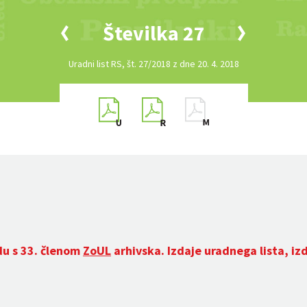
Številka 27
Uradni list RS, št. 27/2018 z dne 20. 4. 2018
du s 33. členom
ZoUL
arhivska. Izdaje uradnega lista, iz