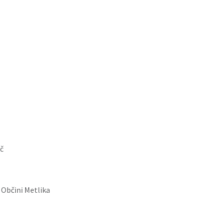
č
 Občini Metlika