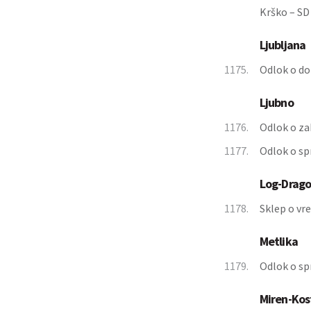
Krško – SD
Ljubljana
1175.
Odlok o dol
Ljubno
1176.
Odlok o za
1177.
Odlok o sp
Log-Drag
1178.
Sklep o vr
Metlika
1179.
Odlok o sp
Miren-Kos