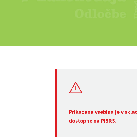
Prikazana vsebina je v skla
dostopne na
PISRS
.