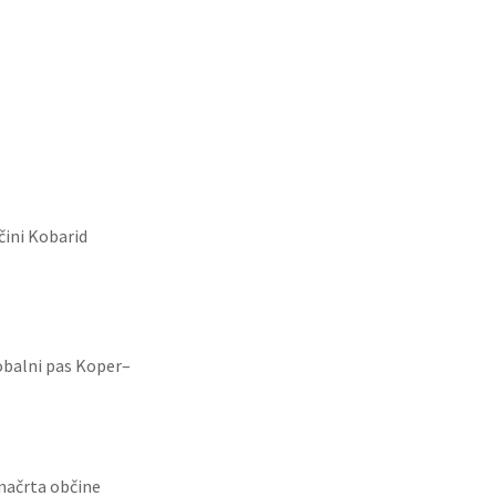
čini Kobarid
obalni pas Koper–
načrta občine