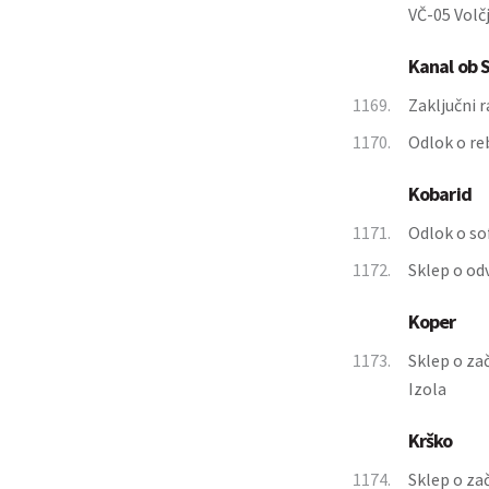
VČ-05 Volč
Kanal ob S
1169.
Zaključni 
1170.
Odlok o re
Kobarid
1171.
Odlok o so
1172.
Sklep o od
Koper
1173.
Sklep o za
Izola
Krško
1174.
Sklep o za