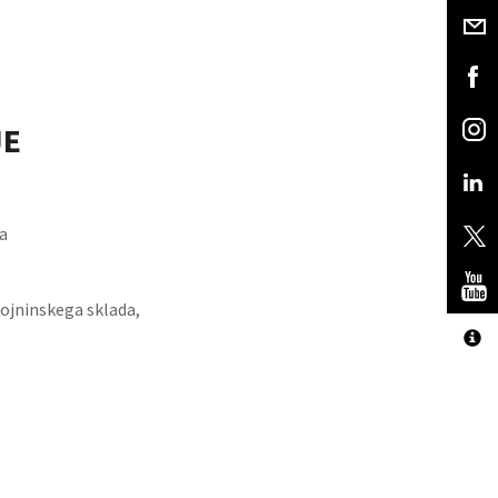
JE
a
ojninskega sklada,