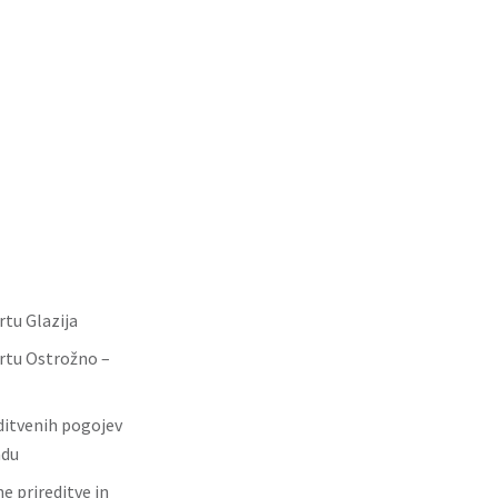
tu Glazija
rtu Ostrožno –
ditvenih pogojev
adu
e prireditve in