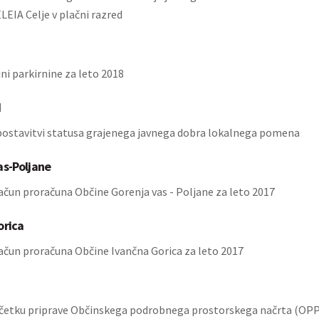
LEIA Celje v plačni razred
ini parkirnine za leto 2018
d
postavitvi statusa grajenega javnega dobra lokalnega pomena
as-Poljane
račun proračuna Občine Gorenja vas - Poljane za leto 2017
orica
račun proračuna Občine Ivančna Gorica za leto 2017
ičetku priprave Občinskega podrobnega prostorskega načrta (OP