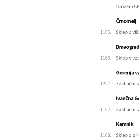
turizem CE
Črnomelj
1165.
Sklep o viš
Dravogra
1166.
Sklep o vz
Gorenja v
1227.
Zaključni 
Ivančna G
1167.
Zaključni 
Kamnik
1168.
Sklep o pr