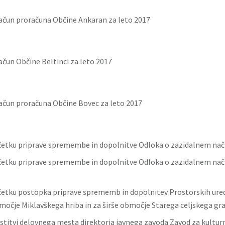
račun proračuna Občine Ankaran za leto 2017
ačun Občine Beltinci za leto 2017
račun proračuna Občine Bovec za leto 2017
četku priprave spremembe in dopolnitve Odloka o zazidalnem načr
četku priprave spremembe in dopolnitve Odloka o zazidalnem nač
četku postopka priprave sprememb in dopolnitev Prostorskih ure
bmočje Miklavškega hriba in za širše območje Starega celjskega gr
rstitvi delovnega mesta direktorja javnega zavoda Zavod za kulturn