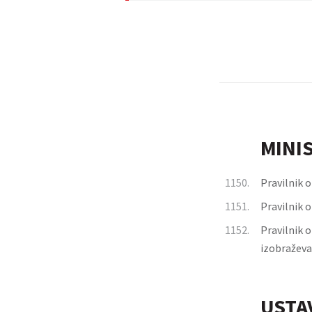
MINI
1150.
Pravilnik 
1151.
Pravilnik o
1152.
Pravilnik 
izobraževa
USTA