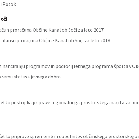
ji Potok
oči
račun proračuna Občine Kanal ob Soči za leto 2017
balansu proračuna Občine Kanal ob Soči za leto 2018
financiranju programov in področij letnega programa športa v Ob
vzemu statusa javnega dobra
četku postopka priprave regionalnega prostorskega načrta za pri
četku priprave sprememb in dopolnitev občinskega prostorskega 