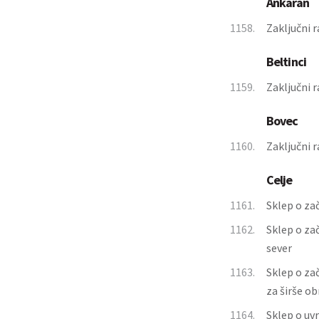
Ankaran
1158.
Zaključni 
Beltinci
1159.
Zaključni r
Bovec
1160.
Zaključni 
Celje
1161.
Sklep o za
1162.
Sklep o za
sever
1163.
Sklep o za
za širše o
1164.
Sklep o uv