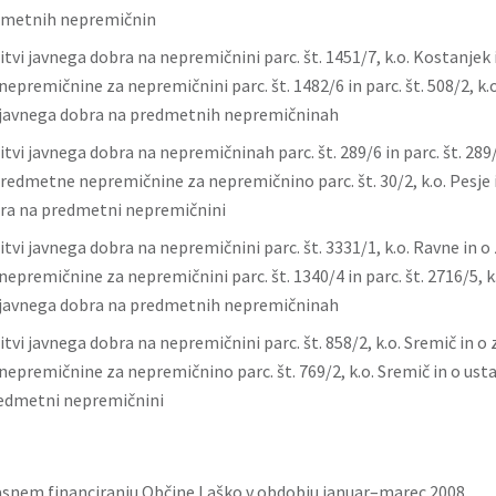
dmetnih nepremičnin
itvi javnega dobra na nepremičnini parc. št. 1451/7, k.o. Kostanjek
premičnine za nepremičnini parc. št. 1482/6 in parc. št. 508/2, k.o
 javnega dobra na predmetnih nepremičninah
itvi javnega dobra na nepremičninah parc. št. 289/6 in parc. št. 289/7
redmetne nepremičnine za nepremičnino parc. št. 30/2, k.o. Pesje i
ra na predmetni nepremičnini
itvi javnega dobra na nepremičnini parc. št. 3331/1, k.o. Ravne in 
premičnine za nepremičnini parc. št. 1340/4 in parc. št. 2716/5, k.
 javnega dobra na predmetnih nepremičninah
itvi javnega dobra na nepremičnini parc. št. 858/2, k.o. Sremič in o
epremičnine za nepremičnino parc. št. 769/2, k.o. Sremič in o ust
edmetni nepremičnini
asnem financiranju Občine Laško v obdobju januar–marec 2008