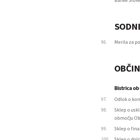
Banke Slove
SODNI
96.
Merila za p
OBČIN
Bistrica ob 
97.
Odlok o kom
98.
Sklep o usk
območju Obč
99.
Sklep o fina
100.
Sklep o dol