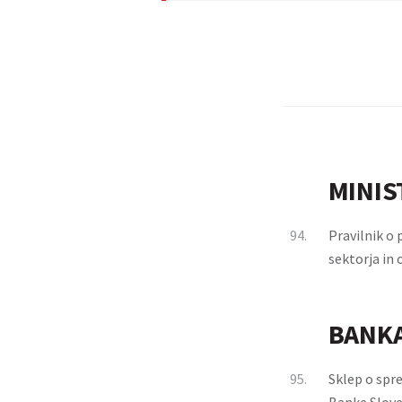
MINIS
94.
Pravilnik o
sektorja in 
BANKA
95.
Sklep o spr