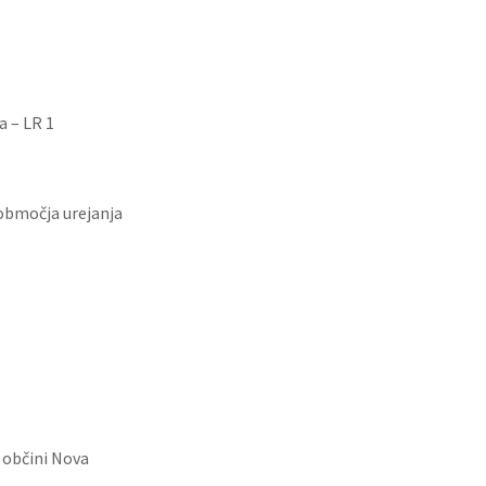
 – LR 1
območja urejanja
 občini Nova