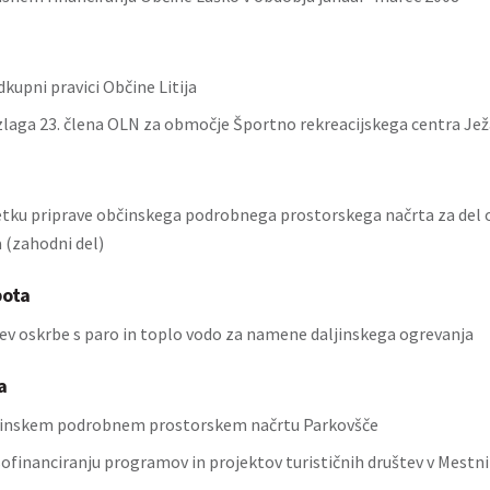
kupni pravici Občine Litija
laga 23. člena OLN za območje Športno rekreacijskega centra Ježa
etku priprave občinskega podrobnega prostorskega načrta za del 
 (zahodni del)
bota
tev oskrbe s paro in toplo vodo za namene daljinskega ogrevanja
a
činskem podrobnem prostorskem načrtu Parkovšče
sofinanciranju programov in projektov turističnih društev v Mestni