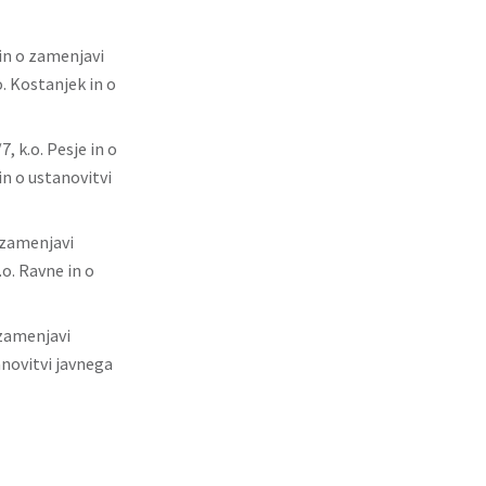
 in o zamenjavi
. Kostanjek in o
, k.o. Pesje in o
n o ustanovitvi
o zamenjavi
o. Ravne in o
 zamenjavi
anovitvi javnega