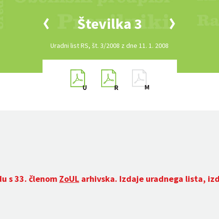
Številka 3
Uradni list RS, št. 3/2008 z dne 11. 1. 2008
du s 33. členom
ZoUL
arhivska. Izdaje uradnega lista, iz