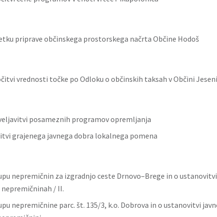
četku priprave občinskega prostorskega načrta Občine Hodoš
čitvi vrednosti točke po Odloku o občinskih taksah v Občini Jeseni
veljavitvi posameznih programov opremljanja
nitvi grajenega javnega dobra lokalnega pomena
upu nepremičnin za izgradnjo ceste Drnovo–Brege in o ustanovitvi
nepremičninah / II.
pu nepremičnine parc. št. 135/3, k.o. Dobrova in o ustanovitvi jav