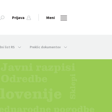
Prijava
Meni
dni list RS
Preklic dokumentov