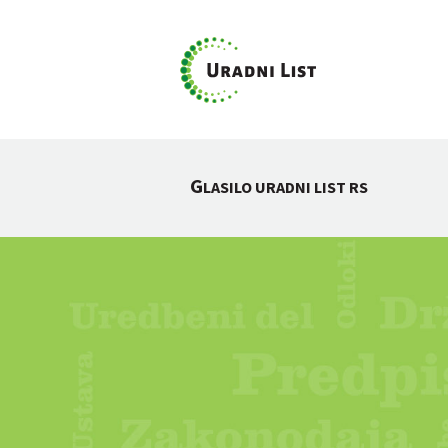
G
LASILO URADNI LIST RS