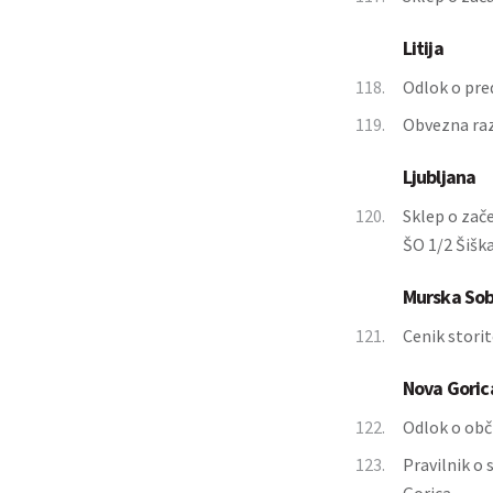
Litija
118.
Odlok o pred
119.
Obvezna raz
Ljubljana
120.
Sklep o zač
ŠO 1/2 Šiška
Murska So
121.
Cenik stori
Nova Goric
122.
Odlok o ob
123.
Pravilnik o 