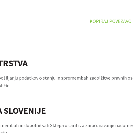
KOPIRAJ POVEZAVO
TRSTVA
 pošiljanju podatkov o stanju in spremembah zadolžitve pravnih o
občin
 SLOVENIJE
emembah in dopolnitvah Sklepa o tarifi za zaračunavanje nadomest