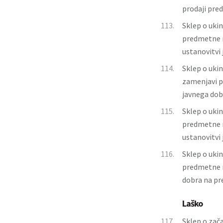
prodaji pre
113.
Sklep o ukin
predmetne ne
ustanovitvi
114.
Sklep o ukin
zamenjavi p
javnega dob
115.
Sklep o ukin
predmetne ne
ustanovitvi
116.
Sklep o ukin
predmetne n
dobra na pr
Laško
117.
Sklep o zač