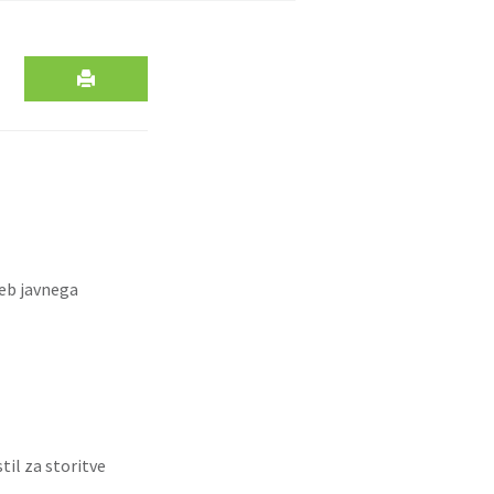
seb javnega
il za storitve