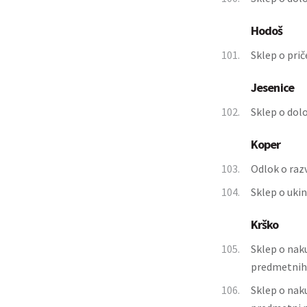
Hodoš
101.
Sklep o pri
Jesenice
102.
Sklep o dolo
Koper
103.
Odlok o raz
104.
Sklep o uki
Krško
105.
Sklep o nak
predmetnih 
106.
Sklep o naku