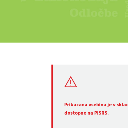
Prikazana vsebina je v skla
dostopne na
PISRS
.