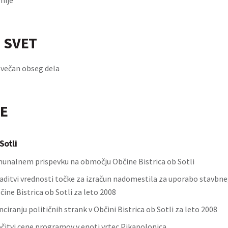
nije
 SVET
ovečan obseg dela
E
Sotli
unalnem prispevku na območju Občine Bistrica ob Sotli
laditvi vrednosti točke za izračun nadomestila za uporabo stavbne
ine Bistrica ob Sotli za leto 2008
nciranju političnih strank v Občini Bistrica ob Sotli za leto 2008
očitvi cene programov v enoti vrtec Pikapolonica