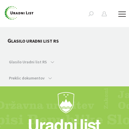
G
LASILO URADNI LIST RS
Glasilo Uradni list RS
Preklic dokumentov