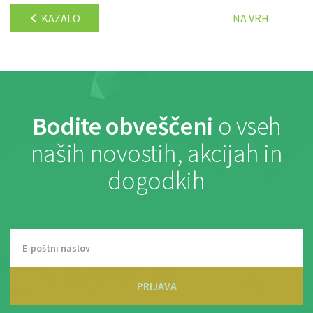
KAZALO
NA VRH
Bodite obveščeni
o vseh
naših novostih, akcijah in
dogodkih
PRIJAVA