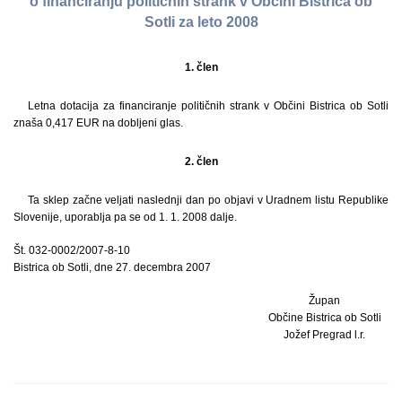
o financiranju političnih strank v Občini Bistrica ob
Sotli za leto 2008
1. člen
Letna dotacija za financiranje političnih strank v Občini Bistrica ob Sotli
znaša 0,417 EUR na dobljeni glas.
2. člen
Ta sklep začne veljati naslednji dan po objavi v Uradnem listu Republike
Slovenije, uporablja pa se od 1. 1. 2008 dalje.
Št. 032-0002/2007-8-10
Bistrica ob Sotli, dne 27. decembra 2007
Župan
Občine Bistrica ob Sotli
Jožef Pregrad l.r.