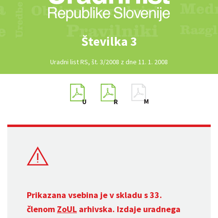
Številka 3
Uradni list RS, št. 3/2008 z dne 11. 1. 2008
Prikazana vsebina je v skladu s 33.
členom
ZoUL
arhivska. Izdaje uradnega