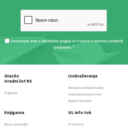
Seznanjen sem s
Splošnimi pogoji
in z
Izjavo o varstvu osebnih
podatkov
. *
Glasilo
Izobraževanja
Uradni list RS
Aktualna izobraževanja
O glasilu
Izobraževanja po meri
Najem dvorane
Knjigarna
UL info tok
Novo v ponudbi
O storitvi