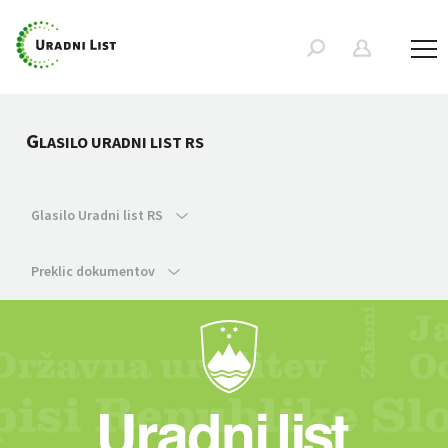
G
LASILO URADNI LIST RS
Glasilo Uradni list RS
Preklic dokumentov