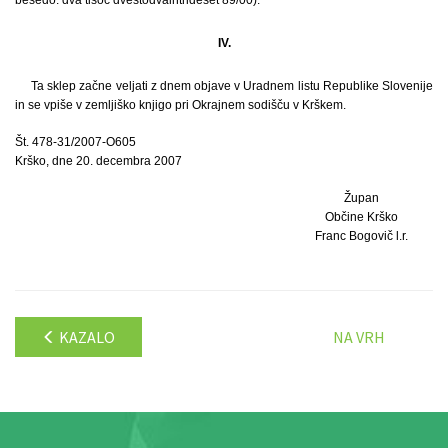
IV.
Ta sklep začne veljati z dnem objave v Uradnem listu Republike Slovenije
in se vpiše v zemljiško knjigo pri Okrajnem sodišču v Krškem.
Št. 478-31/2007-O605
Krško, dne 20. decembra 2007
Župan
Občine Krško
Franc Bogovič l.r.
KAZALO
NA VRH