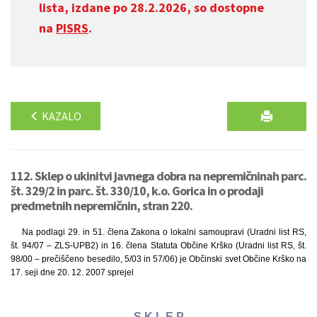
lista, izdane po 28.2.2026, so dostopne
na
PISRS
.
KAZALO
112. Sklep o ukinitvi javnega dobra na nepremičninah parc.
št. 329/2 in parc. št. 330/10, k.o. Gorica in o prodaji
predmetnih nepremičnin, stran 220.
Na podlagi 29. in 51. člena Zakona o lokalni samoupravi (Uradni list RS,
št. 94/07 – ZLS-UPB2) in 16. člena Statuta Občine Krško (Uradni list RS, št.
98/00 – prečiščeno besedilo, 5/03 in 57/06) je Občinski svet Občine Krško na
17. seji dne 20. 12. 2007 sprejel
S K L E P