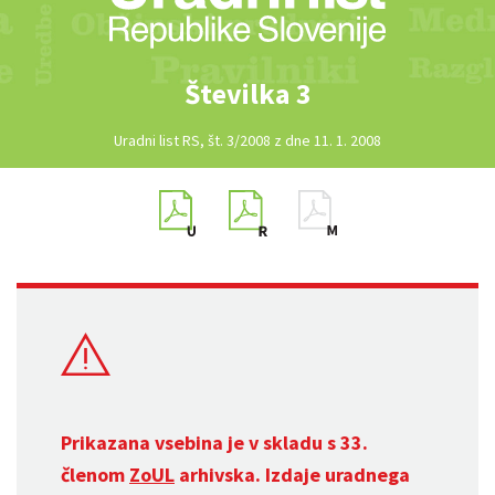
Številka 3
Uradni list RS, št. 3/2008 z dne 11. 1. 2008
Prikazana vsebina je v skladu s 33.
členom
ZoUL
arhivska. Izdaje uradnega