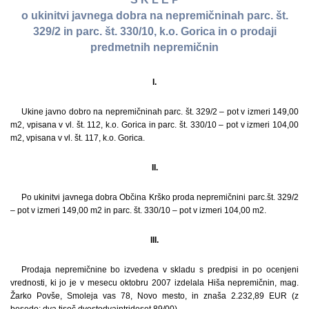
o ukinitvi javnega dobra na nepremičninah parc. št.
329/2 in parc. št. 330/10, k.o. Gorica in o prodaji
predmetnih nepremičnin
I.
Ukine javno dobro na nepremičninah parc. št. 329/2 – pot v izmeri 149,00
m2, vpisana v vl. št. 112, k.o. Gorica in parc. št. 330/10 – pot v izmeri 104,00
m2, vpisana v vl. št. 117, k.o. Gorica.
II.
Po ukinitvi javnega dobra Občina Krško proda nepremičnini parc.št. 329/2
– pot v izmeri 149,00 m2 in parc. št. 330/10 – pot v izmeri 104,00 m2.
III.
Prodaja nepremičnine bo izvedena v skladu s predpisi in po ocenjeni
vrednosti, ki jo je v mesecu oktobru 2007 izdelala Hiša nepremičnin, mag.
Žarko Povše, Smoleja vas 78, Novo mesto, in znaša 2.232,89 EUR (z
besedo: dva tisoč dvestodvaintrideset 89/00).