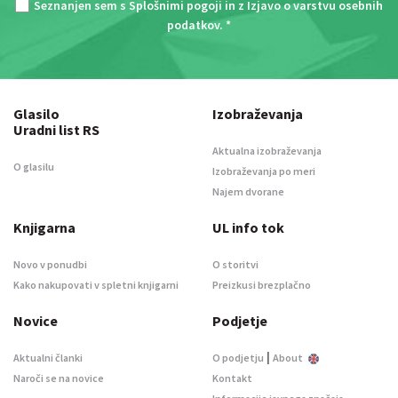
Seznanjen sem s
Splošnimi pogoji
in z
Izjavo o varstvu osebnih
podatkov
. *
Glasilo
Izobraževanja
Uradni list RS
Aktualna izobraževanja
O glasilu
Izobraževanja po meri
Najem dvorane
Knjigarna
UL info tok
Novo v ponudbi
O storitvi
Kako nakupovati v spletni knjigarni
Preizkusi brezplačno
Novice
Podjetje
|
Aktualni članki
O podjetju
About
Naroči se na novice
Kontakt