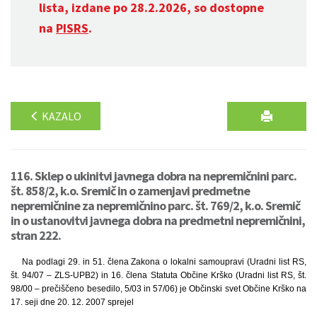
lista, izdane po 28.2.2026, so dostopne
na
PISRS
.
KAZALO
116. Sklep o ukinitvi javnega dobra na nepremičnini parc.
št. 858/2, k.o. Sremič in o zamenjavi predmetne
nepremičnine za nepremičnino parc. št. 769/2, k.o. Sremič
in o ustanovitvi javnega dobra na predmetni nepremičnini,
stran 222.
Na podlagi 29. in 51. člena Zakona o lokalni samoupravi (Uradni list RS,
št. 94/07 – ZLS-UPB2) in 16. člena Statuta Občine Krško (Uradni list RS, št.
98/00 – prečiščeno besedilo, 5/03 in 57/06) je Občinski svet Občine Krško na
17. seji dne 20. 12. 2007 sprejel