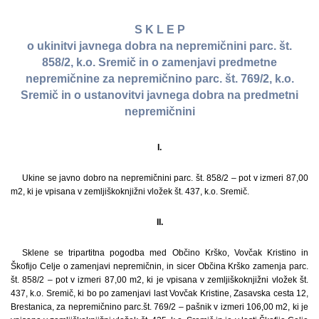
S K L E P
o ukinitvi javnega dobra na nepremičnini parc. št.
858/2, k.o. Sremič in o zamenjavi predmetne
nepremičnine za nepremičnino parc. št. 769/2, k.o.
Sremič in o ustanovitvi javnega dobra na predmetni
nepremičnini
I.
Ukine se javno dobro na nepremičnini parc. št. 858/2 – pot v izmeri 87,00
m2, ki je vpisana v zemljiškoknjižni vložek št. 437, k.o. Sremič.
II.
Sklene se tripartitna pogodba med Občino Krško, Vovčak Kristino in
Škofijo Celje o zamenjavi nepremičnin, in sicer Občina Krško zamenja parc.
št. 858/2 – pot v izmeri 87,00 m2, ki je vpisana v zemljiškoknjižni vložek št.
437, k.o. Sremič, ki bo po zamenjavi last Vovčak Kristine, Zasavska cesta 12,
Brestanica, za nepremičnino parc.št. 769/2 – pašnik v izmeri 106,00 m2, ki je