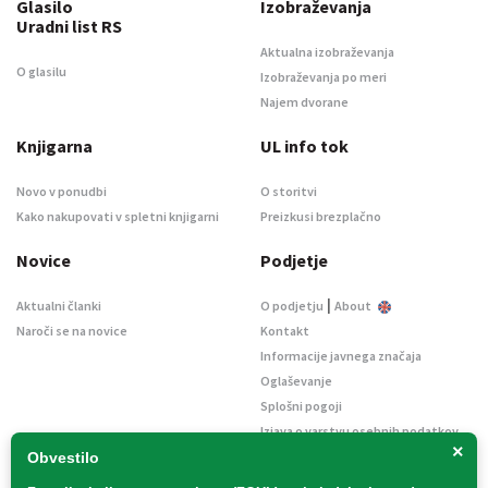
Glasilo
Izobraževanja
Uradni list RS
Aktualna izobraževanja
O glasilu
Izobraževanja po meri
Najem dvorane
Knjigarna
UL info tok
Novo v ponudbi
O storitvi
Kako nakupovati v spletni knjigarni
Preizkusi brezplačno
Novice
Podjetje
|
Aktualni članki
O podjetju
About
Naroči se na novice
Kontakt
Informacije javnega značaja
Oglaševanje
Splošni pogoji
Izjava o varstvu osebnih podatkov
×
E-dražbe
Obvestilo