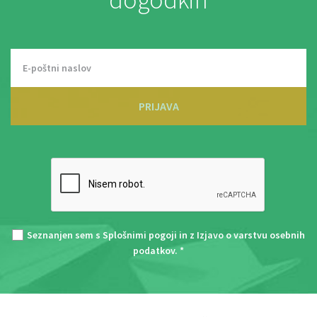
PRIJAVA
Seznanjen sem s
Splošnimi pogoji
in z
Izjavo o varstvu osebnih
podatkov
. *