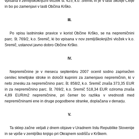
vpisana v zemljiškoknjižni vložek št. 425, k.o. Sremič in je v lasti Škofije Celje
in bo po zamenjavi v lasti Občina Krško.
III.
Po vpisu lastninske pravice v korist Občine Krško, se na nepremičnini
parc. št. 769/2, k.o. Sremič, ki bo vpisana v nov zemljiškoknjižni vložek v k.o.
Sremič, ustanovi javno dobro Občine Krško.
IV.
Nepremičnine je v mesecu septembru 2007 ocenil sodno zaprisežen
cenilec kmetijske stroke in določil kupnini za zamenjavo nepremičnin, ki v
neto znesku za nepremičnino parc. št. 858/2, k.o. Sremič znaša 373,35 EUR
in za nepremičnino parc. št. 769/2, k.o. Sremič 518,34 EUR oziroma znaša
4,89 EUR/m2 nepremičnine, pri čemer bo razlika v vrednosti med
nepremičninami ene in druge pogodbene stranke, doplačana v denarju.
V.
Ta sklep začne veljati z dnem objave v Uradnem listu Republike Slovenije
in se vpiše v zemljiško knjigo pri Okrajnem sodišču v Krškem.