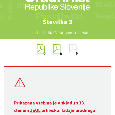
Številka 3
Uradni list RS, št. 3/2008 z dne 11. 1. 2008
Prikazana vsebina je v skladu s 33.
členom
ZoUL
arhivska. Izdaje uradnega