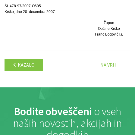
Št. 478-97/2007-O605
Krško, dne 20. decembra 2007
Župan
Občine Krško
Franc Bogovič l.r.
KAZALO
NA VRH
Bodite obveščeni
o vseh
naših novostih, akcijah in
dogodkih