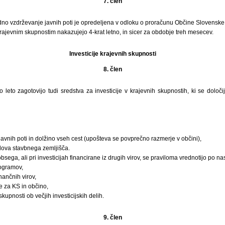
7. člen
dno vzdrževanje javnih poti je opredeljena v odloku o proračunu Občine Slovenske 
ajevnim skupnostim nakazujejo 4-krat letno, in sicer za obdobje treh mesecev.
Investicije krajevnih skupnosti
8. člen
leto zagotovijo tudi sredstva za investicije v krajevnih skupnostih, ki se določ
avnih poti in dolžino vseh cest (upošteva se povprečno razmerje v občini),
lova stavbnega zemljišča.
bsega, ali pri investicijah financirane iz drugih virov, se praviloma vrednotijo po nasl
rogramov,
nančnih virov,
e za KS in občino,
kupnosti ob večjih investicijskih delih.
9. člen