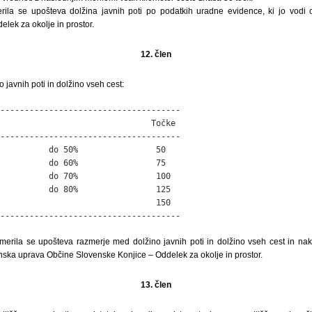
rila se upošteva dolžina javnih poti po podatkih uradne evidence, ki jo vodi
lek za okolje in prostor.
12. člen
javnih poti in dolžino vseh cest:
-------------------------------------

                               Točke

-------------------------------------

          do 50%                50

          do 60%                75

          do 70%                100

          do 80%                125

                                150

-------------------------------------
merila se upošteva razmerje med dolžino javnih poti in dolžino vseh cest in na
inska uprava Občine Slovenske Konjice – Oddelek za okolje in prostor.
13. člen