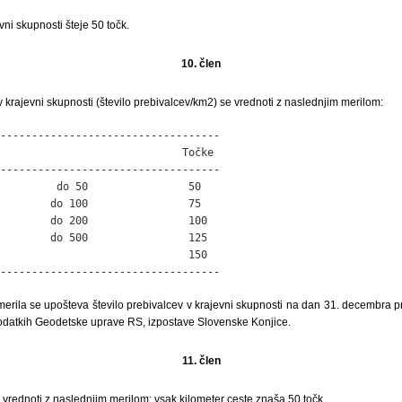
ni skupnosti šteje 50 točk.
10. člen
v krajevni skupnosti (število prebivalcev/km2) se vrednoti z naslednjim merilom:
-----------------------------------

                             Točke

-----------------------------------

         do 50                50

        do 100                75

        do 200                100

        do 500                125

                              150

-----------------------------------
erila se upošteva število prebivalcev v krajevni skupnosti na dan 31. decembra pre
odatkih Geodetske uprave RS, izpostave Slovenske Konjice.
11. člen
e vrednoti z naslednjim merilom: vsak kilometer ceste znaša 50 točk.