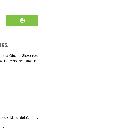
265.
Statuta Občine Slovenske
a 12. redni seji dne 19.
edstev, ki so določena v