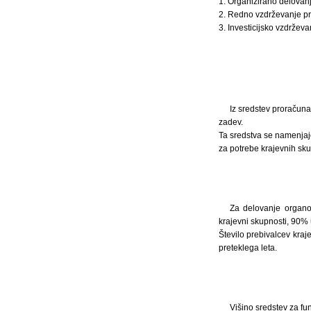
1. Organizirano delovanj
2. Redno vzdrževanje pro
3. Investicijsko vzdrževa
Iz sredstev proračuna
zadev.
Ta sredstva se namenjajo
za potrebe krajevnih sku
Za delovanje organo
krajevni skupnosti, 90%
Število prebivalcev kra
preteklega leta.
Višino sredstev za fu