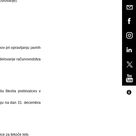
oslovanje).
ov pri opravljanju javnih
r delovanje računovodstva
u števila prebivalcev v
anju na dan 31. decembra
ce za tekoče leto.