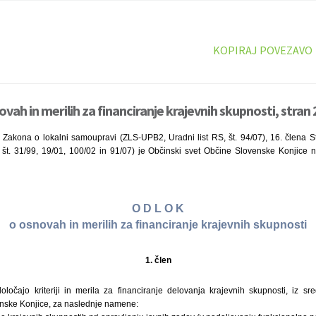
KOPIRAJ POVEZAVO
vah in merilih za financiranje krajevnih skupnosti, stran 
 Zakona o lokalni samoupravi (ZLS-UPB2, Uradni list RS, št. 94/07), 16. člena 
, št. 31/99, 19/01, 100/02 in 91/07) je Občinski svet Občine Slovenske Konjice n
O D L O K
o osnovah in merilih za financiranje krajevnih skupnosti
1. člen
očajo kriteriji in merila za financiranje delovanja krajevnih skupnosti, iz sr
nske Konjice, za naslednje namene: