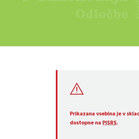
Prikazana vsebina je v skla
dostopne na
PISRS
.