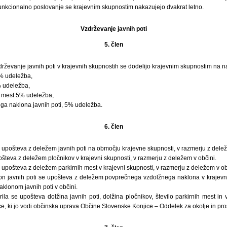
unkcionalno poslovanje se krajevnim skupnostim nakazujejo dvakrat letno.
Vzdrževanje javnih poti
5. člen
rževanje javnih poti v krajevnih skupnostih se dodelijo krajevnim skupnostim na n
5% udeležba,
% udeležba,
ih mest 5% udeležba,
a naklona javnih poti, 5% udeležba.
6. člen
e upošteva z deležem javnih poti na območju krajevne skupnosti, v razmerju z delež
števa z deležem pločnikov v krajevni skupnosti, v razmerju z deležem v občini.
e upošteva z deležem parkirnih mest v krajevni skupnosti, v razmerju z deležem v ob
on javnih poti se upošteva z deležem povprečnega vzdolžnega naklona v krajevni
klonom javnih poti v občini.
la se upošteva dolžina javnih poti, dolžina pločnikov, število parkirnih mest in 
, ki jo vodi občinska uprava Občine Slovenske Konjice – Oddelek za okolje in pros