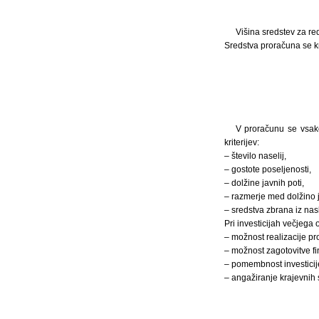
Višina sredstev za re
Sredstva proračuna se kr
V proračunu se vsako 
kriterijev:
– število naselij,
– gostote poseljenosti,
– dolžine javnih poti,
– razmerje med dolžino j
– sredstva zbrana iz nas
Pri investicijah večjega o
– možnost realizacije p
– možnost zagotovitve fi
– pomembnost investicij
– angažiranje krajevnih s