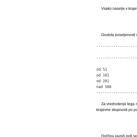
Vsako naselje v krajev
Gostota poseljenosti 
-------------------
                   
-------------------
                   
od 51              
od 101             
od 201             
nad 500            
-------------------
Za vrednotenje tega m
krajevne skupnosti po p
Dolžina javnih poti s