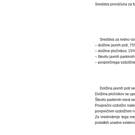
Sredstva proračuna za f
Sredstva za redno vzd
– dolžine javnih poti, 7
– dolžine pločnikov, 15
– število javnih parkirn
– povprečnega vzdolžneg
Dolžina javnih poti s
Dolžina pločnikov se upo
Število parkirnih mest s
Povprečni vzdolžni nakl
povprečnim vzdolžnim na
Za vrednotenje tega meri
podatkih uradne evidence