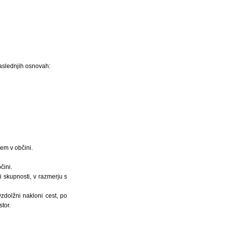
aslednjih osnovah:
em v občini.
čini.
 skupnosti, v razmerju s
vzdolžni nakloni cest, po
tor.