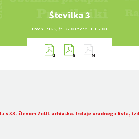
Številka 3
Uradni list RS, št. 3/2008 z dne 11. 1. 2008
du s 33. členom
ZoUL
arhivska. Izdaje uradnega lista, iz