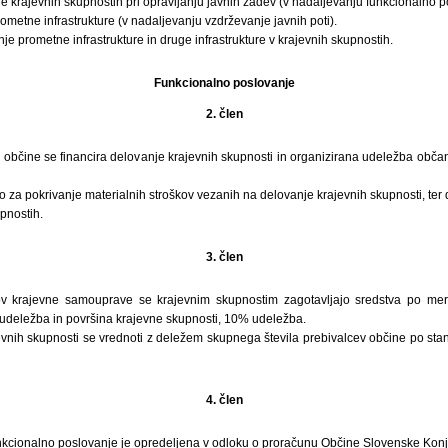
e krajevnih skupnostih pri opravljanju javnih zadev (v nadaljevanju funkcionalno p
metne infrastrukture (v nadaljevanju vzdrževanje javnih poti).
nje prometne infrastrukture in druge infrastrukture v krajevnih skupnostih.
Funkcionalno poslovanje
2. člen
 občine se financira delovanje krajevnih skupnosti in organizirana udeležba občan
 za pokrivanje materialnih stroškov vezanih na delovanje krajevnih skupnosti, te
pnostih.
3. člen
v krajevne samouprave se krajevnim skupnostim zagotavljajo sredstva po meril
 udeležba in površina krajevne skupnosti, 10% udeležba.
jevnih skupnosti se vrednoti z deležem skupnega števila prebivalcev občine po st
4. člen
nkcionalno poslovanje je opredeljena v odloku o proračunu Občine Slovenske Konji