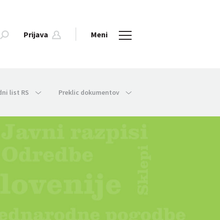
Prijava
Meni
dni list RS
Preklic dokumentov