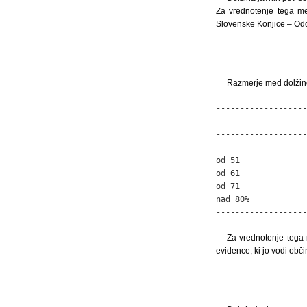
Za vrednotenje tega me
Slovenske Konjice – Odde
Razmerje med dolžino 
-------------------
                   
-------------------
                   
od 51              
od 61              
od 71              
nad 80%            
-------------------
Za vrednotenje tega 
evidence, ki jo vodi obč