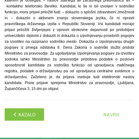
katerem je dosegljiv, – naslov stalnega ali začasnega prebivališča ter –
kontaktno telefonsko številko. Kandidat, ki še ni bil izvoljen v sodniško
funkcijo, mora prijavi priložiti tudi: – dokazilo o splošni zdravstveni zmožnosti
in – dokazilo o aktivnem znanju slovenskega jezika, če ni opravil
pravniškega državnega izpita v Republiki Sloveniji. Vsi kandidati morajo
prijavi priložiti življenjepis z opisom strokovne dejavnosti po pridobljeni
univerzitetni diplomi z dokazili in dokazila o izpolnjevanju posebnih pogojev
za izvolitev na razpisano sodniško mesto. Dokazila o izpolnjevanju drugih
pogojev iz prvega odstavka 8. člena Zakona o sodniški službi pridobi
Ministrstvo za pravosodje. Za ugotavljanje izpolnjevanja pogojev za izvolitev
sodnika lahko Ministrstvo za pravosodje pridobiva podatek o poslovni
sposobnosti kandidata za sodniško funkcijo od upravljavca matičnega
registra, podatek o državljanstvu pa od upravljavca centralne evidence o
državljanstvu. Zaželeno je, da prijava vsebuje tudi elektronski naslov
kandidata. Pisne prijave sprejema Ministrstvo za pravosodje, Ljubljana,
Župančičeva 3, 15 dni po objavi.
KAZALO
NA VRH