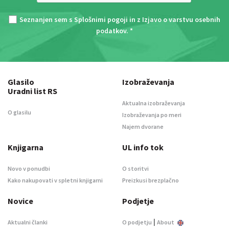
Seznanjen sem s
Splošnimi pogoji
in z
Izjavo o varstvu osebnih
podatkov
. *
Glasilo
Izobraževanja
Uradni list RS
Aktualna izobraževanja
O glasilu
Izobraževanja po meri
Najem dvorane
Knjigarna
UL info tok
Novo v ponudbi
O storitvi
Kako nakupovati v spletni knjigarni
Preizkusi brezplačno
Novice
Podjetje
|
Aktualni članki
O podjetju
About