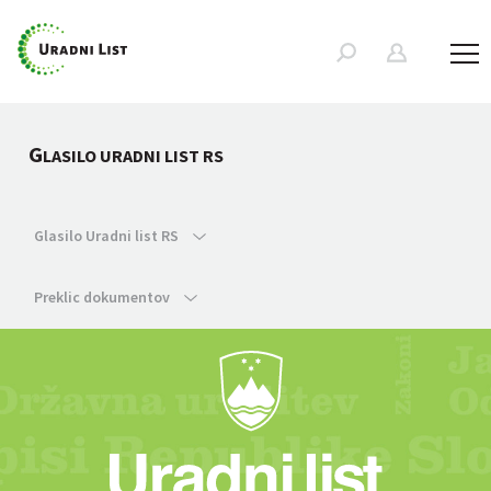
G
LASILO URADNI LIST RS
Glasilo Uradni list RS
Preklic dokumentov