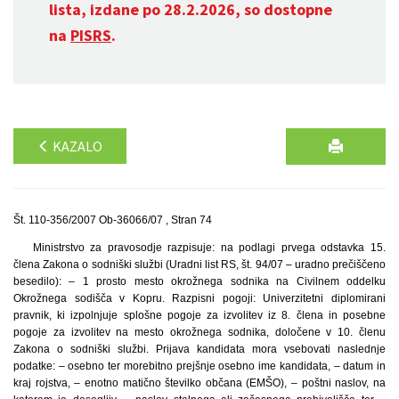
lista, izdane po 28.2.2026, so dostopne
na
PISRS
.
KAZALO
Št. 110-356/2007 Ob-36066/07 , Stran 74
Ministrstvo za pravosodje razpisuje: na podlagi prvega odstavka 15.
člena Zakona o sodniški službi (Uradni list RS, št. 94/07 – uradno prečiščeno
besedilo): – 1 prosto mesto okrožnega sodnika na Civilnem oddelku
Okrožnega sodišča v Kopru. Razpisni pogoji: Univerzitetni diplomirani
pravnik, ki izpolnjuje splošne pogoje za izvolitev iz 8. člena in posebne
pogoje za izvolitev na mesto okrožnega sodnika, določene v 10. členu
Zakona o sodniški službi. Prijava kandidata mora vsebovati naslednje
podatke: – osebno ter morebitno prejšnje osebno ime kandidata, – datum in
kraj rojstva, – enotno matično številko občana (EMŠO), – poštni naslov, na