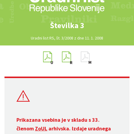
Številka 3
Uradni list RS, št. 3/2008 z dne 11. 1. 2008
Prikazana vsebina je v skladu s 33.
členom
ZoUL
arhivska. Izdaje uradnega