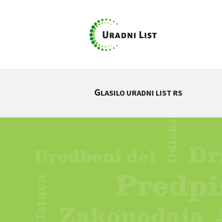
G
LASILO URADNI LIST RS