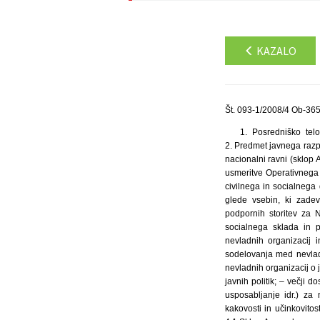
KAZALO
Št. 093-1/2008/4 Ob-365
1. Posredniško telo in izvajalec razpisa: Republika Slovenija, Ministrstvo za javno upravo, Tržaška 21, 1000 Ljubljana. 2. Predmet javnega razpisa Predmet javnega razpisa je sofinanciranje projektov: A) horizontalnih mrežnih nevladnih organizacij na nacionalni ravni (sklop A), B) NVO stičišč na regionalni ravni (sklop B). Javni razpis je namenjen doseganju ciljev 5.3. prednostne usmeritve Operativnega programa razvoja človeških virov za obdobje 2007 do 2013: Spodbujanje razvoja nevladnih organizacij, civilnega in socialnega dialoga. Financirani bodo projekti, ki bodo vsebinsko usmerjeni v: – informiranje nevladnih organizacij glede vsebin, ki zadevajo nevladne organizacije, podporo mreženju in sodelovanju nevladnih organizacij; – zagotavljanje podpornih storitev za NVO; – razvoj in uvajanje novih IKT rešitev za NVO sektor. Projekti bodo sofinancirani iz Evropskega socialnega sklada in proračuna Republike Slovenije. 3. Namen in cilji razpisa Sofinancirani projekti horizontalnih mrežnih nevladnih organizacij in regionalnih NVO stičišč morajo prispevati k: – spodbujanju dialoga, povezovanja in različnih oblik sodelovanja med nevladnimi organizacijami na nacionalni, regionalni ter ravni EU; – izboljšanju ozaveščenosti in informiranosti nevladnih organizacij o javnih politikah, kar bo omogočilo aktivnejšo vlogo nevladnih organizacij v procesih oblikovanja in izvajanja javnih politik; – večji dostopnosti storitev (pravno svetovanje, svetovanje s področja finančnega poslovanja, projektno svetovanje, usposabljanje idr.) za nevladne organizacije; – povečanju računalniške pismenosti v nevl