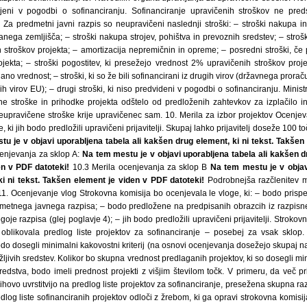
u je v objavi uporabljena tabela ali kakšen drug element, ki ni tekst. Takšen
enjevanja za sklop A:
Na tem mestu je v objavi uporabljena tabela ali kakšen dr
n v PDF datoteki!
10.3 Merila ocenjevanja za sklop B
Na tem mestu je v objavi
i ni tekst. Takšen element je viden v PDF datoteki!
Podrobnejša razčlenitev meril za ocenjevanje je v razpisni dokumentaciji. 11. Ocenjevanje vlog Strokovna komisija bo ocenjevala le vloge, ki: – bodo prispele pravočasno, na način določen v 13. točki predmetnega javnega razpisa; – bodo predložene na predpisanih obrazcih iz razpisne dokumentacije; – bodo izpolnjevale osnovne pogoje razpisa (glej poglavje 4); – jih bodo predložili upravičeni prijavitelji. Strokovna komisija bo, na osnovi rezultatov ocenjevanja, oblikovala predlog liste projektov za sofinanciranje – posebej za vsak sklop. Za sofinanciranje bodo predlagani projekti, ki bodo dosegli minimalni kakovostni kriterij (na osnovi ocenjevanja dosežejo skupaj najmanj 50% vseh možnih točk), do porabe razpoložljivih sredstev. Kolikor bo skupna vrednost predlaganih projektov, ki so dosegli minimalni kakovostni kriterij presegla razpoložljiva sredstva, bodo imeli prednost projekti z višjim številom točk. V primeru, da več prijaviteljev doseže enako število točk in bi bila z njihovo uvrstitvijo na predlog liste projektov za sofinanciranje, presežena skupna razpoložljiva sredstva, se o uvrstitvi projektov na predlog liste sofinanciranih projektov odloči z žrebom, ki ga opravi strokovna komisija. Vloge se bodo najprej ocenjevale s stališča skladnosti s cilji prednostne usmeritve: Spodbujanje razvoja nevladnih organizacij, civilnega in socialnega dialoga, Operativnega programa razvoja človeških virov za obdobje 2007–2013 ter vpliva na spodbujanje trajnostnega razvoja in enake možnosti. Kolikor bo strokovna komisija ugotovila, da projekt ni skladen s cilji prednostne usmeritve ali izkazuje negativen vpliv na trajnostni razvoj ali enake možnosti, bo projekt izločila iz nadaljnjega ocenjevanja. V primeru, da bo upravičenec v prijavi kot upravičene navedel tudi stroške, ki niso upravičeni do sofinanciranja iz Evropskega socialnega sklada, bo strokovna komisija ustrezno znižala višino sofinanciranja ter prijavitelju predlagala nižjo višino sofinanciranja od zaprošene. Če se prijavitelj ne bo strinjal s predlogom, se šteje, da odstopa od vloge. V primeru, da bo upravičenec v prijavi prijavil prihodke projekta, bo strokovna komisija ustrezno znižala višino sofinanciranja ter upravičencu predlagala nižjo višino sofinanciranja od zaprošene. Če se prijavitelj ne bo strinjal s predlogom, se šteje, da odstopa od vloge. Posredniško telo lahko preostala razpoložljiva sredstva ponudi naslednjemu najvišje pozitivno ocenjenemu upravičencu. O dodelitvi sredstev bo, na predlog strokovne komisije, s sklepom odločil predstojnik Ministrstva za javno upravo. 11.1 Dodatno določilo za ocenjevanje projektov iz sklopa B V okviru sklopa B – podpora projektom regionalnih NVO stičišč – bo za isto geografsko območje (statistična regija klasifikacija NUTS III) sofinanciran največ en projekt. Kolikor bo za isto geografsko področje predloženih več projektov, bo sofinanciran projekt, ki bo v postopku ocenjevanja pridobil najvišje število točk. 12. Zavrnitev in zavržba vlog 12.1 Zavržba vlog Strokovna komisija bo predlagala, da se zavržejo vloge: – ki ne bodo poslane v roku in na način predpisan v 13. točki besedila razpisa; – ki ne bodo vsebovale vseh dokazil in drugih sestavin, ki jih zahteva besedilo razpisa in razpisne dokumentacije za razpisno področje in ne bodo dopolnjene v roku za dopolnitev vloge (nepopolne vloge); – ki bodo nepravilno izpolnjene in označene. 12.2 Zavrnitev vlog Zavrnjene bodo vloge: – tistih upravičencev, ki ne bodo izpolnjevali osnovnih pogojev, določenih v besedilu razpisa in razpisne dokumentacije za razpisano področje; – ki jih bo strokovna komisija na podlagi meril za ocenjevanje izločila; – ki ne bodo upoštevale omejitev glede zaprošene višine sofinanciranja; – ki bodo glede na merila pozitivno ocenjene, vendar bodo razpoložljiva sredstva že razdeljena med relativno boljše ocenjene vloge. 13. Rok in način prijave na razpis Rok za oddajo prijav je 30 dni po objavi tega razpisa v Uradnem listu Republike Slovenije oziroma do vključno 11. februarja 2008. Vloga mora biti oddana na prijavnih obrazcih, ki so del razpisne dokumentacije in mora vsebovati vse zahtevane priloge in podatke, določene v razpisni dokumentaciji. Vloge na razpis morajo, ne glede na način oddaje, prispeti na naslov: Ministrstvo za javno upravo, Tržaška 21, 1000 Ljubljana, najkasneje do 11. 2. 2008 do 13. ure. Vloge, ki bodo prispele po tem roku se štejejo kot prepozne in bodo upravičencu vrnjene neodprte. Vlogo je potrebno poslati v zaprtem ovitku, ki mora biti označen: »Ne odpiraj! – Vloga Javni razpis za sofinanciranje projektov horizontalnih mrežnih NVO in regionalnih NVO stičišč – Sklop A ali Sklop B (navedite samo sklop, na katerega se prijavljate)«. Uporabite obrazec za označbo vloge (Razpisna dokumentacija – priloga št. 4). Posamezni prijavitelj lahko na javni razpis, ne glede na sklop, predloži eno vlogo za sofinanciranje. Kolikor bo prijavitelj predložil več vlog za sofinanciranje, bo upoštevana tista vloga, ki bo na ministrstvu evidentirana kot prva prispela. Za prepozno se šteje vloga, ki Ministrstvu za javno upravo ni bila predložena do navedenega roka. Za nepopolno se šteje vloga, ki ne vsebuje vseh sestavin, zahtevanih v besedilu razpisa in razpisni dokumentaciji. Oddaja vloge pomeni, da se prijavitelj strinja s pogoj