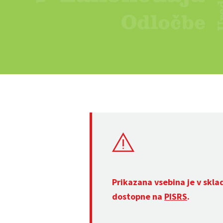
Prikazana vsebina je v skla
dostopne na
PISRS
.