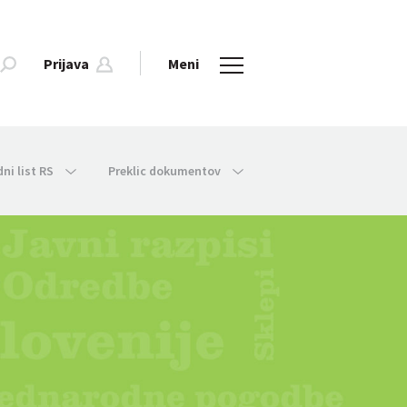
Prijava
Meni
dni list RS
Preklic dokumentov