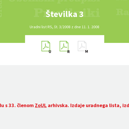
Številka 3
Uradni list RS, št. 3/2008 z dne 11. 1. 2008
du s 33. členom
ZoUL
arhivska. Izdaje uradnega lista, iz