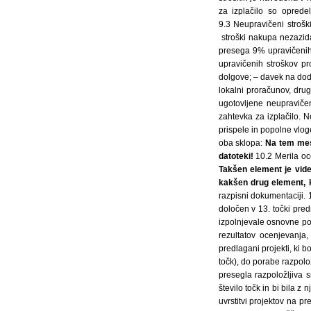
Na tem mest
datoteki!
10.2 Merila oc
Takšen element je vide
kakšen drug element, k