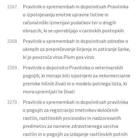
2267.
Pravilnik o spremembah in dopolnitvah Pravilnika
o izpolnjevanju enotne upravne listine in
računalniški izmenjavi podatkov ter o drugih
obrazcih, ki se uporabljajo v carinskih postopkih
2268.
Pravilnik o spremembah in dopolnitvah odredbe o
ukrepih za preprečevanje širjenja in zatiranje šarke,
ki jo povzroča virus Plum pox virus
2269.
Pravilnik o dopolnitvi Pravilnika o veterinarskih
pogojih, ki morajo biti izpolnjeni za nekomercialne
premike hišnih živali in o modelu potnega lista, ki
mora spremljati te živali
2270.
Pravilnik o spremembah in dopolnitvah pravilnika
o pogojih za registracijo imetnikov določenih
rastlin, rastlinskih proizvodov in nadzorovanih
predmetov za namene zdravstvenega varstva
rastlin in o pogojih za izdajanje rastlinskih ­potnih