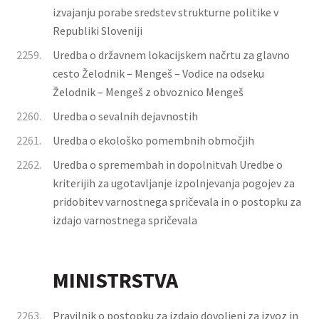
izvajanju porabe sredstev strukturne politike v
Republiki Sloveniji
2259.
Uredba o državnem lokacijskem načrtu za glavno
cesto Želodnik – Mengeš – Vodice na odseku
Želodnik – Mengeš z obvoznico Mengeš
2260.
Uredba o sevalnih dejavnostih
2261.
Uredba o ekološko pomembnih območjih
2262.
Uredba o spremembah in dopolnitvah Uredbe o
kriterijih za ugotavljanje izpolnjevanja pogojev za
pridobitev varnostnega spričevala in o postopku za
izdajo varnostnega spričevala
MINISTRSTVA
2263.
Pravilnik o postopku za izdajo dovoljenj za izvoz in