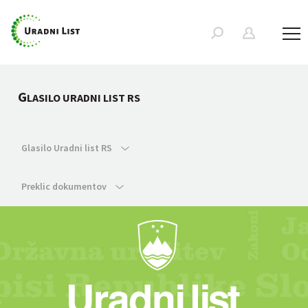
G
LASILO URADNI LIST RS
Glasilo Uradni list RS
Preklic dokumentov