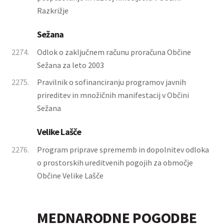
Razkrižje
Sežana
2274.
Odlok o zaključnem računu proračuna Občine
Sežana za leto 2003
2275.
Pravilnik o sofinanciranju programov javnih
prireditev in množičnih manifestacij v Občini
Sežana
Velike Lašče
2276.
Program priprave sprememb in dopolnitev odloka
o prostorskih ureditvenih pogojih za območje
Občine Velike Lašče
MEDNARODNE POGODBE