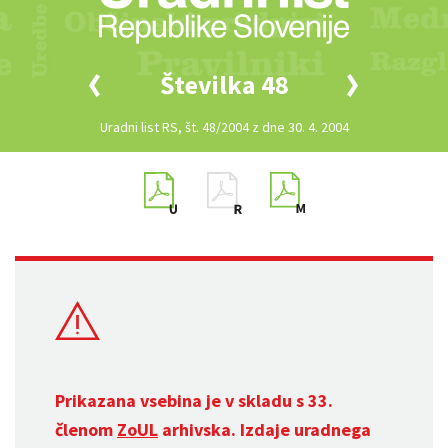
Številka 48
Uradni list RS, št. 48/2004 z dne 30. 4. 2004
Prikazana vsebina je v skladu s 33.
členom
ZoUL
arhivska. Izdaje uradnega