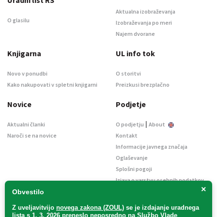
Uradni list RS
Aktualna izobraževanja
O glasilu
Izobraževanja po meri
Najem dvorane
Knjigarna
UL info tok
Novo v ponudbi
O storitvi
Kako nakupovati v spletni knjigarni
Preizkusi brezplačno
Novice
Podjetje
|
Aktualni članki
O podjetju
About
Naroči se na novice
Kontakt
Informacije javnega značaja
Oglaševanje
Splošni pogoji
Izjava o varstvu osebnih podatkov
×
E-dražbe
Obvestilo
Z uveljavitvijo
novega zakona (ZOUL)
se je
izdajanje uradnega
lista s 1. 3. 2026 preneslo
neposredno
na Službo Vlade