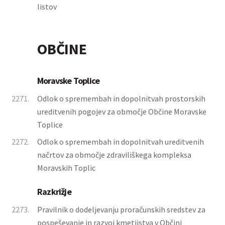
listov
OBČINE
Moravske Toplice
2271.
Odlok o spremembah in dopolnitvah prostorskih
ureditvenih pogojev za območje Občine Moravske
Toplice
2272.
Odlok o spremembah in dopolnitvah ureditvenih
načrtov za območje zdraviliškega kompleksa
Moravskih Toplic
Razkrižje
2273.
Pravilnik o dodeljevanju proračunskih sredstev za
pospeševanje in razvoj kmetijstva v Občini