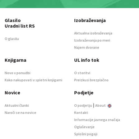
Glasilo
Izobraževanja
Uradni list RS
Aktualna izobraževanja
O glasilu
Izobraževanja po meri
Najem dvorane
Knjigarna
UL info tok
Novo v ponudbi
O storitvi
Kako nakupovati v spletni knjigarni
Preizkusi brezplačno
Novice
Podjetje
|
Aktualni članki
O podjetju
About
Naroči se na novice
Kontakt
Informacije javnega značaja
Oglaševanje
Splošni pogoji