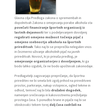
Glavna cilja
Predloga zakona o spremembah in
dopolnitvah Zakona o omejevanju porabe alkohola
sta
povečati financiranje športnih organizacij iz
lastnih dejavnosti
ter s podeljevanjem dovoljenj
regulirati omejeno možnost točenja pijač z
omejeno vsebnostjo alkohola na športnih
prireditvah
. Tako naj bi se preprečila nelegalen vnos
in čezmerno uživanje alkoholnih pijač na javnih
prireditvah. Novost, ki jo prinaša predlog, je
omejevanje organizatorjev z dovoljenjem
, ki ga
bodo lahko izgubili, če ne bodo upoštevali zakonodaje.
Predlagatelji zagovarjajo prepričanje, da športna
prireditev ne bi smela biti zgolj prihod na prireditveni
prostor, parkiranje, nakup vstopnice, ogled tekme in
odhod, temveč naj bi bila
družabni dogodek
,
namenjen srečevanju in kakovostnemu preživljanju
prostega časa. S ponudbo hrane in pijače naj bi se
obiskovalci tekem torej
dalj časa zadržali na