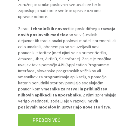
združenj in urnike poslovnih svetovalcev ter ki
zaposlujejo nadzorne svete in uprave oziroma
upravne odbore.
Zaradi
tehnoloških novosti
in posledičnega
razvoja
novih poslovnih modelov
so se v številnih
dejavnostih tradicionalni poslovni modeli spremenili ali
celo umaknili, obenem pa so se uveljavili novi
ponudniki storitev (med njimi so na primer Netflix,
Amazon, Uber, AirBnB, Salesforce). Zanje je značilna
uveljavitev s pomočjo
API
(Application Programme
Interface, slovensko programskih vtičnikov ali
vmesnikov za programiranje aplikacij), s pomočjo
katerih ponudniki storitev ponujajo sodelujočim
ponudnikom
vmesnike za razvoj in priključitev
njihovih aplikacij za uporabnike
. Z njimi spreminjajo
verigo vrednosti, sodelujejo v razvoju
novih
poslovnih modelov in ustvarjajo nove storitve
.
PREBERI VEČ