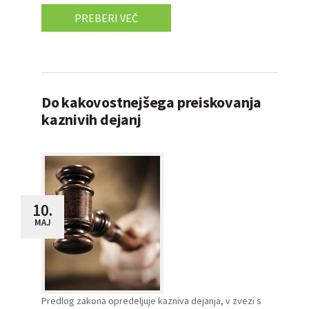
PREBERI VEČ
Do kakovostnejšega preiskovanja
kaznivih dejanj
10.
MAJ
Predlog zakona opredeljuje kazniva dejanja, v zvezi s