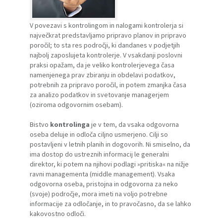
V povezavi s kontrolingom in nalogami kontrolerja si
največkrat predstavljamo pripravo planov in pripravo
poročil; to sta res področji, ki dandanes v podjetjih
najbolj zaposlujeta kontrolerje. V vsakdanji poslovni
praksi opažam, da je veliko kontrolerjevega časa
namenjenega prav zbiranju in obdelavi podatkov,
potrebnih za pripravo poročil, in potem zmanjka časa
za analizo podatkov in svetovanje managerjem
(oziroma odgovornim osebam).
Bistvo
kontrolinga
je v tem, da vsaka odgovorna
oseba deluje in odloča ciljno usmerjeno. Cilji so
postavljeni v letnih planih in dogovorih. Ni smiselno, da
ima dostop do ustreznih informacij le generalni
direktor, ki potem na njihovi podlagi »pritiska« na nižje
ravni managementa (middle management). Vsaka
odgovorna oseba, pristojna in odgovorna za neko
(svoje) področje, mora imeti na voljo potrebne
informacije za odločanje, in to pravočasno, da se lahko
kakovostno odloči.