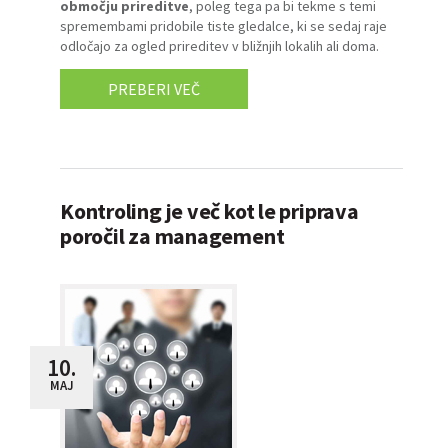
območju prireditve
, poleg tega pa bi tekme s temi
spremembami pridobile tiste gledalce, ki se sedaj raje
odločajo za ogled prireditev v bližnjih lokalih ali doma.
PREBERI VEČ
Kontroling je več kot le priprava
poročil za management
10.
MAJ