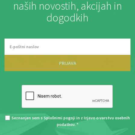
naših novostih, akcijah in
dogodkih
PRIJAVA
Seznanjen sem s
Splošnimi pogoji
in z
Izjavo o varstvu osebnih
podatkov
. *