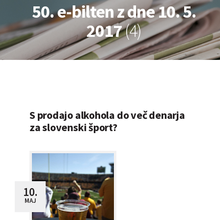
50. e-bilten z dne 10. 5.
2017
(4)
S prodajo alkohola do več denarja
za slovenski šport?
10.
MAJ