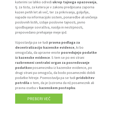
katerimi se lahko odredi
ukrep tajnega opazovanja
,
tj. za tista, za katera je v zakonu predpisana zaporna
kazen petih let ali več, ter za prikrivanja, goljufije,
napade na informacijski sistem, ponaredbe ali uničenja
poslovnih listih, izdaje poslovne tajnosti, javno
spodbujanje sovraštva, nasilja in nestrpnosti,
prepovedano prehajanje meje ipd.
Vzpostavlja pa se tudi
pravna podlaga za
decentralizacijo kazenske evidence
, ki bo
omogočala, da upravne enote
posredujejo podatke
iz kazenske evidence
. S tem se po eni strani
razbremeni centralni organ za posredovanje
podatkov
posamezniku iz kazenske evidence, po
drugi strani pa omogoča, da bodo posamezniki dobili
podatke hitreje. Poenostavlja pa se tudi
pridobitev
potrdila
o tem, da je (oziroma da ni) posameznik ali
pravna oseba v
kazenskem postopku
.
PREBERI VEČ