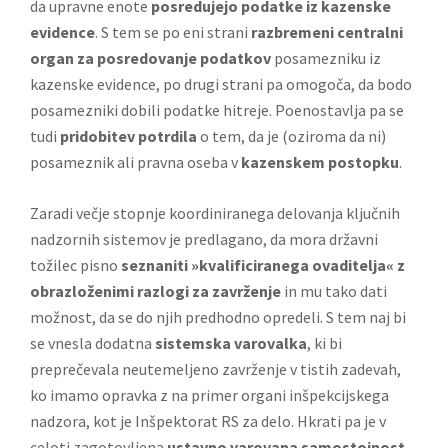
da upravne enote
posredujejo podatke iz kazenske
evidence
. S tem se po eni strani
razbremeni centralni
organ za posredovanje podatkov
posamezniku iz
kazenske evidence, po drugi strani pa omogoča, da bodo
posamezniki dobili podatke hitreje. Poenostavlja pa se
tudi
pridobitev potrdila
o tem, da je (oziroma da ni)
posameznik ali pravna oseba v
kazenskem postopku
.
Zaradi večje stopnje koordiniranega delovanja ključnih
nadzornih sistemov je predlagano, da mora državni
tožilec pisno
seznaniti »kvalificiranega ovaditelja« z
obrazloženimi razlogi za zavrženje
in mu tako dati
možnost, da se do njih predhodno opredeli. S tem naj bi
se vnesla dodatna
sistemska varovalka
, ki bi
preprečevala neutemeljeno zavrženje v tistih zadevah,
ko imamo opravka z na primer organi inšpekcijskega
nadzora, kot je Inšpektorat RS za delo. Hkrati pa je v
celoti zagotovljena
ustavno varovana samostojnost