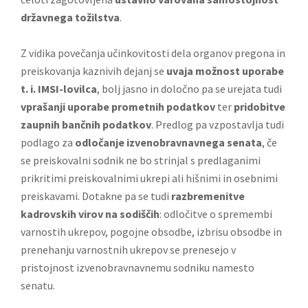
državnega tožilstva
.
Z vidika povečanja učinkovitosti dela organov pregona in
preiskovanja kaznivih dejanj se
uvaja možnost uporabe
t. i. IMSI-lovilca
, bolj jasno in določno pa se urejata tudi
vprašanji uporabe prometnih podatkov
ter
pridobitve
zaupnih bančnih podatkov
. Predlog pa vzpostavlja tudi
podlago za
odločanje izvenobravnavnega senata
, če
se preiskovalni sodnik ne bo strinjal s predlaganimi
prikritimi preiskovalnimi ukrepi ali hišnimi in osebnimi
preiskavami. Dotakne pa se tudi
razbremenitve
kadrovskih virov na sodiščih
: odločitve o spremembi
varnostih ukrepov, pogojne obsodbe, izbrisu obsodbe in
prenehanju varnostnih ukrepov se prenesejo v
pristojnost izvenobravnavnemu sodniku namesto
senatu.