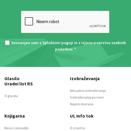
Seznanjen sem s
Splošnimi pogoji
in z
Izjavo o varstvu osebnih
podatkov
. *
Glasilo
Izobraževanja
Uradni list RS
Aktualna izobraževanja
O glasilu
Izobraževanja po meri
Najem dvorane
Knjigarna
UL info tok
Novo v ponudbi
O storitvi