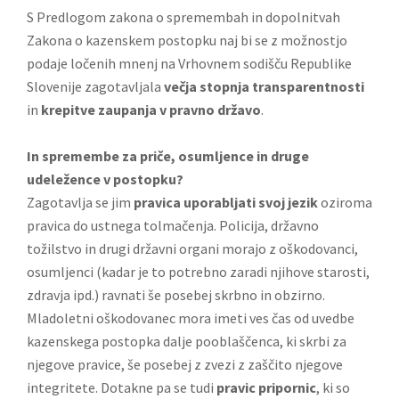
S
Predlogom zakona o spremembah in dopolnitvah
Zakona o kazenskem postopku
naj bi se z možnostjo
podaje ločenih mnenj na Vrhovnem sodišču Republike
Slovenije zagotavljala
večja stopnja transparentnosti
in
krepitve zaupanja v pravno državo
.
In spremembe za priče, osumljence in druge
udeležence v postopku?
Zagotavlja se jim
pravica uporabljati svoj jezik
oziroma
pravica do ustnega tolmačenja. Policija, državno
tožilstvo in drugi državni organi morajo z oškodovanci,
osumljenci (kadar je to potrebno zaradi njihove starosti,
zdravja ipd.) ravnati še posebej skrbno in obzirno.
Mladoletni oškodovanec mora imeti ves čas od uvedbe
kazenskega postopka dalje pooblaščenca, ki skrbi za
njegove pravice, še posebej z zvezi z zaščito njegove
integritete. Dotakne pa se tudi
pravic pripornic
, ki so