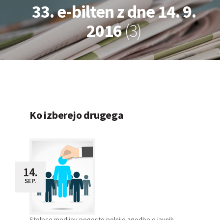
33. e-bilten z dne 14. 9.
2016
(3)
Ko izberejo drugega
14.
SEP.
Stolpce medijev pogosto polnijo zgodbe o javnih