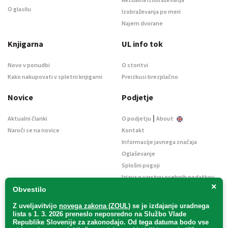
O glasilu
Izobraževanja po meri
Najem dvorane
Knjigarna
UL info tok
Novo v ponudbi
O storitvi
Kako nakupovati v spletni knjigarni
Preizkusi brezplačno
Novice
Podjetje
|
Aktualni članki
O podjetju
About
Naroči se na novice
Kontakt
Informacije javnega značaja
Oglaševanje
Splošni pogoji
Izjava o varstvu osebnih podatkov
×
E-dražbe
Obvestilo
Z uveljavitvijo
novega zakona (ZOUL)
se je
izdajanje uradnega
lista s 1. 3. 2026 preneslo
neposredno
na Službo Vlade
Republike Slovenije za zakonodajo
. Od tega datuma bodo vse