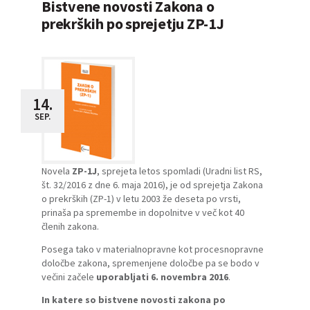
Bistvene novosti Zakona o
prekrških po sprejetju ZP-1J
14.
SEP.
Novela
ZP-1J
, sprejeta letos spomladi (Uradni list RS,
št. 32/2016 z dne 6. maja 2016), je od sprejetja
Zakona
o prekrških (ZP-1)
v letu 2003 že deseta po vrsti,
prinaša pa spremembe in dopolnitve v več kot 40
členih zakona.
Posega tako v materialnopravne kot procesnopravne
določbe zakona, spremenjene določbe pa se bodo v
večini začele
uporabljati 6. novembra 2016
.
In katere so bistvene novosti zakona po