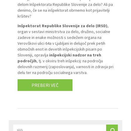
delom Inšpektorata Republike Slovenije za delo? Ali pa
denimo, če se na inšpektorat obrnemo kot prijavitelji
kršitev?
Inšpektorat Republike Slovenije za delo (IRSD)
,
organ v sestavi ministrstva za delo, družino, socialne
zadeve in enake možnosti s sedežem organa na
Verovškovi ulici 64a v Ljubljani in delujoč prek petih
območnih enot in devetih inšpekcijskih pisarn po
Sloveniji, opravlja
inšpekcijski nadzor na treh
področjih
, tj. v okviru treh inšpekcij: na področju
delovnih razmerij (zaposlovanja), varnosti in zdravja pri
delu ter na področju socialnega varstva.
PREBERI VEČ