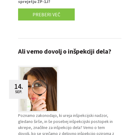
sprejetju ZP-1J?
PREBERI VEČ
Ali vemo dovolj o inšpekciji dela?
14.
SEP.
Poznamo zakonodajo, ki ureja inšpekcijski nadzor,
gledano širše, in še posebej inšpekcijski postopek in
ukrepe, značilne za inšpekcijo dela? Vemo o tem
dovolj, ko se srečamo z delovno inšpekcijo oziroma z