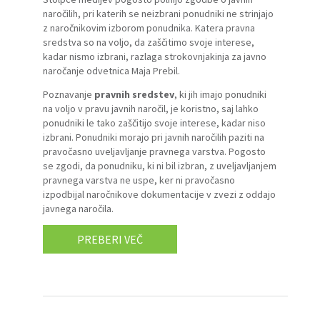
naročilih, pri katerih se neizbrani ponudniki ne strinjajo
z naročnikovim izborom ponudnika. Katera pravna
sredstva so na voljo, da zaščitimo svoje interese,
kadar nismo izbrani, razlaga strokovnjakinja za javno
naročanje odvetnica Maja Prebil.
Poznavanje
pravnih sredstev
, ki jih imajo ponudniki
na voljo v pravu javnih naročil, je koristno, saj lahko
ponudniki le tako zaščitijo svoje interese, kadar niso
izbrani. Ponudniki morajo pri javnih naročilih paziti na
pravočasno uveljavljanje pravnega varstva. Pogosto
se zgodi, da ponudniku, ki ni bil izbran, z uveljavljanjem
pravnega varstva ne uspe, ker ni pravočasno
izpodbijal naročnikove dokumentacije v zvezi z oddajo
javnega naročila.
PREBERI VEČ