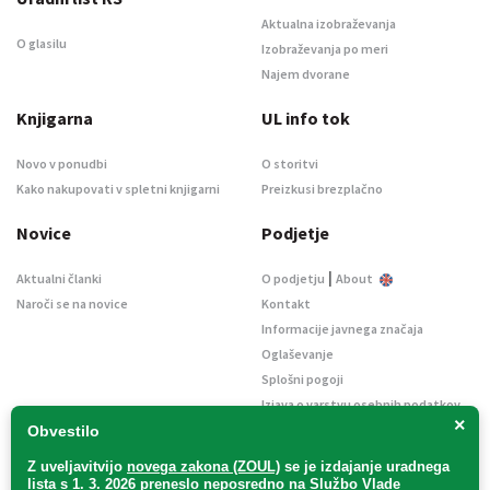
Aktualna izobraževanja
O glasilu
Izobraževanja po meri
Najem dvorane
Knjigarna
UL info tok
Novo v ponudbi
O storitvi
Kako nakupovati v spletni knjigarni
Preizkusi brezplačno
Novice
Podjetje
|
Aktualni članki
O podjetju
About
Naroči se na novice
Kontakt
Informacije javnega značaja
Oglaševanje
Splošni pogoji
Izjava o varstvu osebnih podatkov
×
E-dražbe
Obvestilo
Z uveljavitvijo
novega zakona (ZOUL)
se je
izdajanje uradnega
lista s 1. 3. 2026 preneslo
neposredno
na Službo Vlade