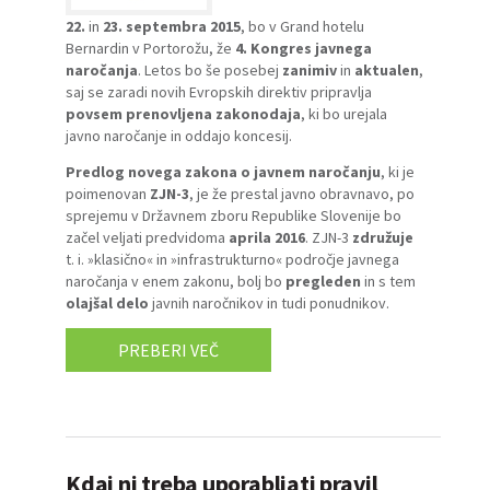
22.
in
23. septembra 2015
, bo v Grand hotelu
Bernardin v Portorožu, že
4. Kongres javnega
naročanja
. Letos bo še posebej
zanimiv
in
aktualen
,
saj se zaradi novih Evropskih direktiv pripravlja
povsem prenovljena zakonodaja
, ki bo urejala
javno naročanje in oddajo koncesij.
Predlog novega zakona o javnem naročanju
, ki je
poimenovan
ZJN-3
, je že prestal javno obravnavo, po
sprejemu v Državnem zboru Republike Slovenije bo
začel veljati predvidoma
aprila 2016
. ZJN-3
združuje
t. i. »klasično« in »infrastrukturno« področje javnega
naročanja v enem zakonu, bolj bo
pregleden
in s tem
olajšal delo
javnih naročnikov in tudi ponudnikov.
PREBERI VEČ
Kdaj ni treba uporabljati pravil