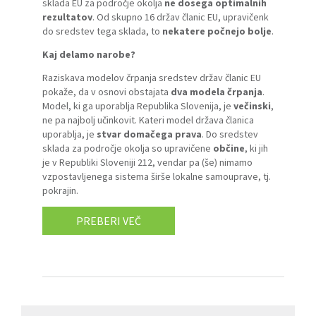
sklada EU za področje okolja
ne dosega optimalnih
rezultatov
. Od skupno 16 držav članic EU, upravičenk
do sredstev tega sklada, to
nekatere počnejo bolje
.
Kaj delamo narobe?
Raziskava modelov črpanja sredstev držav članic EU
pokaže, da v osnovi obstajata
dva modela črpanja
.
Model, ki ga uporablja Republika Slovenija, je
večinski
,
ne pa najbolj učinkovit. Kateri model država članica
uporablja, je
stvar domačega prava
. Do sredstev
sklada za področje okolja so upravičene
občine
, ki jih
je v Republiki Sloveniji 212, vendar pa (še) nimamo
vzpostavljenega sistema širše lokalne samouprave, tj.
pokrajin.
PREBERI VEČ