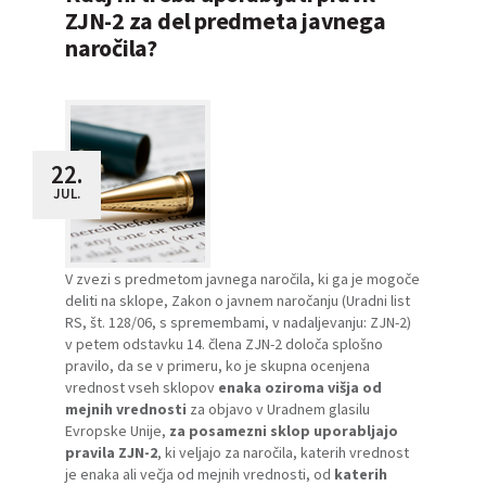
ZJN-2 za del predmeta javnega
naročila?
22.
JUL.
V zvezi s predmetom javnega naročila, ki ga je mogoče
deliti na sklope, Zakon o javnem naročanju (Uradni list
RS, št. 128/06, s spremembami, v nadaljevanju: ZJN-2)
v petem odstavku 14. člena ZJN-2 določa splošno
pravilo, da se v primeru, ko je skupna ocenjena
vrednost vseh sklopov
enaka oziroma višja od
mejnih vrednosti
za objavo v Uradnem glasilu
Evropske Unije,
za posamezni sklop uporabljajo
pravila ZJN-2
, ki veljajo za naročila, katerih vrednost
je enaka ali večja od mejnih vrednosti, od
katerih