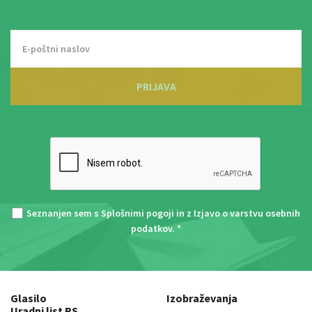
PRIJAVA
Seznanjen sem s
Splošnimi pogoji
in z
Izjavo o varstvu osebnih
podatkov
. *
Glasilo
Izobraževanja
Uradni list RS