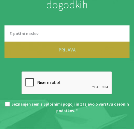
dogodkih
PRIJAVA
Seznanjen sem s
Splošnimi pogoji
in z
Izjavo o varstvu osebnih
podatkov
. *