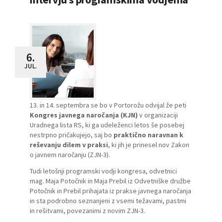
6.
JUL.
13. in 14. septembra se bo v Portorožu odvijal že peti
Kongres javnega naročanja (KJN)
v organizaciji
Uradnega lista RS, ki ga udeleženci letos še posebej
nestrpno pričakujejo, saj bo
praktično naravnan k
reševanju dilem v praksi
, ki jih je prinesel nov Zakon
o javnem naročanju (ZJN-3).
Tudi letošnji programski vodji kongresa, odvetnici
mag. Maja Potočnik in Maja Prebil iz Odvetniške družbe
Potočnik in Prebil prihajata iz prakse javnega naročanja
in sta podrobno seznanjeni z vsemi težavami, pastmi
in rešitvami, povezanimi z novim ZJN-3.