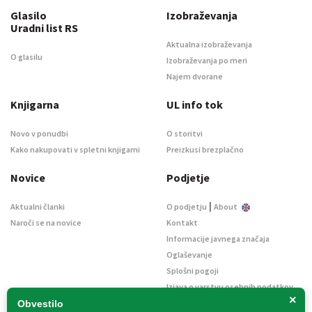
Glasilo
Izobraževanja
Uradni list RS
Aktualna izobraževanja
O glasilu
Izobraževanja po meri
Najem dvorane
Knjigarna
UL info tok
Novo v ponudbi
O storitvi
Kako nakupovati v spletni knjigarni
Preizkusi brezplačno
Novice
Podjetje
|
Aktualni članki
O podjetju
About
Naroči se na novice
Kontakt
Informacije javnega značaja
Oglaševanje
Splošni pogoji
Izjava o varstvu osebnih podatkov
×
E-dražbe
Obvestilo