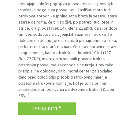
obstajajo splošni pogoji za posvojitev in ali posvojitelj
izpolnjuje pogoje za posvojitev. Zaslišati mora tudi
otrokove sorodnike (polnoletne brate in sestre, stare
starše oziroma, če ti niso živi, po potrebi tudi tete in
strice, drugi odstavek 147. člena ZZZDR), da si pridobi
čim več podatkov o življenjskih razmerah otroka. Te
določbe ne bo mogoče uresničiti pri najdenem otroku,
pri katerem so starši neznani. Otrokove pravice izraziti
svoje mnenje, kadar otrok še ni dopolnil 10 let (137.
člen ZZZDR), in drugih procesnih pravic otroka v
postopku posvojitve zakonodaja ne ureja. Prav tako
predpisi ne določajo, da bi moral center za socialno
delo pred odločitvijo pridobiti strokovno mnenje
posebne strokovne komisije, kot je to na primer
predvideno pri odločanju o odvzemu otroka (88. člen
1
ZSV).
PREBERI VEČ