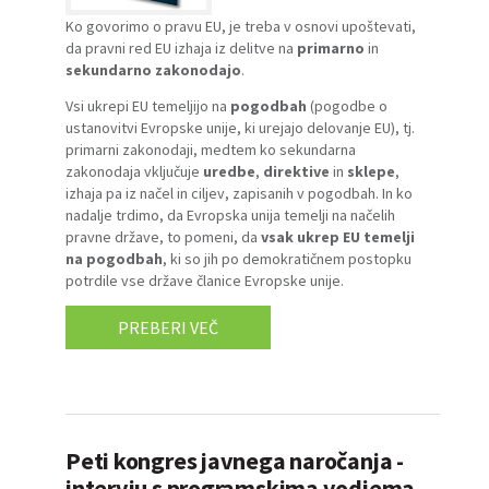
Ko govorimo o pravu EU, je treba v osnovi upoštevati,
da pravni red EU izhaja iz delitve na
primarno
in
sekundarno zakonodajo
.
Vsi ukrepi EU temeljijo na
pogodbah
(pogodbe o
ustanovitvi Evropske unije, ki urejajo delovanje EU), tj.
primarni zakonodaji, medtem ko sekundarna
zakonodaja vključuje
uredbe
,
direktive
in
sklepe
,
izhaja pa iz načel in ciljev, zapisanih v pogodbah. In ko
nadalje trdimo, da Evropska unija temelji na načelih
pravne države, to pomeni, da
vsak ukrep EU temelji
na pogodbah
, ki so jih po demokratičnem postopku
potrdile vse države članice Evropske unije.
PREBERI VEČ
Peti kongres javnega naročanja -
intervju s programskima vodjema