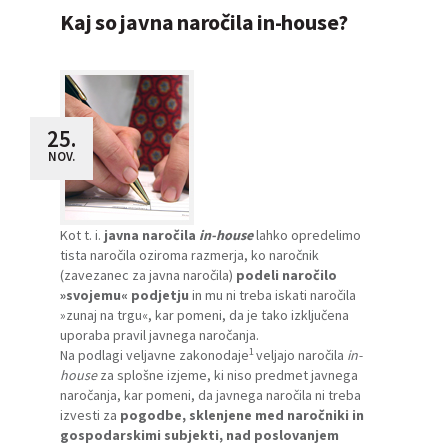
Kaj so javna naročila in-house?
25.
NOV.
Kot t. i.
javna naročila
in-house
lahko opredelimo
tista naročila oziroma razmerja, ko naročnik
(zavezanec za javna naročila)
podeli naročilo
»svojemu« podjetju
in mu ni treba iskati naročila
»zunaj na trgu«, kar pomeni, da je tako izključena
uporaba pravil javnega naročanja.
1
Na podlagi veljavne zakonodaje
veljajo naročila
in-
house
za splošne izjeme, ki niso predmet javnega
naročanja, kar pomeni, da javnega naročila ni treba
izvesti za
pogodbe, sklenjene med naročniki in
gospodarskimi subjekti, nad poslova­njem