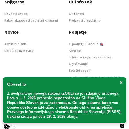
Knjigarna
UL info tok
Novo v ponudbi
O storitvi
Kako nakupovati v spletni knjigarni
Preizkusi brezplačno
Novice
Podjetje
|
Aktualni članki
O podjetju
About
Naroči se na novice
Kontakt
Informacije javnega značaja
Oglaševanje
Splošni pogoji
Izjava o varstvu osebnih podatkov
×
E-dražbe
Obvestilo
Z uveljavitvijo
novega zakona (ZOUL)
se je
izdajanje uradnega
lista s 1. 3. 2026 preneslo
neposredno
na Službo Vlade
Republike Slovenije za zakonodajo
. Od tega datuma bodo vse
objave dostopne izključno v elektronski obliki na spletišču
Pravnega informacijskega sistema Republike Slovenije (PISRS),
Uradni list d. o. o. – v likvidaciji / Vse pravice pridržane.
tiskana izdaja pa se z 28. 2. 2026 ukinja.
Pravna obvestila
/
Piškotki
/ Avtorji:
TriTim spletna agencija
v sodelovanju z
2Mobile