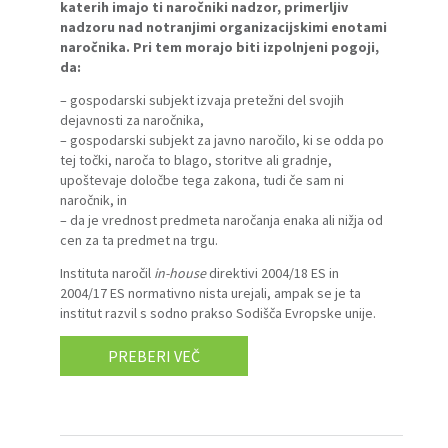
katerih imajo ti naročniki nadzor, primerljiv
nadzoru nad notranjimi organizacijskimi enotami
naročnika. Pri tem morajo biti izpolnjeni pogoji,
da:
– gospodarski subjekt izvaja pretežni del svojih
dejavnosti za naročnika,
– gospodarski subjekt za javno naročilo, ki se odda po
tej točki, naroča to blago, storitve ali gradnje,
upoštevaje določbe tega zakona, tudi če sam ni
naročnik, in
– da je vrednost predmeta naročanja enaka ali nižja od
cen za ta predmet na trgu.
Instituta naročil
in-house
direktivi 2004/18 ES in
2004/17 ES normativno nista urejali, ampak se je ta
institut razvil s sodno prakso Sodišča Evropske unije.
PREBERI VEČ