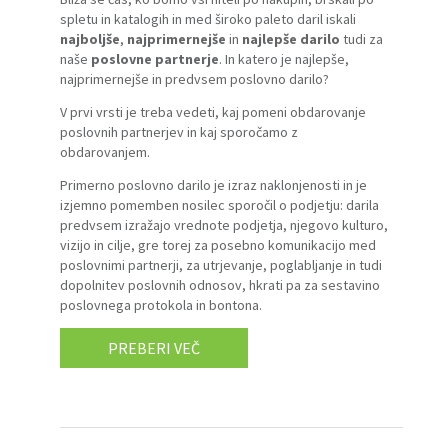
spletu in katalogih in med široko paleto daril iskali
najboljše
,
najprimernejše
in
najlepše darilo
tudi za
naše
poslovne partnerje
. In katero je najlepše,
najprimernejše in predvsem poslovno darilo?
V prvi vrsti je treba vedeti, kaj pomeni obdarovanje
poslovnih partnerjev in kaj sporočamo z
obdarovanjem.
Primerno poslovno darilo je izraz naklonjenosti in je
izjemno pomemben nosilec sporočil o podjetju: darila
predvsem izražajo vrednote podjetja, njegovo kulturo,
vizijo in cilje, gre torej za posebno komunikacijo med
poslovnimi partnerji, za utrjevanje, poglabljanje in tudi
dopolnitev poslovnih odnosov, hkrati pa za sestavino
poslovnega protokola in bontona.
PREBERI VEČ