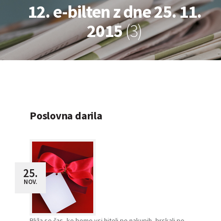
12. e-bilten z dne 25. 11.
2015
(3)
Poslovna darila
25.
NOV.
Bliža se čas, ko bomo vsi hiteli po nakupih, brskali po