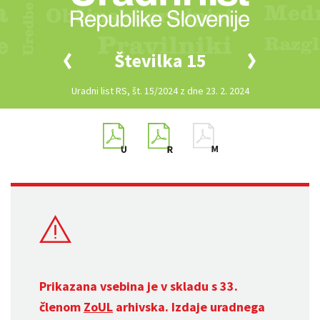
Številka 15
Uradni list RS, št. 15/2024 z dne 23. 2. 2024
Prikazana vsebina je v skladu s 33.
členom
ZoUL
arhivska. Izdaje uradnega