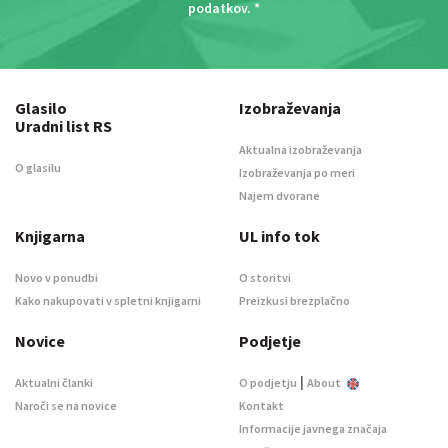
podatkov
. *
Glasilo
Izobraževanja
Uradni list RS
Aktualna izobraževanja
O glasilu
Izobraževanja po meri
Najem dvorane
Knjigarna
UL info tok
Novo v ponudbi
O storitvi
Kako nakupovati v spletni knjigarni
Preizkusi brezplačno
Novice
Podjetje
|
Aktualni članki
O podjetju
About
Naroči se na novice
Kontakt
Informacije javnega značaja