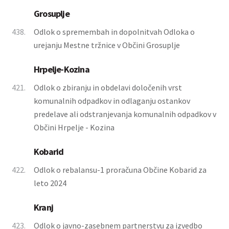
Grosuplje
438.
Odlok o spremembah in dopolnitvah Odloka o
urejanju Mestne tržnice v Občini Grosuplje
Hrpelje-Kozina
421.
Odlok o zbiranju in obdelavi določenih vrst
komunalnih odpadkov in odlaganju ostankov
predelave ali odstranjevanja komunalnih odpadkov v
Občini Hrpelje - Kozina
Kobarid
422.
Odlok o rebalansu-1 proračuna Občine Kobarid za
leto 2024
Kranj
423.
Odlok o javno-zasebnem partnerstvu za izvedbo