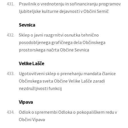
431.
Pravilnik o vrednotenju in sofinanciranju programov
ljubiteljske kulturne dejavnosti v Občini Semič
Sevnica
432.
Sklep o javni razgrnitvi osnutka tehnično
posodobljenega grafičnega dela Občinskega
prostorskega načrta Občine Sevnica
Velike Lašče
433.
Ugotovitveni sklep o prenehanju mandata članice
Občinskega sveta Občine Velike Lašče zaradi
nezdružljivosti funkcij
Vipava
434.
Odlok o spremembi Odloka o pokopališkem redu v
Občini Vipava