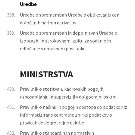
Uredbe
398.
Uredba o spremembah Uredbe o oblikovanju cen
določenih naftnih derivatov
399.
Uredba o spremembah in dopolnitvah Uredbe o
izobrazbi in strokovnem izpitu za vodenje in
odločanje v upravnem postopku
MINISTRSTVA
400.
Pravilnik o storitvah, kadrovskih pogojih,
usposabljanju in superviziji v dolgotrajni oskrbi
401.
Pravilnik o načinu in pogojih dostopa do podatkov iz
informatizirane centralne zbirke podatkov o
pravicah do dolgotrajne oskrbe
402.
Pravilnik o standardih in normativih