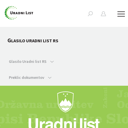
G
LASILO URADNI LIST RS
Glasilo Uradni list RS
Preklic dokumentov