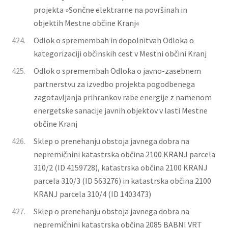
projekta »Sončne elektrarne na površinah in
objektih Mestne občine Kranj«
424.
Odlok o spremembah in dopolnitvah Odloka o
kategorizaciji občinskih cest v Mestni občini Kranj
425.
Odlok o spremembah Odloka o javno-zasebnem
partnerstvu za izvedbo projekta pogodbenega
zagotavljanja prihrankov rabe energije z namenom
energetske sanacije javnih objektov v lasti Mestne
občine Kranj
426.
Sklep o prenehanju obstoja javnega dobra na
nepremičnini katastrska občina 2100 KRANJ parcela
310/2 (ID 4159728), katastrska občina 2100 KRANJ
parcela 310/3 (ID 563276) in katastrska občina 2100
KRANJ parcela 310/4 (ID 1403473)
427.
Sklep o prenehanju obstoja javnega dobra na
nepremičnini katastrska občina 2085 BABNI VRT