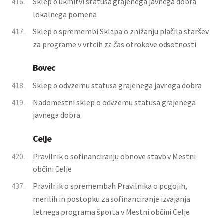
416.
Sklep o ukinitvi statusa grajenega javnega dobra
lokalnega pomena
417.
Sklep o spremembi Sklepa o znižanju plačila staršev
za programe v vrtcih za čas otrokove odsotnosti
Bovec
418.
Sklep o odvzemu statusa grajenega javnega dobra
419.
Nadomestni sklep o odvzemu statusa grajenega
javnega dobra
Celje
420.
Pravilnik o sofinanciranju obnove stavb v Mestni
občini Celje
437.
Pravilnik o spremembah Pravilnika o pogojih,
merilih in postopku za sofinanciranje izvajanja
letnega programa športa v Mestni občini Celje