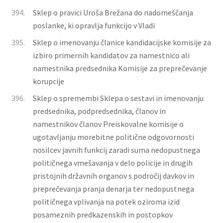
394.
Sklep o pravici Uroša Brežana do nadomeščanja
poslanke, ki opravlja funkcijo v Vladi
395.
Sklep o imenovanju članice kandidacijske komisije za
izbiro primernih kandidatov za namestnico ali
namestnika predsednika Komisije za preprečevanje
korupcije
396.
Sklep o spremembi Sklepa o sestavi in imenovanju
predsednika, podpredsednika, članov in
namestnikov članov Preiskovalne komisije o
ugotavljanju morebitne politične odgovornosti
nosilcev javnih funkcij zaradi suma nedopustnega
političnega vmešavanja v delo policije in drugih
pristojnih državnih organov s področij davkov in
preprečevanja pranja denarja ter nedopustnega
političnega vplivanja na potek oziroma izid
posameznih predkazenskih in postopkov