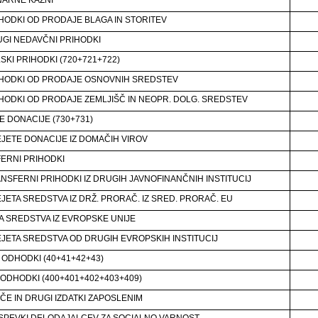
IHODKI OD PRODAJE BLAGA IN STORITEV
UGI NEDAVČNI PRIHODKI
SKI PRIHODKI (720+721+722)
IHODKI OD PRODAJE OSNOVNIH SREDSTEV
IHODKI OD PRODAJE ZEMLJIŠČ IN NEOPR. DOLG. SREDSTEV
E DONACIJE (730+731)
EJETE DONACIJE IZ DOMAČIH VIROV
ERNI PRIHODKI
ANSFERNI PRIHODKI IZ DRUGIH JAVNOFINANČNIH INSTITUCIJ
EJETA SREDSTVA IZ DRŽ. PRORAČ. IZ SRED. PRORAČ. EU
A SREDSTVA IZ EVROPSKE UNIJE
EJETA SREDSTVA OD DRUGIH EVROPSKIH INSTITUCIJ
 ODHODKI (40+41+42+43)
 ODHODKI (400+401+402+403+409)
AČE IN DRUGI IZDATKI ZAPOSLENIM
ISPEVKI DELODAJALCEV ZA SOCIALNO VARNOST