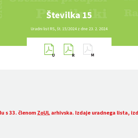
Številka 15
Uradni list RS, št. 15/2024 z dne 23. 2. 2024
du s 33. členom
ZoUL
arhivska. Izdaje uradnega lista, iz