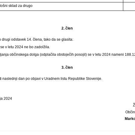
lošni sklad za drugo
2. člen
 drugi odstavek 14. člena, tako da se glasita:
se v letu 2024 ne bo zadolžila.
ljanja občinskega dolga (odplačila obstoječih posojil) se v letu 2024 nameni 188.1
3. člen
ti naslednji dan po objavi v Uradnem listu Republike Slovenije.
rja 2024
Občin
Marko