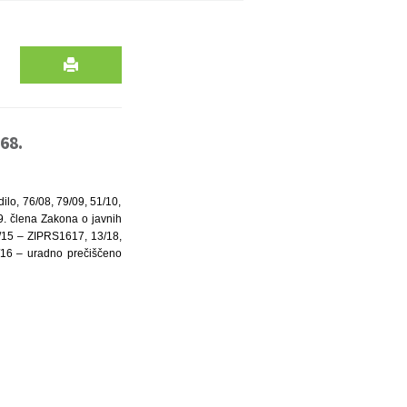
68.
ilo, 76/08, 79/09, 51/10,
. člena Zakona o javnih
96/15 – ZIPRS1617, 13/18,
9/16 – uradno prečiščeno