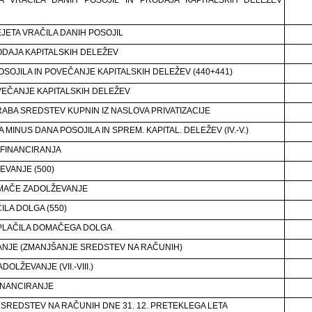
EJETA VRAČILA DANIH POSOJIL
ODAJA KAPITALSKIH DELEŽEV
OSOJILA IN POVEČANJE KAPITALSKIH DELEŽEV (440+441)
VEČANJE KAPITALSKIH DELEŽEV
RABA SREDSTEV KUPNIN IZ NASLOVA PRIVATIZACIJE
 MINUS DANA POSOJILA IN SPREM. KAPITAL. DELEŽEV (IV.-V.)
FINANCIRANJA
EVANJE (500)
MAČE ZADOLŽEVANJE
ILA DOLGA (550)
PLAČILA DOMAČEGA DOLGA
NJE (ZMANJŠANJE SREDSTEV NA RAČUNIH)
DOLŽEVANJE (VII.-VIII.)
INANCIRANJE
 SREDSTEV NA RAČUNIH DNE 31. 12. PRETEKLEGA LETA