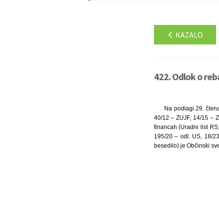
KAZALO
422. Odlok o reb
Na podlagi 29. člena
40/12 – ZUJF, 14/15 – 
financah (Uradni list RS
195/20 – odl. US, 18/23
besedilo) je Občinski sv