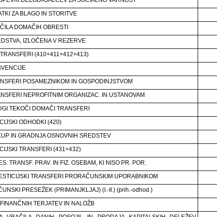
ATKI ZA BLAGO IN STORITVE
AČILA DOMAČIH OBRESTI
EDSTVA, IZLOČENA V REZERVE
 TRANSFERI (410+411+412+413)
BVENCIJE
ANSFERI POSAMEZNIKOM IN GOSPODINJSTVOM
ANSFERI NEPROFITNIM ORGANIZAC. IN USTANOVAM
UGI TEKOČI DOMAČI TRANSFERI
CIJSKI ODHODKI (420)
KUP IN GRADNJA OSNOVNIH SREDSTEV
CIJSKI TRANSFERI (431+432)
ES. TRANSF. PRAV. IN FIZ. OSEBAM, KI NISO PR. POR.
VESTICIJSKI TRANSFERI PRORAČUNSKIM UPORABNIKOM
NSKI PRESEŽEK (PRIMANJKLJAJ) (I.-II.) (prih.-odhod.)
FINANČNIH TERJATEV IN NALOŽB
A VRAČILA DANIH POSOJIL IN PRODAJA KAPITALSKIH DELEŽEV