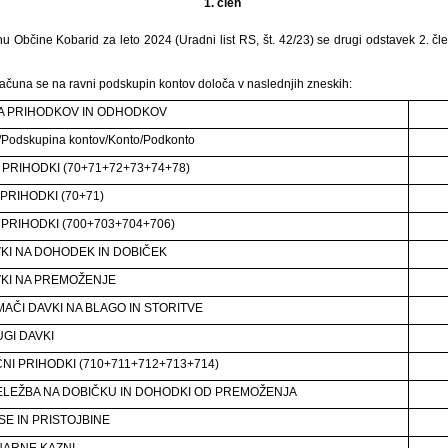
1. člen
u Občine Kobarid za leto 2024 (Uradni list RS, št. 42/23) se drugi odstavek 2. čl
računa se na ravni podskupin kontov določa v naslednjih zneskih:
A PRIHODKOV IN ODHODKOV
/Podskupina kontov/Konto/Podkonto
 PRIHODKI (70+71+72+73+74+78)
PRIHODKI (70+71)
 PRIHODKI (700+703+704+706)
VKI NA DOHODEK IN DOBIČEK
VKI NA PREMOŽENJE
MAČI DAVKI NA BLAGO IN STORITVE
UGI DAVKI
NI PRIHODKI (710+711+712+713+714)
ELEŽBA NA DOBIČKU IN DOHODKI OD PREMOŽENJA
SE IN PRISTOJBINE
NARNE KAZNI