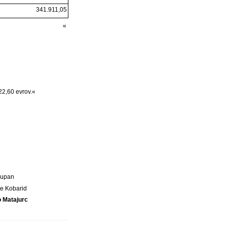
341.911,05
«
22,60 evrov.«
Župan
e Kobarid
 Matajurc