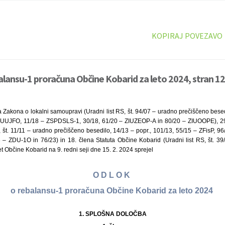
KOPIRAJ POVEZAVO
alansu-1 proračuna Občine Kobarid za leto 2024, stran 12
 Zakona o lokalni samoupravi (Uradni list RS, št. 94/07 – uradno prečiščeno besed
ZUUJFO, 11/18 – ZSPDSLS-1, 30/18, 61/20 – ZIUZEOP-A in 80/20 – ZIUOOPE), 29
, št. 11/11 – uradno prečiščeno besedilo, 14/13 – popr., 101/13, 55/15 – ZFisP, 
 – ZDU-1O in 76/23) in 18. člena Statuta Občine Kobarid (Uradni list RS, št. 3
et Občine Kobarid na 9. redni seji dne 15. 2. 2024 sprejel
O D L O K
o rebalansu-1 proračuna Občine Kobarid za leto 2024
1.
SPLOŠNA DOLOČBA