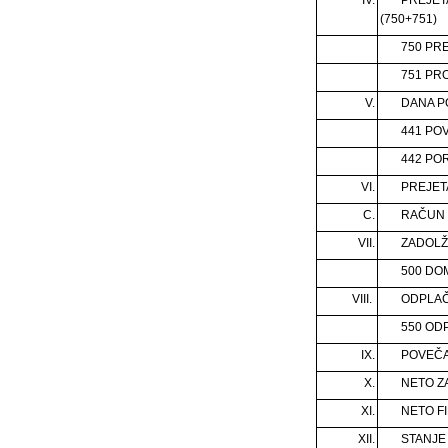
(750+751)
750 PR
751 PR
V.
DANA P
441 PO
442 PO
VI.
PREJETA
C.
RAČUN 
VII.
ZADOLŽ
500 DO
VIII.
ODPLAČ
550 OD
IX.
POVEČA
X.
NETO ZA
XI.
NETO F
XII.
STANJE