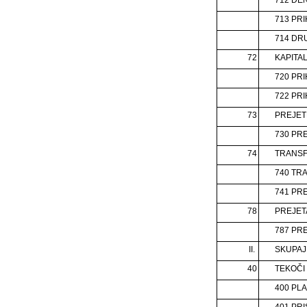
713 PR
714 DR
72
KAPITAL
720 PR
722 PR
73
PREJET
730 PR
74
TRANSF
740 TR
741 PR
78
PREJET
787 PR
II.
SKUPAJ
40
TEKOČI
400 PL
401 PR