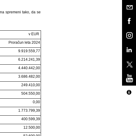
ena spremeni tako, da se
v EUR
Proračun leta 2024
9.919.559,77
6.214.241,39
4.440.442,00
3.686.482,00
249.410,00
504.550,00
0,00
1.773.799,39
400.599,39
12.500,00
52.600,00