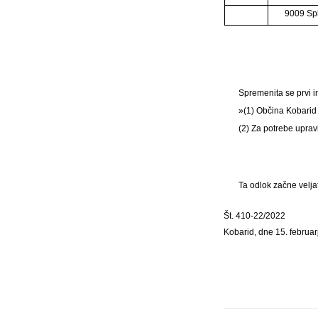
9009 Sp
Spremenita se prvi in
»(1) Občina Kobarid 
(2) Za potrebe uprav
Ta odlok začne velja
Št. 410-22/2022
Kobarid, dne 15. februa