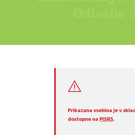
Prikazana vsebina je v skla
dostopne na
PISRS
.