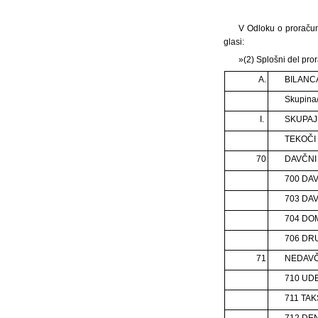
V Odloku o proračun
glasi:
»(2) Splošni del pro
A.
BILANC
Skupina
I.
SKUPAJ
TEKOČI 
70
DAVČNI
700 DA
703 DA
704 DO
706 DR
71
NEDAVČ
710 UD
711 TAK
712 DE