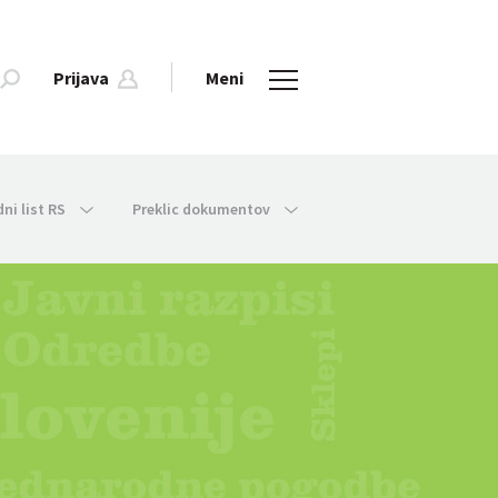
Prijava
Meni
dni list RS
Preklic dokumentov