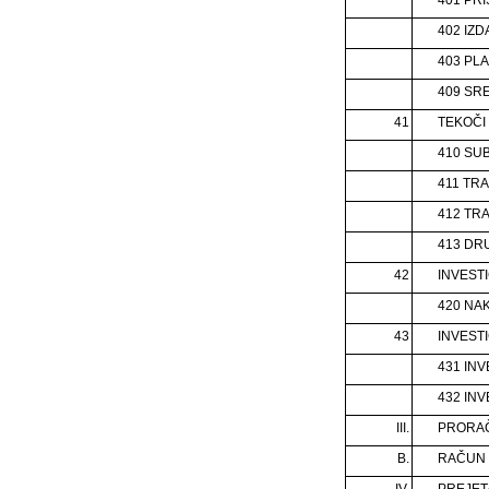
402 IZD
403 PL
409 SR
41
TEKOČI
410 SU
411 TR
412 TR
413 DR
42
INVESTI
420 NA
43
INVESTI
431 INV
432 IN
III.
PRORAČU
B.
RAČUN 
IV.
PREJET