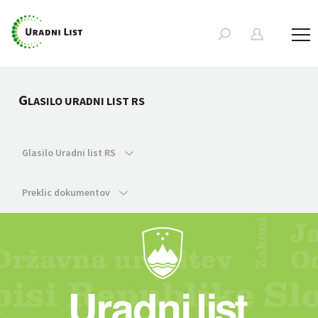
G
LASILO URADNI LIST RS
Glasilo Uradni list RS
Preklic dokumentov