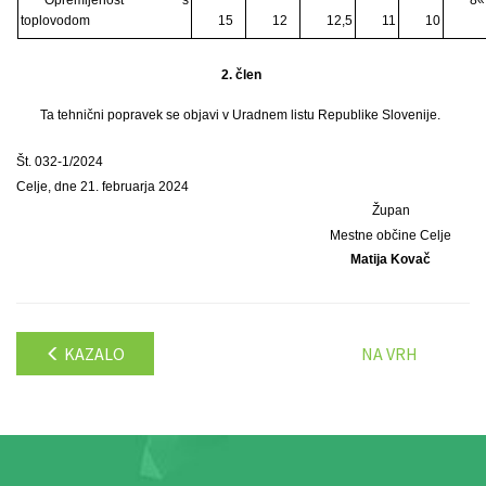
toplovodom
15
12
12,5
11
10
2. člen
Ta tehnični popravek se objavi v Uradnem listu Republike Slovenije.
Št. 032-1/2024
Celje, dne 21. februarja 2024
Župan
Mestne občine Celje
Matija Kovač
KAZALO
NA VRH