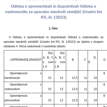
Odloka o spremembah in dopolnitvah Odloka o
nadomestilu za uporabo stavbnih zemljišč (Uradni list
RS, št. 135/23)
1. člen
V Odloku o spremembah in dopolnitvah Odloka o nadomestilu za
uporabo stavbnih zemljišč (Uradni list RS, št. 135/23) se tabela v drugem
odstavku 4. člena nadomesti z naslednjo tabelo:
Dej.
Dej.
A, B, C
A, B, C
D,
»OPREMA/DEJAVNOST
B
C
G
v coni
v coni
E
1.A
1.B
Opremljenost s
8
kanalizacijo
15
12
12,5
11
10
Opremljenost z
8
vodovodom
15
12
12,5
11
10
Opremljenost s
8
plinovodom
15
12
12,5
11
10
Opremljenost s
8«