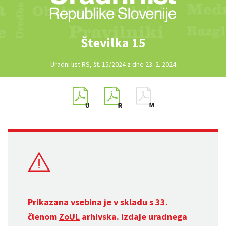
Številka 15
Uradni list RS, št. 15/2024 z dne 23. 2. 2024
Prikazana vsebina je v skladu s 33.
členom
ZoUL
arhivska. Izdaje uradnega