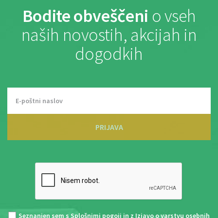
Bodite obveščeni
o vseh
naših novostih, akcijah in
dogodkih
PRIJAVA
Seznanjen sem s
Splošnimi pogoji
in z
Izjavo o varstvu osebnih