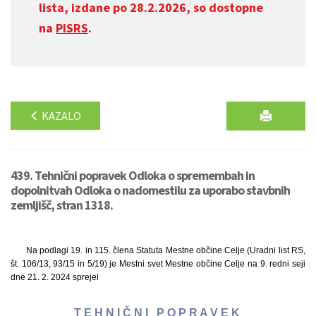
lista, izdane po 28.2.2026, so dostopne
na
PISRS
.
KAZALO
439. Tehnični popravek Odloka o spremembah in
dopolnitvah Odloka o nadomestilu za uporabo stavbnih
zemljišč, stran 1318.
Na podlagi 19. in 115. člena Statuta Mestne občine Celje (Uradni list RS,
št. 106/13, 93/15 in 5/19) je Mestni svet Mestne občine Celje na 9. redni seji
dne 21. 2. 2024 sprejel
T E H N I Č N I P O P R A V E K