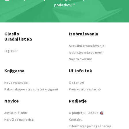
podatkov
. *
Glasilo
Izobraževanja
Uradni list RS
Aktualna izobraževanja
O glasilu
Izobraževanja po meri
Najem dvorane
Knjigarna
UL info tok
Novo v ponudbi
O storitvi
Kako nakupovati v spletni knjigarni
Preizkusi brezplačno
Novice
Podjetje
|
Aktualni članki
O podjetju
About
Naroči se na novice
Kontakt
Informacije javnega značaja