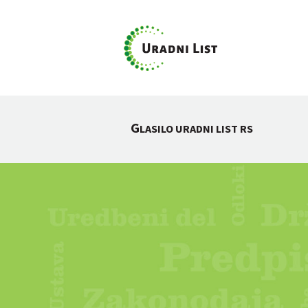
G
LASILO URADNI LIST RS