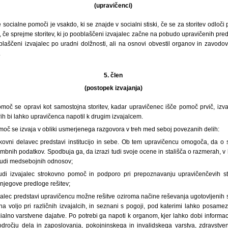
(upravičenci)
ocialne pomoči je vsakdo, ki se znajde v socialni stiski, če se za storitev odloči p
če sprejme storitev, ki jo pooblaščeni izvajalec začne na pobudo upravičenih predlag
oblaščeni izvajalec po uradni dolžnosti, ali na osnovi obvestil organov in zavodov,
.
5. člen
(postopek izvajanja)
omoč se opravi kot samostojna storitev, kadar upravičenec išče pomoč prvič, izv
rih bi lahko upravičenca napotil k drugim izvajalcem.
moč se izvaja v obliki usmerjenega razgovora v treh med seboj povezanih delih:
kovni delavec predstavi institucijo in sebe. Ob tem upravičencu omogoča, da o s
nih podatkov. Spodbuja ga, da izrazi tudi svoje ocene in stališča o razmerah, v k
 tudi medsebojnih odnosov;
di izvajalec strokovno pomoč in podporo pri prepoznavanju upravičenčevih sti
njegove predloge rešitev;
ajalec predstavi upravičencu možne rešitve oziroma načine reševanja ugotovljenih s
 na voljo pri različnih izvajalcih, in seznani s pogoji, pod katerimi lahko posamez
ocialno varstvene dajatve. Po potrebi ga napoti k organom, kjer lahko dobi informaci
odročju dela in zaposlovanja, pokojninskega in invalidskega varstva, zdravstve