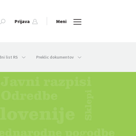
Prijava
Meni
dni list RS
Preklic dokumentov