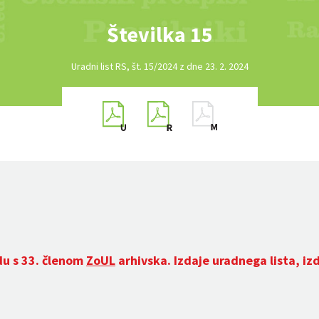
Številka 15
Uradni list RS, št. 15/2024 z dne 23. 2. 2024
du s 33. členom
ZoUL
arhivska. Izdaje uradnega lista, iz