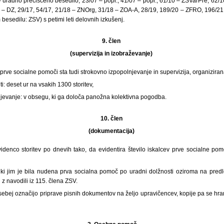
7 – uradno prečiščeno besedilo, 23/07 – popr., 41/07 – popr., 61/10 – ZSVarPre, 62/
 – DZ, 29/17, 54/17, 21/18 – ZNOrg, 31/18 – ZOA-A, 28/19, 189/20 – ZFRO, 196/21
besedilu: ZSV) s petimi leti delovnih izkušenj.
9. člen
(supervizija in izobraževanje)
e prve socialne pomoči sta tudi strokovno izpopolnjevanje in supervizija, organizira
ti: deset ur na vsakih 1300 storitev,
njevanje: v obsegu, ki ga določa panožna kolektivna pogodba.
10. člen
(dokumentacija)
videnco storitev po dnevih tako, da evidentira število iskalcev prve socialne po
 ki jim je bila nudena prva socialna pomoč po uradni dolžnosti oziroma na predl
z navodili iz 115. člena ZSV.
sebej označijo priprave pisnih dokumentov na željo upravičencev, kopije pa se hran