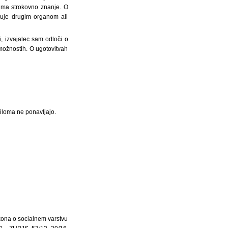
 ima strokovno znanje. O
duje drugim organom ali
, izvajalec sam odloči o
zmožnostih. O ugotovitvah
viloma ne ponavljajo.
akona o socialnem varstvu