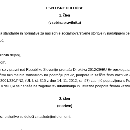
I. SPLOŠNE DOLOČBE
1. člen
(vsebina pravilnika)
ča standarde in normative za naslednje socialnovarstvene storitve (v nadaljnjem bese
oč,
nivih dejanj,
dom.
om se v pravni red Republike Slovenije prenaša Direktiva 2012/29/EU Evropskega p
itvi minimalnih standardov na področju pravic, podpore in zaščite žrtev kaznivih 
2001/220/PNZ, (UL L št. 315 z dne 14. 11. 2012, str. 57) zadnjič popravljena s P
) v delu, ki se nanaša na zagotovitev informiranja in ustrezne podpore žrtvam kazniv
2. člen
(storitve)
ne storitve se določi z naslednjimi elementi: