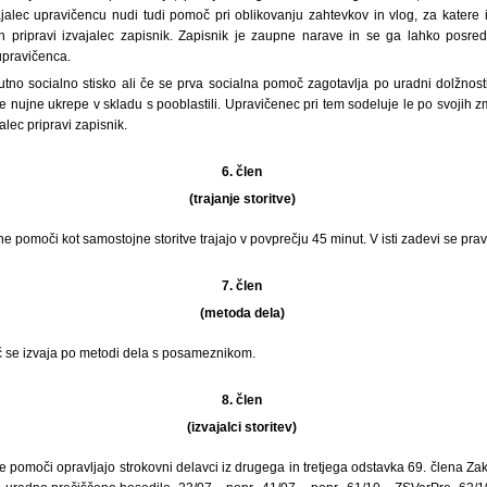
ajalec upravičencu nudi tudi pomoč pri oblikovanju zahtevkov in vlog, za katere
ih pripravi izvajalec zapisnik. Zapisnik je zaupne narave in se ga lahko posre
upravičenca.
utno socialno stisko ali če se prva socialna pomoč zagotavlja po uradni dolžnosti
e nujne ukrepe v skladu s pooblastili. Upravičenec pri tem sodeluje le po svojih 
alec pripravi zapisnik.
6. člen
(trajanje storitve)
ne pomoči kot samostojne storitve trajajo v povprečju 45 minut. V isti zadevi se pra
7. člen
(metoda dela)
 se izvaja po metodi dela s posameznikom.
8. člen
(izvajalci storitev)
ne pomoči opravljajo strokovni delavci iz drugega in tretjega odstavka 69. člena Z