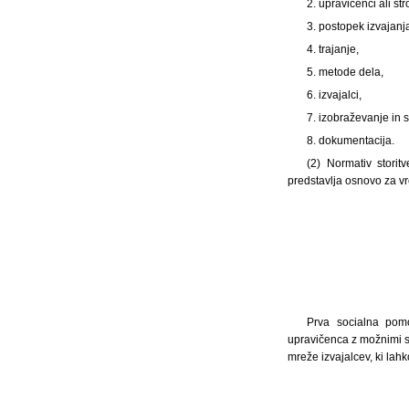
2. upravičenci ali s
3. postopek izvajanj
4. trajanje,
5. metode dela,
6. izvajalci,
7. izobraževanje in s
8. dokumentacija.
(2) Normativ storit
predstavlja osnovo za vr
Prva socialna pomo
upravičenca z možnimi soc
mreže izvajalcev, ki lah