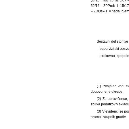
(Uradni list RS, št. 3/0
52/16 – ZPPreb-1, 15/17
– ZDOsk-1; v nadaljnjem 
Sestavni del storitv
– supervizijski posve
– strokovno izpopol
(1) Izvajalec vodi e
dogovorjene ukrepe.
(2) Za upravičence,
zbirka podatkov v skladu 
(3) V evidenci se po
hrambi zaupnih gradiv.