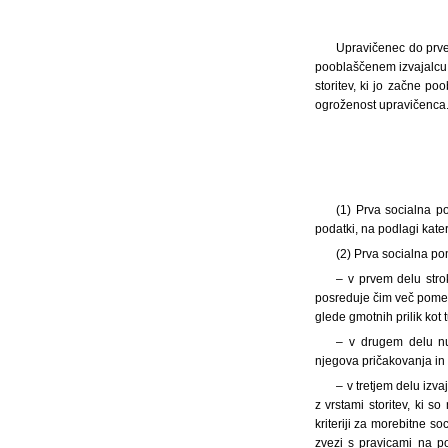
Upravičenec do prve s
pooblaščenem izvajalcu, 
storitev, ki jo začne po
ogroženost upravičenca
(1) Prva socialna p
podatki, na podlagi kate
(2) Prva socialna po
– v prvem delu stro
posreduje čim več pomemb
glede gmotnih prilik kot
– v drugem delu nu
njegova pričakovanja in 
– v tretjem delu izv
z vrstami storitev, ki so
kriteriji za morebitne s
zvezi s pravicami na p