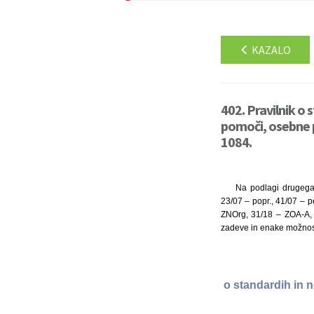
KAZALO
402. Pravilnik o 
pomoči, osebne p
1084.
Na podlagi drugega 
23/07 – popr., 41/07 – 
ZNOrg, 31/18 – ZOA-A, 
zadeve in enake možnost
o standardih in 