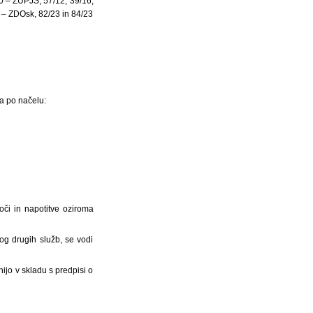
10 – ZUPJS, 57/12, 39/16,
 – ZDOsk, 82/23 in 84/23
na po načelu:
moči in napotitve oziroma
og drugih služb, se vodi
ijo v skladu s predpisi o