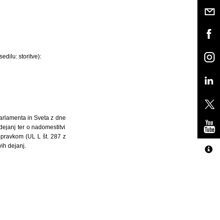
dilu: storitve):
arlamenta in Sveta z dne
dejanj ter o nadomestitvi
opravkom (UL L št. 287 z
ih dejanj.