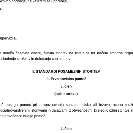
trokovno področje, na katerem se uporablja,
a,
upervizija,
ve določa časovne okvire, število storitev na izvajalca ter načela smotrne organi
ednotenje stroškov in določanje cen storitev.
II. STANDARDI POSAMEZNIH STORITEV
1.
Prva socialna pomoč
3. člen
(opis storitve)
č obsega pomoč pri prepoznavanju socialne stiske ali težave, oceno možni
ialnovarstvenimi storitvami in dajatvami, z obveznostmi, ki sledijo izbiri storitve al
ko upravičencu nudijo pomoč.
4. člen