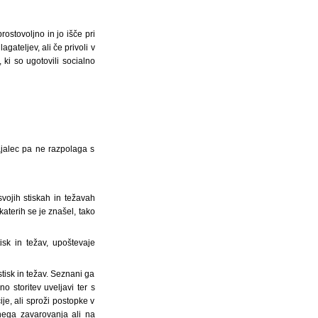
rostovoljno in jo išče pri
ateljev, ali če privoli v
 ki so ugotovili socialno
ajalec pa ne razpolaga s
vojih stiskah in težavah
aterih se je znašel, tako
sk in težav, upoštevaje
tisk in težav. Seznani ga
no storitev uveljavi ter s
je, ali sproži postopke v
nega zavarovanja ali na