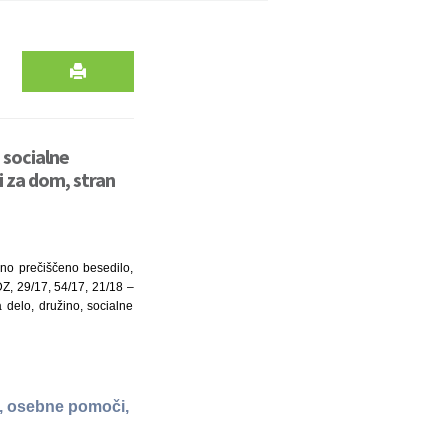
 socialne
 za dom, stran
dno prečiščeno besedilo,
Z, 29/17, 54/17, 21/18 –
delo, družino, socialne
i, osebne pomoči,