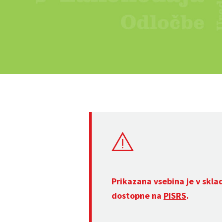
Prikazana vsebina je v skla
dostopne na
PISRS
.