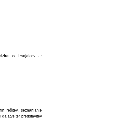
ziranosti izvajalcev ter
h rešitev, seznanjanje
i dajatve ter predstavitev