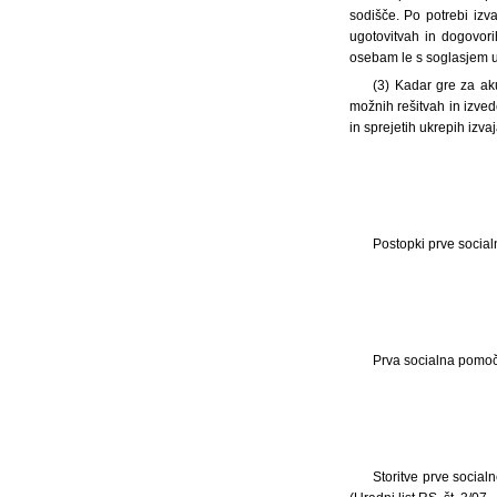
sodišče. Po potrebi izv
ugotovitvah in dogovor
osebam le s soglasjem 
(3) Kadar gre za ak
možnih rešitvah in izved
in sprejetih ukrepih izvaj
Postopki prve social
Prva socialna pomoč
Storitve prve social