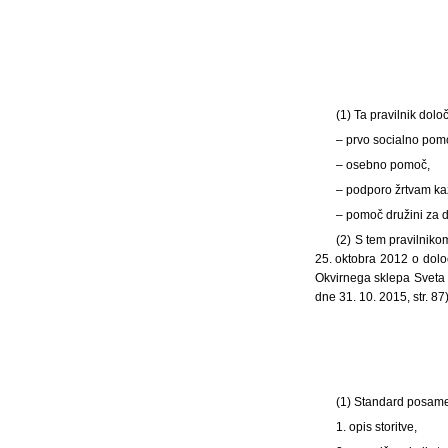
(1)
Ta pravilnik dolo
– prvo socialno pom
– osebno pomoč,
– podporo žrtvam kaz
– pomoč družini za 
(2) S tem pravilnik
25. oktobra 2012 o določ
Okvirnega sklepa Sveta 
dne 31. 10. 2015, str. 87
(1) Standard posamez
1. opis storitve,