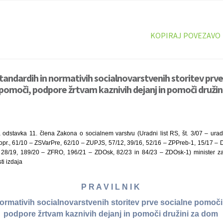
KOPIRAJ POVEZAVO
standardih in normativih socialnovarstvenih storitev prve
omoči, podpore žrtvam kaznivih dejanj in pomoči družini
odstavka 11. člena Zakona o socialnem varstvu (Uradni list RS, št. 3/07 – ura
popr., 61/10 – ZSVarPre, 62/10 – ZUPJS, 57/12, 39/16, 52/16 – ZPPreb-1, 15/17 – D
28/19, 189/20 – ZFRO, 196/21 – ZDOsk, 82/23 in 84/23 – ZDOsk-1) minister za 
i izdaja
P R A V I L N I K
normativih socialnovarstvenih storitev prve socialne pomoč
podpore žrtvam kaznivih dejanj in pomoči družini za dom