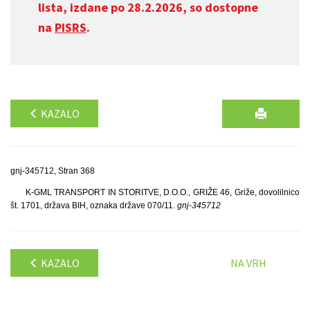
lista, izdane po 28.2.2026, so dostopne
na
PISRS
.
KAZALO
gnj-345712, Stran 368
K-GML TRANSPORT IN STORITVE, D.O.O., GRIŽE 46, Griže, dovolilnico
št. 1701, država BIH, oznaka države 070/11.
gnj-345712
KAZALO
NA VRH