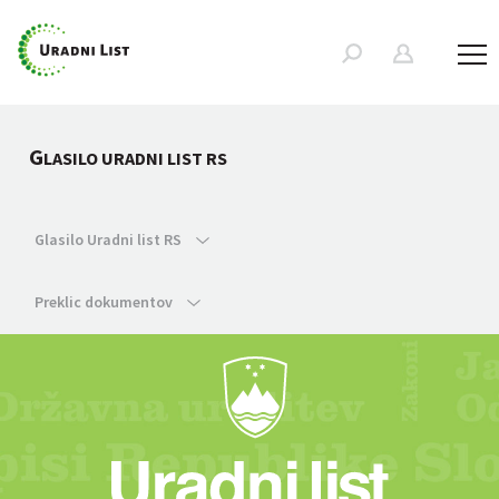
G
LASILO URADNI LIST RS
Glasilo Uradni list RS
Preklic dokumentov