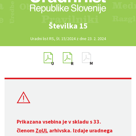
Številka 15
Uradni list RS, št. 15/2024 z dne 23. 2. 2024
Prikazana vsebina je v skladu s 33.
členom
ZoUL
arhivska. Izdaje uradnega