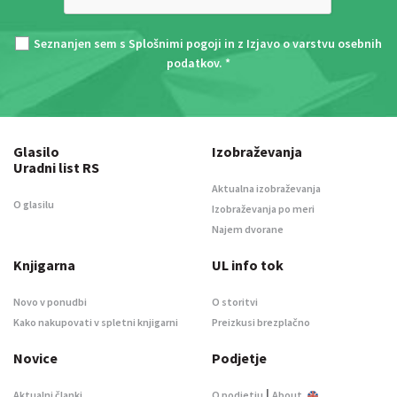
Seznanjen sem s
Splošnimi pogoji
in z
Izjavo o varstvu osebnih
podatkov
. *
Glasilo
Izobraževanja
Uradni list RS
Aktualna izobraževanja
O glasilu
Izobraževanja po meri
Najem dvorane
Knjigarna
UL info tok
Novo v ponudbi
O storitvi
Kako nakupovati v spletni knjigarni
Preizkusi brezplačno
Novice
Podjetje
|
Aktualni članki
O podjetju
About