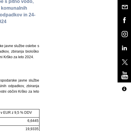
e s pitno vodo,
a komunalnih
 odpadkov in 24-
2024
ke javne službe oskrbe s
dkov, zbiranja biološko
i Krško za leto 2024.
ospodarske javne službe
lnih odpadkov, zbiranja
tni občini Krško za leto
 v EUR z 9,5 % DDV
6,6445
19,9335