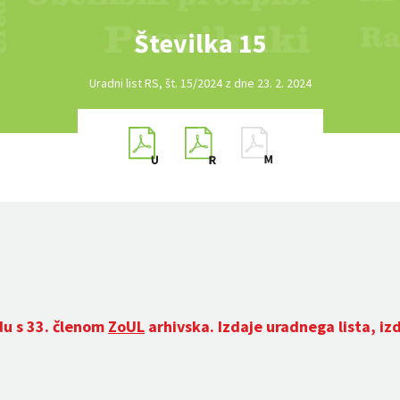
Številka 15
Uradni list RS, št. 15/2024 z dne 23. 2. 2024
du s 33. členom
ZoUL
arhivska. Izdaje uradnega lista, iz