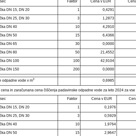
esec
Faktor
Cena v EUR
Cena
čka DN 15, DN 20
1
0,4291
čka DN 25, DN 30
3
1,2873
čka DN 40
10
4,2910
čka DN 50
15
6,4366
čka DN 65
30
0,0000
čka DN 80
50
21,4552
učka DN 100
100
42,9104
učka DN 150
200
0,0000
3
e odpadne vode v m
0,6985
 cena in zaračunana cena čiščenja padavinske odpadne vode za leto 2024 za vse
esec
Faktor
Cena v EUR
Cen
čka DN 15, DN 20
1
0,1976
čka DN 25, DN 30
3
0,5929
čka DN 40
10
1,9764
čka DN 50
15
2,9647