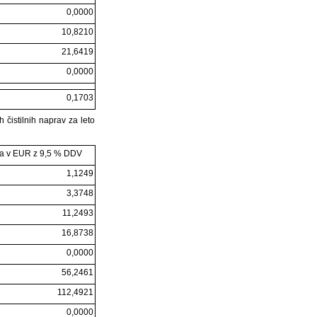
0,0000
10,8210
21,6419
0,0000
0,1703
čistilnih naprav za leto
a v EUR z 9,5 % DDV
1,1249
3,3748
11,2493
16,8738
0,0000
56,2461
112,4921
0,0000