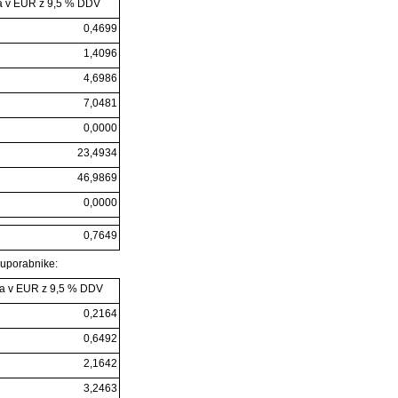
 v EUR z 9,5 % DDV
0,4699
1,4096
4,6986
7,0481
0,0000
23,4934
46,9869
0,0000
0,7649
 uporabnike:
a v EUR z 9,5 % DDV
0,2164
0,6492
2,1642
3,2463