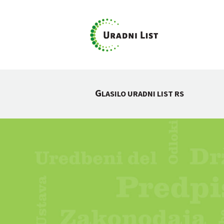
G
LASILO URADNI LIST RS