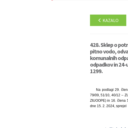
KAZALO
428. Sklep o pot
pitno vodo, odva
komunalnih odpad
odpadkov in 24-u
1299.
Na podlagi 29. člen
79/09, 51/10, 40/12 – 
ZIUOOPE) in 16. člena St
dne 15. 2. 2024, sprejel