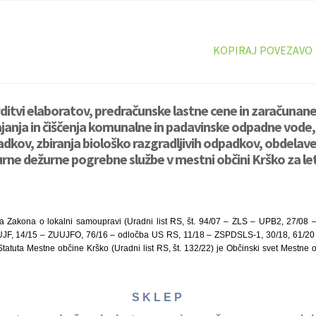
KOPIRAJ POVEZAVO
rditvi elaboratov, predračunske lastne cene in zaračunane
janja in čiščenja komunalne in padavinske odpadne vode, 
kov, zbiranja biološko razgradljivih odpadkov, obdelav
rne dežurne pogrebne službe v mestni občini Krško za le
a Zakona o lokalni samoupravi (Uradni list RS, št. 94/07 – ZLS – UPB2, 27/08 
ZUJF, 14/15 – ZUUJFO, 76/16 – odločba US RS, 11/18 – ZSPDSLS-1, 30/18, 61/20
atuta Mestne občine Krško (Uradni list RS, št. 132/22) je Občinski svet Mestne o
S K L E P