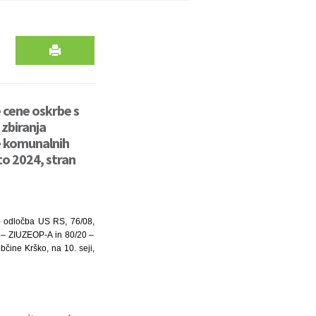
 cene oskrbe s
zbiranja
e komunalnih
to 2024, stran
– odločba US RS, 76/08,
 – ZIUZEOP-A in 80/20 –
bčine Krško, na 10. seji,