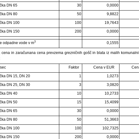
čka DN 65
30
0,0000
čka DN 80
50
9,8822
učka DN 100
100
19,7643
učka DN 150
200
0,0000
3
ke odpadne vode v m
0,1555
 cena in zaračunana cena prevzema grezničnih gošč in blata iz malih komunalnih 
:
esec
Faktor
Cena v EUR
Cen
čka DN 15, DN 20
1
1,0273
čka DN 25, DN 30
3
3,0820
čka DN 40
10
10,2733
čka DN 50
15
15,4099
čka DN 65
30
0,0000
čka DN 80
50
51,3663
učka DN 100
100
102,7325
učka DN 150
200
0,0000