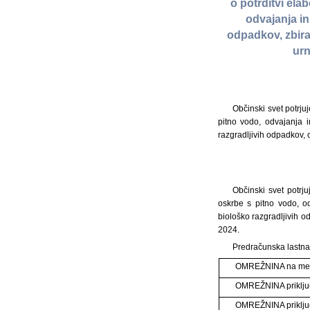
o potrditvi el
odvajanja i
odpadkov, zbira
urn
Občinski svet potrj
pitno vodo, odvajanja 
razgradljivih odpadkov,
Občinski svet potr
oskrbe s pitno vodo, o
biološko razgradljivih 
2024.
Predračunska lastna
OMREŽNINA na m
OMREŽNINA priklju
OMREŽNINA priklju