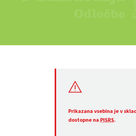
Prikazana vsebina je v skla
dostopne na
PISRS
.