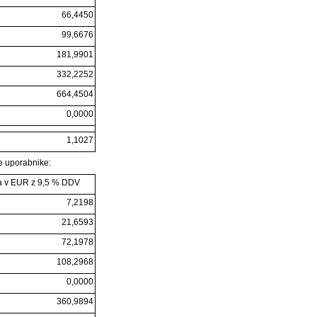
66,4450
99,6676
181,9901
332,2252
664,4504
0,0000
1,1027
e uporabnike:
 v EUR z 9,5 % DDV
7,2198
21,6593
72,1978
108,2968
0,0000
360,9894