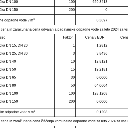
učka DN 100
100
659,3413
učka DN 150
200
0
3
ne odpadne vode v m
0,3697
 cena in zaračunana cena odvajanja padavinske odpadne vode za leto 2024 za vs
esec
Faktor
Cena v EUR
Cena
čka DN 15, DN 20
1
1,2812
čka DN 25, DN 30
3
3,8436
čka DN 40
10
12,8121
čka DN 50
15
19,2181
čka DN 65
30
0,0000
čka DN 80
50
64,0604
učka DN 100
100
128,1208
učka DN 150
200
0,0000
3
ske odpadne vode v m
0,1208
 cena in zaračunana cena čiščenja komunalne odpadne vode za leto 2024 za vse 