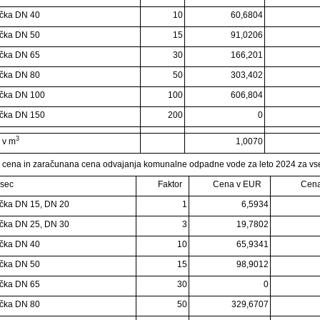
čka DN 40
10
60,6804
čka DN 50
15
91,0206
čka DN 65
30
166,201
čka DN 80
50
303,402
učka DN 100
100
606,804
učka DN 150
200
0
3
 v m
1,0070
 cena in zaračunana cena odvajanja komunalne odpadne vode za leto 2024 za vs
esec
Faktor
Cena v EUR
Cena
čka DN 15, DN 20
1
6,5934
čka DN 25, DN 30
3
19,7802
čka DN 40
10
65,9341
čka DN 50
15
98,9012
čka DN 65
30
0
čka DN 80
50
329,6707