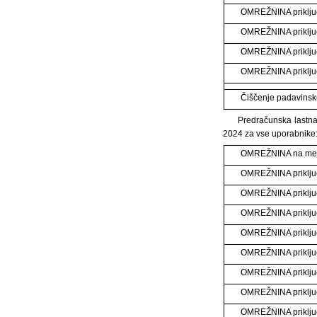
OMREŽNINA priklju
OMREŽNINA priklju
OMREŽNINA priklj
OMREŽNINA priklj
Čiščenje padavins
Predračunska lastna
2024 za vse uporabnike
OMREŽNINA na m
OMREŽNINA priklju
OMREŽNINA priklju
OMREŽNINA priklju
OMREŽNINA priklju
OMREŽNINA priklju
OMREŽNINA priklju
OMREŽNINA priklj
OMREŽNINA priklj