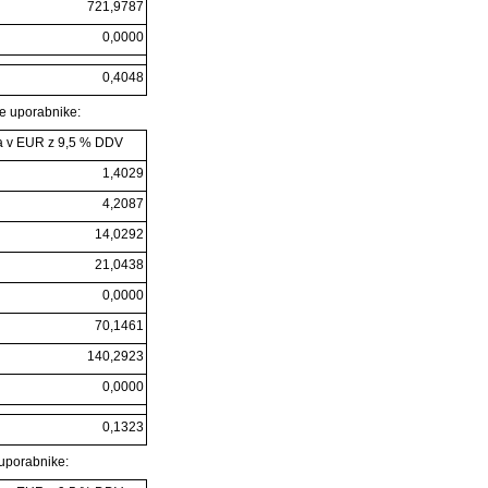
721,9787
0,0000
0,4048
e uporabnike:
 v EUR z 9,5 % DDV
1,4029
4,2087
14,0292
21,0438
0,0000
70,1461
140,2923
0,0000
0,1323
uporabnike: