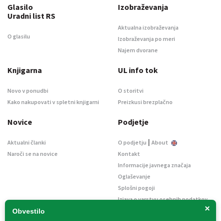
Glasilo
Izobraževanja
Uradni list RS
Aktualna izobraževanja
O glasilu
Izobraževanja po meri
Najem dvorane
Knjigarna
UL info tok
Novo v ponudbi
O storitvi
Kako nakupovati v spletni knjigarni
Preizkusi brezplačno
Novice
Podjetje
|
Aktualni članki
O podjetju
About
Naroči se na novice
Kontakt
Informacije javnega značaja
Oglaševanje
Splošni pogoji
Izjava o varstvu osebnih podatkov
×
E-dražbe
Obvestilo