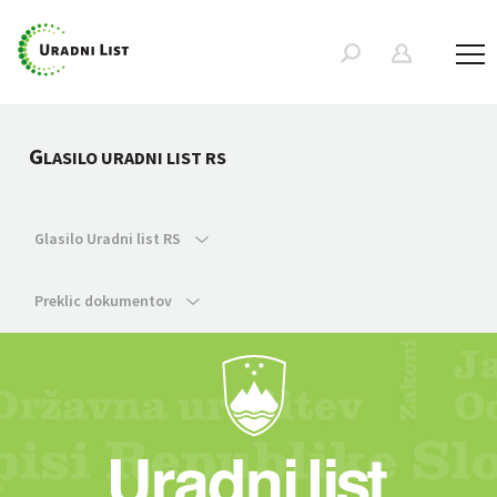
G
LASILO URADNI LIST RS
Glasilo Uradni list RS
Preklic dokumentov