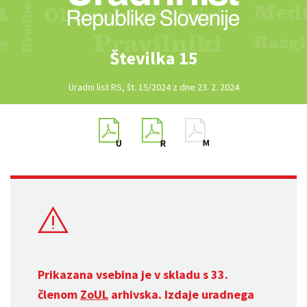
Številka 15
Uradni list RS, št. 15/2024 z dne 23. 2. 2024
Prikazana vsebina je v skladu s 33.
členom
ZoUL
arhivska. Izdaje uradnega