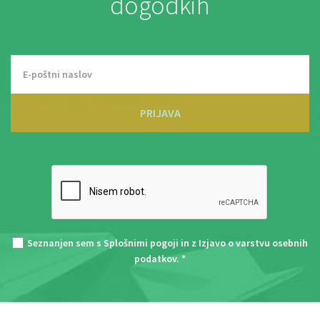
dogodkih
PRIJAVA
Seznanjen sem s
Splošnimi pogoji
in z
Izjavo o varstvu osebnih
podatkov
. *