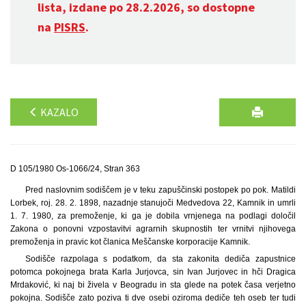
lista, izdane po 28.2.2026, so dostopne
na
PISRS
.
KAZALO
D 105/1980 Os-1066/24, Stran 363
Pred naslovnim sodiščem je v teku zapuščinski postopek po pok. Matildi
Lorbek, roj. 28. 2. 1898, nazadnje stanujoči Medvedova 22, Kamnik in umrli
1. 7. 1980, za premoženje, ki ga je dobila vrnjenega na podlagi določil
Zakona o ponovni vzpostavitvi agrarnih skupnostih ter vrnitvi njihovega
premoženja in pravic kot članica Meščanske korporacije Kamnik.
Sodišče razpolaga s podatkom, da sta zakonita dediča zapustnice
potomca pokojnega brata Karla Jurjovca, sin Ivan Jurjovec in hči Dragica
Mrdaković, ki naj bi živela v Beogradu in sta glede na potek časa verjetno
pokojna. Sodišče zato poziva ti dve osebi oziroma dediče teh oseb ter tudi