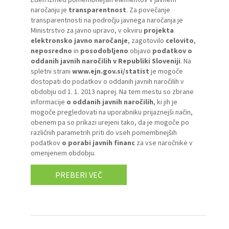
naročanju je
transparentnost
. Za povečanje
transparentnosti na področju javnega naročanja je
Ministrstvo za javno upravo, v okviru
projekta
elektronsko javno naročanje
, zagotovilo
celovito
,
neposredno
in
posodobljeno
objavo
podatkov o
oddanih javnih naročilih v Republiki Sloveniji
. Na
spletni strani
www.ejn.gov.si/statist
je mogoče
dostopati do podatkov o oddanih javnih naročilih v
obdobju od 1. 1. 2013 naprej. Na tem mestu so zbrane
informacije
o oddanih javnih naročilih
, ki jih je
mogoče pregledovati na uporabniku prijaznejši način,
obenem pa so prikazi urejeni tako, da je mogoče po
različnih parametrih priti do vseh pomembnejših
podatkov
o porabi javnih financ
za vse naročnike v
omenjenem obdobju.
PREBERI VEČ