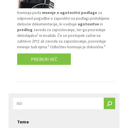
Komisija poda
mnenje o ugotovitvi podlage
za
odpoved pogodbe o zaposlitvi na podlagi pridobljene
delovne dokumentacije, ki vsebuje
ugotovitve
in
predlog
zavoda za zaposlovanje, ter ga posreduje
1
delodajalcu
in invalidu. Če se postopek začne na
zahtevo ZPIZ ali zavoda za zaposlovanje, posreduje
2
3
mnenje tudi njima.
Odločitev komisije je dokončna.
PREBERI VEČ
Teme