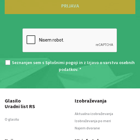
PRIJAVA
Seznanjen sem s
Splošnimi pogoji
in z
Izjavo o varstvu osebnih
podatkov
. *
Glasilo
Izobraževanja
Uradni list RS
Aktualna izobraževanja
O glasilu
Izobraževanja po meri
Najem dvorane