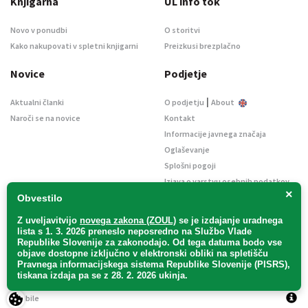
Knjigarna
UL info tok
Novo v ponudbi
O storitvi
Kako nakupovati v spletni knjigarni
Preizkusi brezplačno
Novice
Podjetje
|
Aktualni članki
O podjetju
About
Naroči se na novice
Kontakt
Informacije javnega značaja
Oglaševanje
Splošni pogoji
Izjava o varstvu osebnih podatkov
×
E-dražbe
Obvestilo
Z uveljavitvijo
novega zakona (ZOUL)
se je
izdajanje uradnega
lista s 1. 3. 2026 preneslo
neposredno
na Službo Vlade
Republike Slovenije za zakonodajo
. Od tega datuma bodo vse
objave dostopne izključno v elektronski obliki na spletišču
Pravnega informacijskega sistema Republike Slovenije (PISRS),
Uradni list d. o. o. – v likvidaciji / Vse pravice pridržane.
tiskana izdaja pa se z 28. 2. 2026 ukinja.
Pravna obvestila
/
Piškotki
/ Avtorji:
TriTim spletna agencija
v sodelovanju z
2Mobile