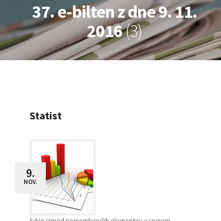
37. e-bilten z dne 9. 11.
2016
(3)
Statist
9.
NOV.
Eden izmed pomembnejših elementov v javnem