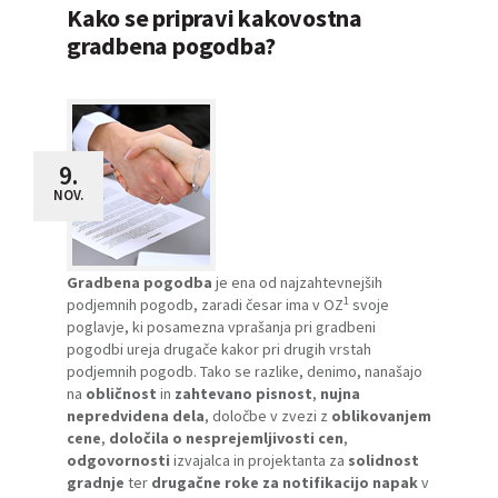
Kako se pripravi kakovostna
gradbena pogodba?
9.
NOV.
Gradbena pogodba
je ena od najzahtevnejših
1
podjemnih pogodb, zaradi česar ima v OZ
svoje
poglavje, ki posamezna vprašanja pri gradbeni
pogodbi ureja drugače kakor pri drugih vrstah
podjemnih pogodb. Tako se razlike, denimo, nanašajo
na
obličnost
in
zahtevano pisnost
,
nujna
nepredvidena dela
, določbe v zvezi z
oblikovanjem
cene
,
določila o nesprejemljivosti cen
,
odgovornosti
izvajalca in projektanta za
solidnost
gradnje
ter
drugačne roke za notifikacijo napak
v