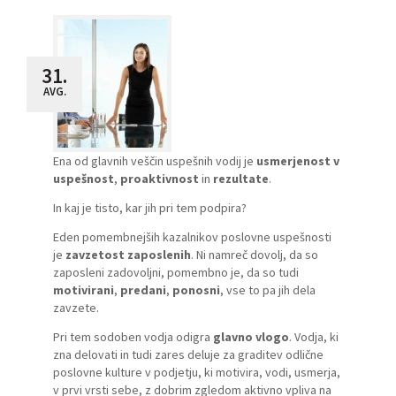
31.
AVG.
Ena od glavnih veščin uspešnih vodij je
usmerjenost v
uspešnost
,
proaktivnost
in
rezultate
.
In kaj je tisto, kar jih pri tem podpira?
Eden pomembnejših kazalnikov poslovne uspešnosti
je
zavzetost zaposlenih
. Ni namreč dovolj, da so
zaposleni zadovoljni, pomembno je, da so tudi
motivirani
,
predani
,
ponosni
, vse to pa jih dela
zavzete.
Pri tem sodoben vodja odigra
glavno vlogo
. Vodja, ki
zna delovati in tudi zares deluje za graditev odlične
poslovne kulture v podjetju, ki motivira, vodi, usmerja,
v prvi vrsti sebe, z dobrim zgledom aktivno vpliva na