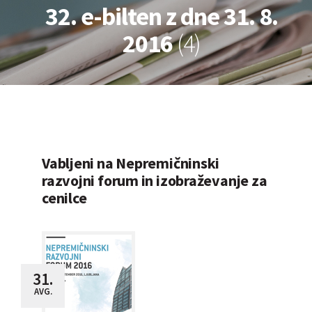
32. e-bilten z dne 31. 8.
2016
(4)
Vabljeni na Nepremičninski
razvojni forum in izobraževanje za
cenilce
31.
AVG.