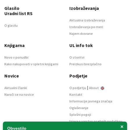
Glasilo
Izobraževanja
Uradni list RS
Aktualna izobraževanja
O glasilu
Izobraževanja po meri
Najem dvorane
Knjigarna
UL info tok
Novo v ponudbi
O storitvi
Kako nakupovati v spletni knjigarni
Preizkusi brezplačno
Novice
Podjetje
|
Aktualni članki
O podjetju
About
Naroči se na novice
Kontakt
Informacije javnega značaja
Oglaševanje
Splošni pogoji
Izjava o varstvu osebnih podatkov
×
E-dražbe
Obvestilo