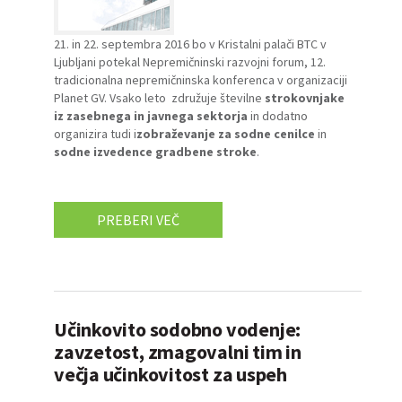
21. in 22. septembra 2016 bo v Kristalni palači BTC v
Ljubljani potekal
Nepremičninski razvojni forum
, 12.
tradicionalna nepremičninska konferenca v organizaciji
Planet GV. Vsako leto združuje številne
strokovnjake
iz zasebnega in javnega sektorja
in dodatno
organizira tudi i
zobraževanje za sodne cenilce
in
sodne izvedence gradbene stroke
.
PREBERI VEČ
Učinkovito sodobno vodenje:
zavzetost, zmagovalni tim in
večja učinkovitost za uspeh