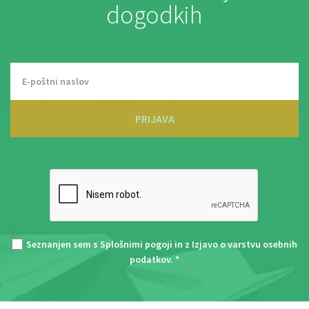
dogodkih
PRIJAVA
Seznanjen sem s
Splošnimi pogoji
in z
Izjavo o varstvu osebnih
podatkov
. *