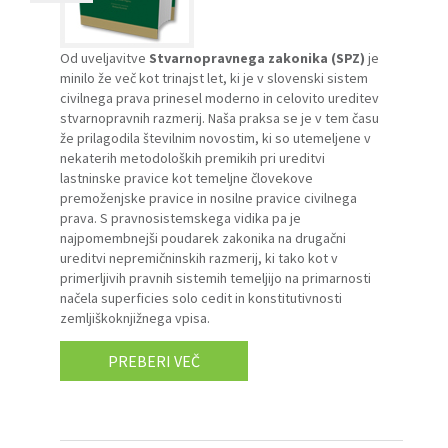
Od uveljavitve
Stvarnopravnega zakonika (SPZ)
je
minilo že več kot trinajst let, ki je v slovenski sistem
civilnega prava prinesel moderno in celovito ureditev
stvarnopravnih razmerij. Naša praksa se je v tem času
že prilagodila številnim novostim, ki so utemeljene v
nekaterih metodoloških premikih pri ureditvi
lastninske pravice kot temeljne človekove
premoženjske pravice in nosilne pravice civilnega
prava. S pravnosistemskega vidika pa je
najpomembnejši poudarek zakonika na drugačni
ureditvi nepremičninskih razmerij, ki tako kot v
primerljivih pravnih sistemih temeljijo na primarnosti
načela superficies solo cedit in konstitutivnosti
zemljiškoknjižnega vpisa.
PREBERI VEČ