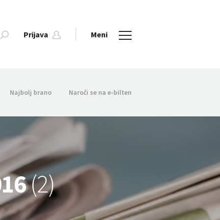
Prijava
Meni
Najbolj brano
Naroči se na e-bilten
2016
(2)