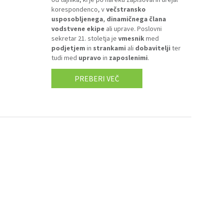
korespondenco, v
večstransko
usposobljenega
,
dinamičnega
člana
vodstvene ekipe
ali uprave. Poslovni
sekretar 21. stoletja je
vmesnik
med
podjetjem
in
strankami
ali
dobavitelji
ter
tudi med
upravo
in
zaposlenimi
.
PREBERI VEČ