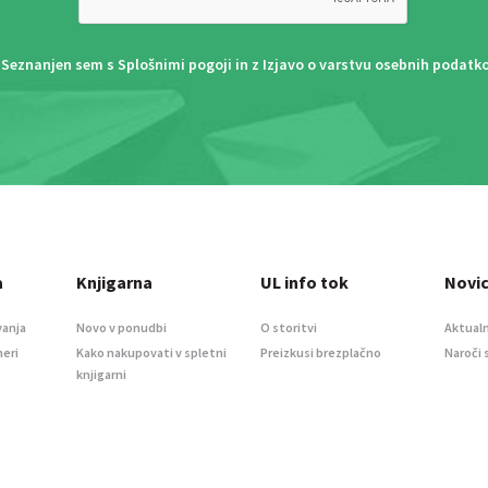
Seznanjen sem s
Splošnimi pogoji
in z
Izjavo o varstvu osebnih podatk
a
Knjigarna
UL info tok
Novi
vanja
Novo v ponudbi
O storitvi
Aktualn
meri
Kako nakupovati v spletni
Preizkusi brezplačno
Naroči 
knjigarni