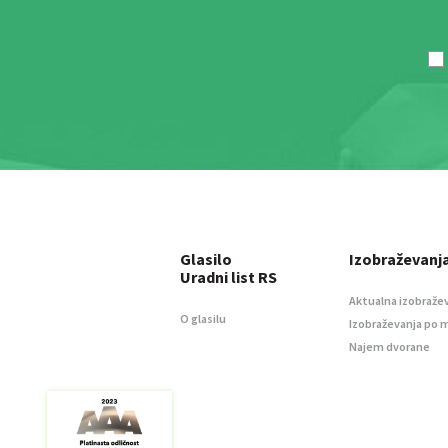
Glasilo
Izobraževanj
Uradni list RS
Aktualna izobraže
O glasilu
Izobraževanja po 
Najem dvorane