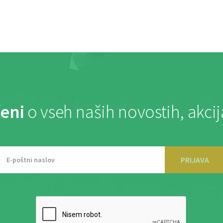
eni
o vseh naših novostih, akci
PRIJAVA