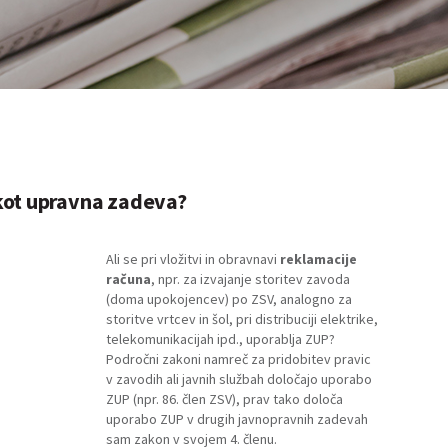
kot upravna zadeva?
Ali se pri vložitvi in obravnavi
reklamacije
računa
, npr. za izvajanje storitev zavoda
(doma upokojencev) po ZSV, analogno za
storitve vrtcev in šol, pri distribuciji elektrike,
telekomunikacijah ipd., uporablja ZUP?
Področni zakoni namreč za pridobitev pravic
v zavodih ali javnih službah določajo uporabo
ZUP (npr. 86. člen ZSV), prav tako določa
uporabo ZUP v drugih javnopravnih zadevah
sam zakon v svojem 4. členu.