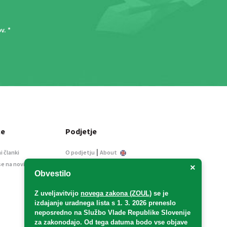
ov
. *
ce
Podjetje
|
i članki
O podjetju
About
se na novice
Kontakt
×
Obvestilo
Informacije javnega
značaja
Z uveljavitvijo
novega zakona (ZOUL)
se je
Oglaševanje
izdajanje uradnega lista s 1. 3. 2026 preneslo
Splošni pogoji
neposredno
na Službo Vlade Republike Slovenije
Izjava o varstvu osebnih
za zakonodajo
. Od tega datuma bodo vse objave