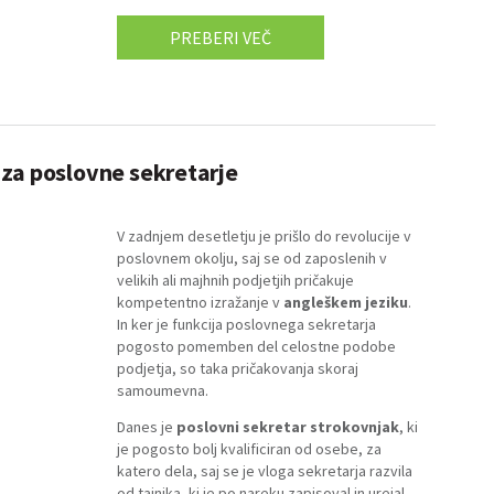
PREBERI VEČ
za poslovne sekretarje
V zadnjem desetletju je prišlo do revolucije v
poslovnem okolju, saj se od zaposlenih v
velikih ali majhnih podjetjih pričakuje
kompetentno izražanje v
angleškem jeziku
.
In ker je funkcija poslovnega sekretarja
pogosto pomemben del celostne podobe
podjetja, so taka pričakovanja skoraj
samoumevna.
Danes je
poslovni sekretar strokovnjak
, ki
je pogosto bolj kvalificiran od osebe, za
katero dela, saj se je vloga sekretarja razvila
od tajnika, ki je po nareku zapisoval in urejal