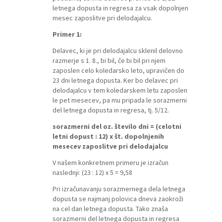
letnega dopusta in regresa za vsak dopolnjen
mesec zaposlitve pri delodajalcu.
Primer 1:
Delavec, ki je pri delodajalcu sklenil delovno
razmerje s 1. 8., bi bil, če bi bil pri njem
zaposlen celo koledarsko leto, upravičen do
23 dni letnega dopusta. Ker bo delavec pri
delodajalcu v tem koledarskem letu zaposlen
le pet mesecev, pa mu pripada le sorazmerni
del letnega dopusta in regresa, tj. 5/12.
sorazmerni del oz. število dni = (celotni
letni dopust : 12) x št. dopolnjenih
mesecev zaposlitve pri delodajalcu
V našem konkretnem primeru je izračun
naslednji: (23 : 12) x 5 = 9,58
Pri izračunavanju sorazmernega dela letnega
dopusta se najmanj polovica dneva zaokroži
na cel dan letnega dopusta. Tako znaša
sorazmerni del letnega dopusta in regresa