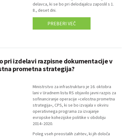
delavca, ki se bo pri delodajalcu zaposlil s 1.
8., deset dni.
PREBERI VEČ
 pri izdelavi razpisne dokumentacije v
ostna prometna strategija?
Ministrstvo za infrastrukturo je 16. oktobra
lani v Uradnem listu RS objavilo javni razpis za
sofinanciranje operacije »
celostna prometna
strategija
«, CPS, ki se bo izvajala v okviru
operativnega programa za izvajanje
evropske kohezijske politike v obdobju
2014–2020.
Poleg vseh preostalih zahtev, ki jih določa