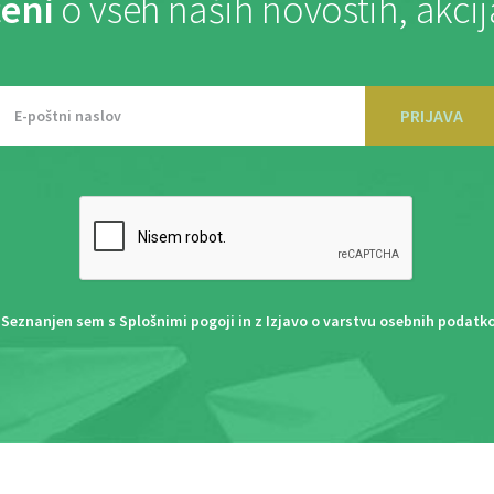
eni
o vseh naših novostih, akci
PRIJAVA
Seznanjen sem s
Splošnimi pogoji
in z
Izjavo o varstvu osebnih podatk