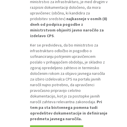
ministrstvo za infrastrukturo, je med drugim v
razpisni dokumentaciji določeno, da mora
upravičenec (občina, ki kandidira za
pridobitev sredstev)
najkasneje v osmih (8)
dneh od podpisa pogodbe z
ministrstvom objaviti javno naročilo za
izdelavo CPS
.
Ker se predvideva, da bo ministrstvo za
infrastrukturo odločbo in pogodbo o
sofinanciranju potrjenim upravičencem
poslalo v prihajajočem obdobju, je skladno z
zgoraj opredeljeno zahtevo in terminsko
določenim rokom za objavo javnega naročila
za izbiro izdelovalca CPS na portalu javnih
naročil nujno potrebno, da upravičenci
pravočasno pripravijo celotno
dokumentacijo, kot jo za postopke javnih
naročil zahteva relevantna zakonodaja.
Pri
tem pa sta bistvenega pomena tudi
opredelitev dokumentacije in definiranje
predmeta javnega naročila.