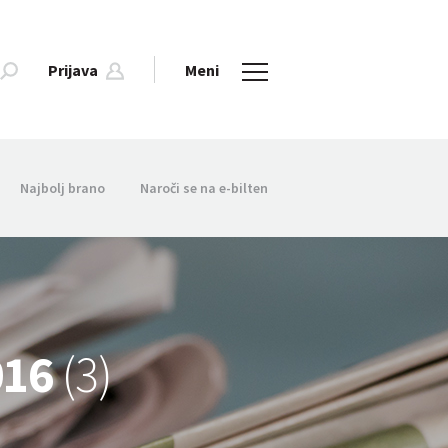
Prijava
Meni
Najbolj brano
Naroči se na e-bilten
2016
(3)