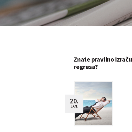
Znate pravilno izrač
regresa?
20.
JAN.