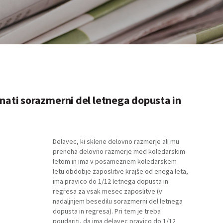
unati sorazmerni del letnega dopusta in
Delavec, ki sklene delovno razmerje ali mu
preneha delovno razmerje med koledarskim
letom in ima v posameznem koledarskem
letu obdobje zaposlitve krajše od enega leta,
ima pravico do 1/12 letnega dopusta in
regresa za vsak mesec zaposlitve (v
nadaljnjem besedilu sorazmerni del letnega
dopusta in regresa). Pri tem je treba
poudariti, da ima delavec pravico do 1/12