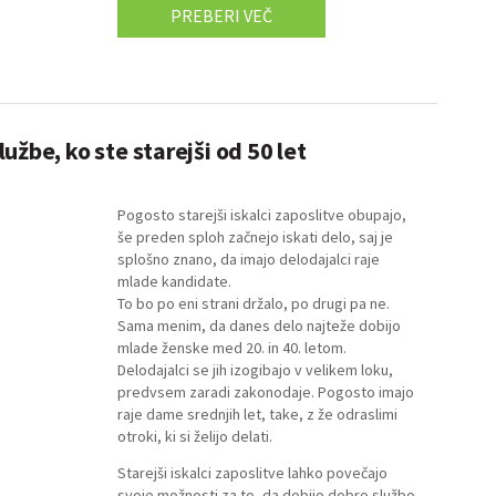
PREBERI VEČ
užbe, ko ste starejši od 50 let
Pogosto starejši iskalci zaposlitve obupajo,
še preden sploh začnejo iskati delo, saj je
splošno znano, da imajo delodajalci raje
mlade kandidate.
To bo po eni strani držalo, po drugi pa ne.
Sama menim, da danes delo najteže dobijo
mlade ženske med 20. in 40. letom.
Delodajalci se jih izogibajo v velikem loku,
predvsem zaradi zakonodaje. Pogosto imajo
raje dame srednjih let, take, z že odraslimi
otroki, ki si želijo delati.
Starejši iskalci zaposlitve lahko povečajo
svoje možnosti za to, da dobijo dobro službo,