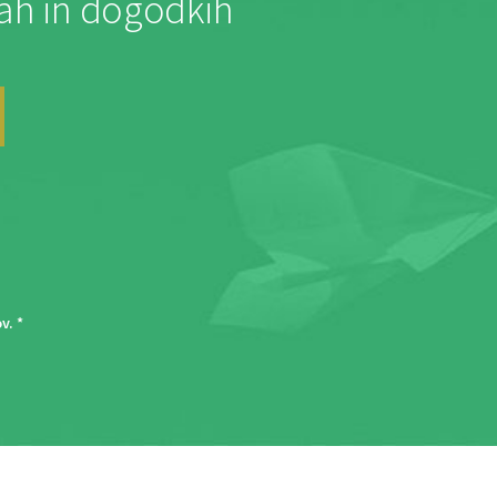
jah in dogodkih
ov
. *