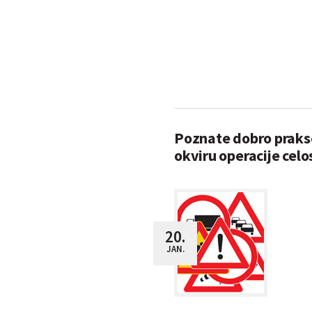
Poznate dobro prakso
okviru operacije cel
20.
JAN.