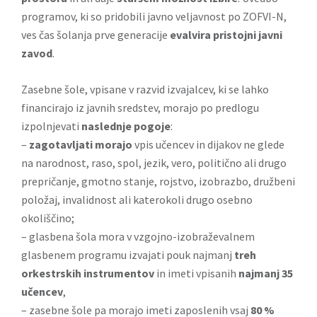
programov, ki so pridobili javno veljavnost po ZOFVI-N,
ves čas šolanja prve generacije
evalvira pristojni javni
zavod
.
Zasebne šole, vpisane v razvid izvajalcev, ki se lahko
financirajo iz javnih sredstev, morajo po predlogu
izpolnjevati
naslednje pogoje
:
–
zagotavljati morajo
vpis učencev in dijakov ne glede
na narodnost, raso, spol, jezik, vero, politično ali drugo
prepričanje, gmotno stanje, rojstvo, izobrazbo, družbeni
položaj, invalidnost ali katerokoli drugo osebno
okoliščino;
– glasbena šola mora v vzgojno-izobraževalnem
glasbenem programu izvajati pouk najmanj
treh
orkestrskih instrumentov
in imeti vpisanih
najmanj 35
učencev
,
– zasebne šole pa morajo imeti zaposlenih vsaj
80 %