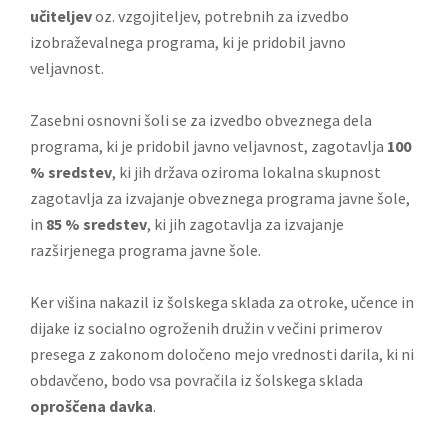
učiteljev
oz. vzgojiteljev, potrebnih za izvedbo
izobraževalnega programa, ki je pridobil javno
veljavnost.
Zasebni osnovni šoli se za izvedbo obveznega dela
programa, ki je pridobil javno veljavnost, zagotavlja
100
% sredstev
, ki jih država oziroma lokalna skupnost
zagotavlja za izvajanje obveznega programa javne šole,
in
85 % sredstev
, ki jih zagotavlja za izvajanje
razširjenega programa javne šole.
Ker višina nakazil iz šolskega sklada za otroke, učence in
dijake iz socialno ogroženih družin v večini primerov
presega z zakonom določeno mejo vrednosti darila, ki ni
obdavčeno, bodo vsa povračila iz šolskega sklada
oproščena davka
.