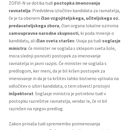
ZOFVI-N se dotika tudi
postopka imenovanja
ravnatelja
. Predvideva izločitev kandidata za ravnatelja,
če je ta obenem
član vzgojiteljskega, učiteljskega oz.
predavateljskega zbora
, član organa lokalne oziroma
samoupravne narodne skupnosti
, ki poda mnenje o
kandidatu, ali
član sveta staršev
. Uvaja pa tudi
soglasje
ministra
: če minister ne soglaša s sklepom sveta šole,
mora slednji ponoviti postopek za imenovanje
ravnatelja in javni razpis. Če minister ne soglaša s
predlogom, ker meni, da je bil kršen postopek za
imenovanje in da je ta kršitev lahko bistveno vplivala na
odločitev o izbiri kandidata, o tem obvesti pristojni
inšpektorat
. Soglasje ministra je potrebno tudi v
postopku razrešitve ravnatelja, vendar le, če ni bil
razrešen na njegov predlog.
Zakon prinaša tudi spremembo poimenovanja