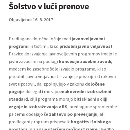
Šolstvo v luči prenove
Objavljeno: 16. 8. 2017
Predlagana določba ločuje med
javnoveljavnimi
programi
in tistimi, ki so
pridobili javno veljavnost
.
Pravico do izvajanja javnoveljavnih programov imajo le
javni zavodi in na podlagi
koncesije zasebni zavodi
,
medtem ko zasebne šole izvajajo programe, ki so
pridobili javno veljavnost – zanje je pristojni strokovni
svet ugotovil, da izpolnjujejo v zakonu
določene
pogoje
: dosegati morajo
enakovredni izobrazbeni
standard
, cilji programa morajo biti skladni
s cilji
vzgoje in izobraževanja v RS
, predlagane spremembe
pa temu dodajajo še
zahtevo po preverjanju
, ali
predlagani program prispeva
k bogatitvi šolskega
prostora
in ali daje
staršem možnost izbire
. Uvedbo