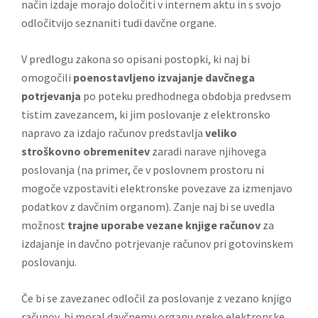
način izdaje morajo določiti v internem aktu in s svojo
odločitvijo seznaniti tudi davčne organe.
V predlogu zakona so opisani postopki, ki naj bi
omogočili
poenostavljeno izvajanje davčnega
potrjevanja
po poteku predhodnega obdobja predvsem
tistim zavezancem, ki jim poslovanje z elektronsko
napravo za izdajo računov predstavlja
veliko
stroškovno obremenitev
zaradi narave njihovega
poslovanja (na primer, če v poslovnem prostoru ni
mogoče vzpostaviti elektronske povezave za izmenjavo
podatkov z davčnim organom). Zanje naj bi se uvedla
možnost
trajne uporabe vezane knjige računov
za
izdajanje in davčno potrjevanje računov pri gotovinskem
poslovanju.
Če bi se zavezanec odločil za poslovanje z vezano knjigo
računov, bi moral davčnemu organu preko elektronske