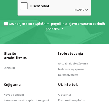
Seznanjen sem s
Splošnimi pogoji
in z
Izjavo o varstvu osebnih
podatkov
. *
Glasilo
Izobraževanja
Uradni list RS
Aktualna izobraževanja
O glasilu
Izobraževanja po meri
Najem dvorane
Knjigarna
UL info tok
Novo v ponudbi
O storitvi
Kako nakupovati v spletni knjigarni
Preizkusi brezplačno