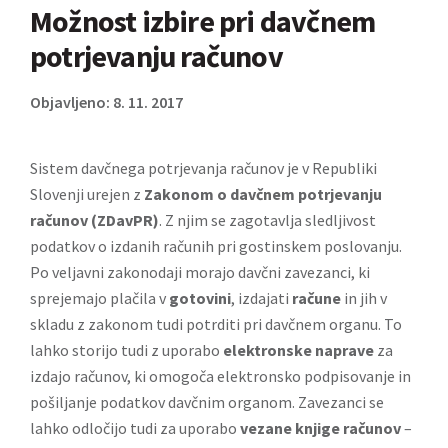
Možnost izbire pri davčnem
potrjevanju računov
Objavljeno: 8. 11. 2017
Sistem davčnega potrjevanja računov je v Republiki
Slovenji urejen z
Zakonom o davčnem potrjevanju
računov (ZDavPR)
. Z njim se zagotavlja sledljivost
podatkov o izdanih računih pri gostinskem poslovanju.
Po veljavni zakonodaji morajo davčni zavezanci, ki
sprejemajo plačila v
gotovini
, izdajati
račune
in jih v
skladu z zakonom tudi potrditi pri davčnem organu. To
lahko storijo tudi z uporabo
elektronske naprave
za
izdajo računov, ki omogoča elektronsko podpisovanje in
pošiljanje podatkov davčnim organom. Zavezanci se
lahko odločijo tudi za uporabo
vezane knjige računov
–