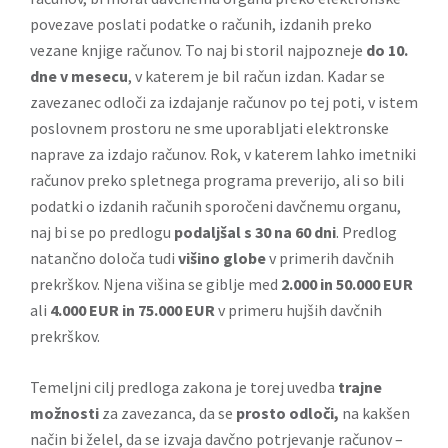
povezave poslati podatke o računih, izdanih preko
vezane knjige računov. To naj bi storil najpozneje
do 10.
dne v mesecu
, v katerem je bil račun izdan. Kadar se
zavezanec odloči za izdajanje računov po tej poti, v istem
poslovnem prostoru ne sme uporabljati elektronske
naprave za izdajo računov. Rok, v katerem lahko imetniki
računov preko spletnega programa preverijo, ali so bili
podatki o izdanih računih sporočeni davčnemu organu,
naj bi se po predlogu
podaljšal s 30 na 60 dni
. Predlog
natančno določa tudi
višino globe
v primerih davčnih
prekrškov. Njena višina se giblje med
2.000 in 50.000 EUR
ali
4.000 EUR in 75.000 EUR
v primeru hujših davčnih
prekrškov.
Temeljni cilj predloga zakona je torej uvedba
trajne
možnosti
za zavezanca, da se
prosto odloči,
na kakšen
način bi želel, da se izvaja davčno potrjevanje računov –